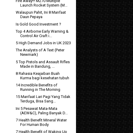
Fire Away!!! M270 Multiple
Launch Rocket System (M...
Walaupun Pahit, Ini 8 Manfaat
Daun Pepaya
Is Gold Good Investment ?
Top 4 Airborne Early Warning &
Control Air Craft i...
5 High Demand Jobs in UK 2023
The Analysts of A Text (Peter
Newmark)
5 Top Pistols and Assault Rifles
Made in Bandung, ...
8 Rahasia Keajaiban Buah
Kurma bagi kesehatan tubuh
14 Incredible Benefits of
Running in The Morning
15 Manfaat Lari Pagi Yang Tidak
Terduga, Bisa Sang...
Ini 5 Pesawat Mata-Mata
(AEW&C), Paling Banyak D...
7 Health Benefit Mineral Water
For Human Body
7 Health Benefit of Waking Up