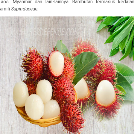
Laos, Myanmar dan lain-lainnya. Rambutan termasuk kedala
famili
Sapindaceae
.