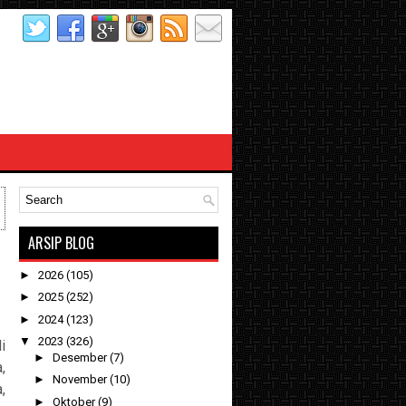
ARSIP BLOG
►
2026
(105)
►
2025
(252)
►
2024
(123)
▼
2023
(326)
i
►
Desember
(7)
,
►
November
(10)
,
►
Oktober
(9)