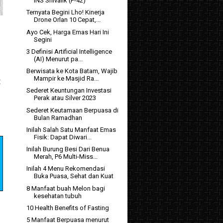
INS Shivalik (F-42)
Ternyata Begini Lho! Kinerja
Drone Orlan 10 Cepat,...
Ayo Cek, Harga Emas Hari Ini
Segini
3 Definisi Artificial Intelligence
(AI) Menurut pa...
Berwisata ke Kota Batam, Wajib
Mampir ke Masjid Ra...
t
Sederet Keuntungan Investasi
Perak atau Silver 2023
Sederet Keutamaan Berpuasa di
Bulan Ramadhan
Inilah Salah Satu Manfaat Emas
Fisik: Dapat Diwari...
Inilah Burung Besi Dari Benua
Merah, P6 Multi-Miss...
Inilah 4 Menu Rekomendasi
Buka Puasa, Sehat dan Kuat
8 Manfaat buah Melon bagi
kesehatan tubuh
10 Health Benefits of Fasting
5 Manfaat Berpuasa menurut