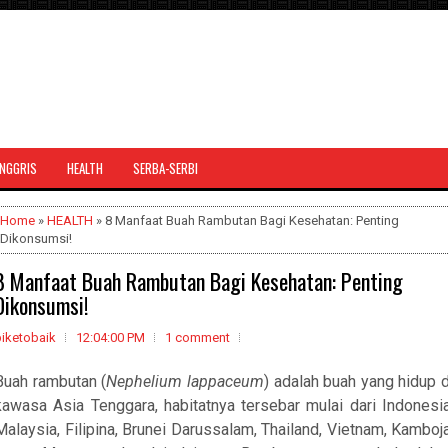
INGGRIS
HEALTH
SERBA-SERBI
Home
»
HEALTH
» 8 Manfaat Buah Rambutan Bagi Kesehatan: Penting
Dikonsumsi!
8 Manfaat Buah Rambutan Bagi Kesehatan: Penting
Dikonsumsi!
biketobaik
12:04:00 PM
1 comment
Buah rambutan (
Nephelium lappaceum
) adalah buah yang hidup d
kawasa Asia Tenggara, habitatnya tersebar mulai dari Indonesia
Malaysia, Filipina, Brunei Darussalam, Thailand, Vietnam, Kamboja