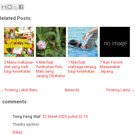
Related Posts:
5 Menu makanan
6 Manfaat
7 Manfaat
7 Ikan Favorit
diet yang baik
Tumbuhan Putri
olahraga renang
Masyarakat
bagi kesehatan
Malu yang
bagi kesehatan
Jepang
Jarang Diketahui
← Posting Lebih Baru
Beranda
Posting Lama →
1 comments:
Tong Fang Staf
22 Maret 2023 pukul 22.15
Thanks aadmin
Balas