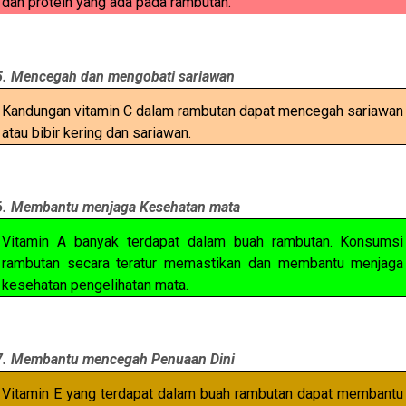
dan protein yang ada pada rambutan.
5. Mencegah dan mengobati sariawan
Kandungan vitamin C dalam rambutan dapat mencegah sariawan
atau bibir kering dan sariawan.
6. Membantu menjaga Kesehatan mata
Vitamin A banyak terdapat dalam buah rambutan. Konsumsi
rambutan secara teratur memastikan dan membantu menjaga
kesehatan pengelihatan mata.
7. Membantu mencegah Penuaan Dini
Vitamin E yang terdapat dalam buah rambutan dapat membantu