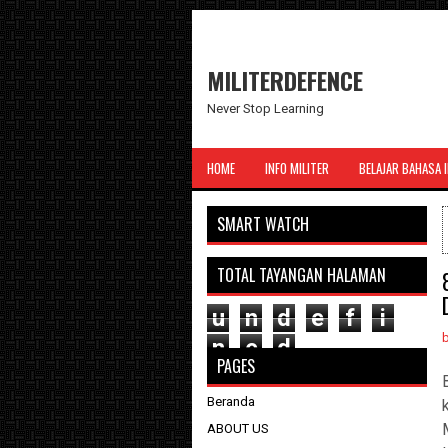
MILITERDEFENCE
Never Stop Learning
HOME
INFO MILITER
BELAJAR BAHASA 
SMART WATCH
TOTAL TAYANGAN HALAMAN
u
n
d
e
f
i
n
e
d
PAGES
Beranda
ABOUT US