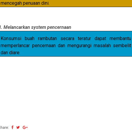
mencegah penuaan dini.
8. Melancarkan system pencernaan
Konsumsi buah rambutan secara teratur dapat membantu
memperlancar pencernaan dan mengurangi masalah sembelit
dan diare.
Share: