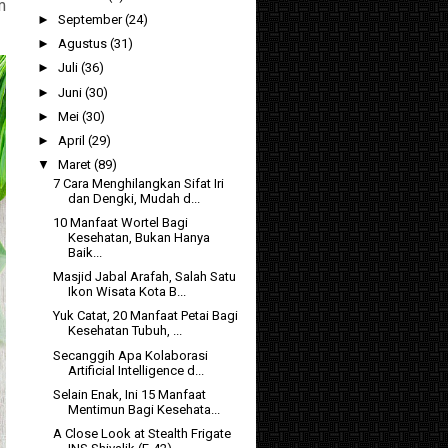
m
►
September
(24)
►
Agustus
(31)
►
Juli
(36)
►
Juni
(30)
►
Mei
(30)
►
April
(29)
▼
Maret
(89)
7 Cara Menghilangkan Sifat Iri
dan Dengki, Mudah d...
10 Manfaat Wortel Bagi
Kesehatan, Bukan Hanya
Baik...
Masjid Jabal Arafah, Salah Satu
Ikon Wisata Kota B...
Yuk Catat, 20 Manfaat Petai Bagi
Kesehatan Tubuh, ...
Secanggih Apa Kolaborasi
Artificial Intelligence d...
Selain Enak, Ini 15 Manfaat
Mentimun Bagi Kesehata...
A Close Look at Stealth Frigate