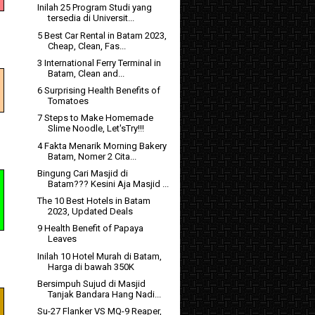
Inilah 25 Program Studi yang
tersedia di Universit...
5 Best Car Rental in Batam 2023,
Cheap, Clean, Fas...
3 International Ferry Terminal in
Batam, Clean and...
6 Surprising Health Benefits of
Tomatoes
7 Steps to Make Homemade
Slime Noodle, Let'sTry!!!
4 Fakta Menarik Morning Bakery
Batam, Nomer 2 Cita...
Bingung Cari Masjid di
Batam??? Kesini Aja Masjid ...
The 10 Best Hotels in Batam
2023, Updated Deals
9 Health Benefit of Papaya
Leaves
Inilah 10 Hotel Murah di Batam,
Harga di bawah 350K
Bersimpuh Sujud di Masjid
Tanjak Bandara Hang Nadi...
Su-27 Flanker VS MQ-9 Reaper,