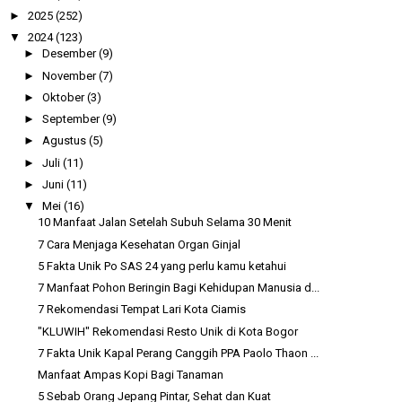
►
2025
(252)
▼
2024
(123)
►
Desember
(9)
►
November
(7)
►
Oktober
(3)
►
September
(9)
►
Agustus
(5)
►
Juli
(11)
►
Juni
(11)
▼
Mei
(16)
10 Manfaat Jalan Setelah Subuh Selama 30 Menit
7 Cara Menjaga Kesehatan Organ Ginjal
5 Fakta Unik Po SAS 24 yang perlu kamu ketahui
7 Manfaat Pohon Beringin Bagi Kehidupan Manusia d...
7 Rekomendasi Tempat Lari Kota Ciamis
"KLUWIH" Rekomendasi Resto Unik di Kota Bogor
7 Fakta Unik Kapal Perang Canggih PPA Paolo Thaon ...
Manfaat Ampas Kopi Bagi Tanaman
5 Sebab Orang Jepang Pintar, Sehat dan Kuat