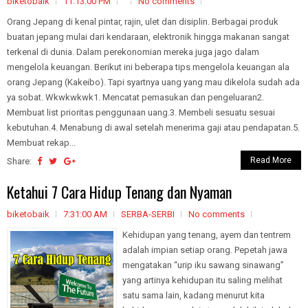
biketobaik
11:13:00 PM
No comments
Orang Jepang di kenal pintar, rajin, ulet dan disiplin. Berbagai produk
buatan jepang mulai dari kendaraan, elektronik hingga makanan sangat
terkenal di dunia. Dalam perekonomian mereka juga jago dalam
mengelola keuangan. Berikut ini beberapa tips mengelola keuangan ala
orang Jepang (Kakeibo). Tapi syartnya uang yang mau dikelola sudah ada
ya sobat. Wkwkwkwk1. Mencatat pemasukan dan pengeluaran2.
Membuat list prioritas penggunaan uang.3. Membeli sesuatu sesuai
kebutuhan.4. Menabung di awal setelah menerima gaji atau pendapatan.5.
Membuat rekap...
Read More
Share:
Ketahui 7 Cara Hidup Tenang dan Nyaman
biketobaik
7:31:00 AM
SERBA-SERBI
No comments
Kehidupan yang tenang, ayem dan tentrem
adalah impian setiap orang. Pepetah jawa
mengatakan “urip iku sawang sinawang”
yang artinya kehidupan itu saling melihat
satu sama lain, kadang menurut kita