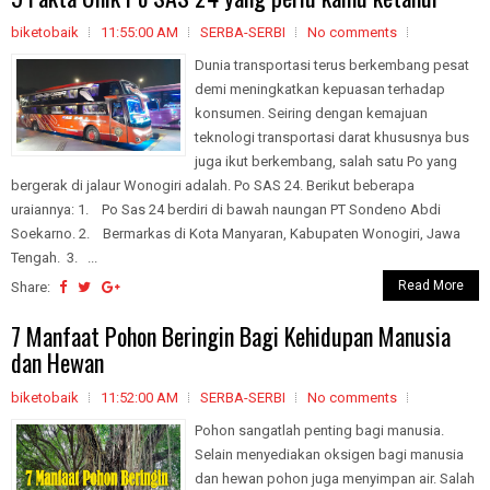
biketobaik
11:55:00 AM
SERBA-SERBI
No comments
Dunia transportasi terus berkembang pesat
demi meningkatkan kepuasan terhadap
konsumen. Seiring dengan kemajuan
teknologi transportasi darat khususnya bus
juga ikut berkembang, salah satu Po yang
bergerak di jalaur Wonogiri adalah. Po SAS 24. Berikut beberapa
uraiannya: 1. Po Sas 24 berdiri di bawah naungan PT Sondeno Abdi
Soekarno. 2. Bermarkas di Kota Manyaran, Kabupaten Wonogiri, Jawa
Tengah. 3. ...
Read More
Share:
7 Manfaat Pohon Beringin Bagi Kehidupan Manusia
dan Hewan
biketobaik
11:52:00 AM
SERBA-SERBI
No comments
Pohon sangatlah penting bagi manusia.
Selain menyediakan oksigen bagi manusia
dan hewan pohon juga menyimpan air. Salah