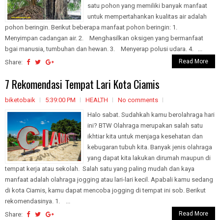
satu pohon yang memiliki banyak manfaat
untuk mempertahankan kualitas air adalah
pohon beringin. Berikut beberapa manfaat pohon beringin: 1.
Menyimpan cadangan air. 2. Menghasilkan oksigen yang bermanfaat
bgai manusia, tumbuhan dan hewan. 3. Menyerap polusi udara. 4. ...
Read More
Share:
7 Rekomendasi Tempat Lari Kota Ciamis
biketobaik
5:39:00 PM
HEALTH
No comments
Halo sabat. Sudahkah kamu berolahraga hari
ini? BTW Olahraga merupakan salah satu
ikhtiar kita untuk menjaga kesehatan dan
kebugaran tubuh kita. Banyak jenis olahraga
yang dapat kita lakukan dirumah maupun di
tempat kerja atau sekolah. Salah satu yang paling mudah dan kaya
manfaat adalah olahraga jogging atau lari-lari kecil. Apabali kamu sedang
di kota Ciamis, kamu dapat mencoba jogging di tempat ini sob. Berikut
rekomendasinya. 1. ...
Read More
Share: