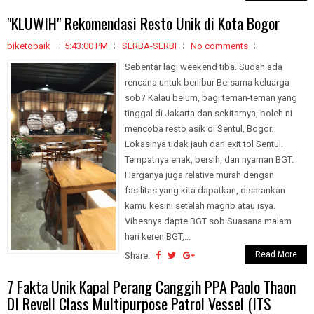
"KLUWIH" Rekomendasi Resto Unik di Kota Bogor
biketobaik
5:43:00 PM
SERBA-SERBI
No comments
Sebentar lagi weekend tiba. Sudah ada
rencana untuk berlibur Bersama keluarga
sob? Kalau belum, bagi teman-teman yang
tinggal di Jakarta dan sekitarnya, boleh ni
mencoba resto asik di Sentul, Bogor.
Lokasinya tidak jauh dari exit tol Sentul.
Tempatnya enak, bersih, dan nyaman BGT.
Harganya juga relative murah dengan
fasilitas yang kita dapatkan, disarankan
kamu kesini setelah magrib atau isya.
Vibesnya dapte BGT sob.Suasana malam
hari keren BGT,...
Read More
Share:
7 Fakta Unik Kapal Perang Canggih PPA Paolo Thaon
DI Revell Class Multipurpose Patrol Vessel (ITS