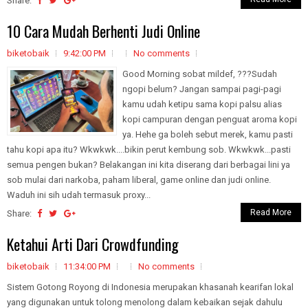
Share:
10 Cara Mudah Berhenti Judi Online
biketobaik
9:42:00 PM
No comments
Good Morning sobat mildef, ???Sudah
ngopi belum? Jangan sampai pagi-pagi
kamu udah ketipu sama kopi palsu alias
kopi campuran dengan penguat aroma kopi
ya. Hehe ga boleh sebut merek, kamu pasti
tahu kopi apa itu? Wkwkwk....bikin perut kembung sob. Wkwkwk...pasti
semua pengen bukan? Belakangan ini kita diserang dari berbagai lini ya
sob mulai dari narkoba, paham liberal, game online dan judi online.
Waduh ini sih udah termasuk proxy...
Read More
Share:
Ketahui Arti Dari Crowdfunding
biketobaik
11:34:00 PM
No comments
Sistem Gotong Royong di Indonesia merupakan khasanah kearifan lokal
yang digunakan untuk tolong menolong dalam kebaikan sejak dahulu