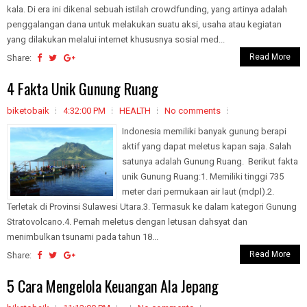
kala. Di era ini dikenal sebuah istilah crowdfunding, yang artinya adalah
penggalangan dana untuk melakukan suatu aksi, usaha atau kegiatan
yang dilakukan melalui internet khususnya sosial med...
Read More
Share:
4 Fakta Unik Gunung Ruang
biketobaik
4:32:00 PM
HEALTH
No comments
Indonesia memiliki banyak gunung berapi
aktif yang dapat meletus kapan saja. Salah
satunya adalah Gunung Ruang. Berikut fakta
unik Gunung Ruang:1. Memiliki tinggi 735
meter dari permukaan air laut (mdpl).2.
Terletak di Provinsi Sulawesi Utara.3. Termasuk ke dalam kategori Gunung
Stratovolcano.4. Pernah meletus dengan letusan dahsyat dan
menimbulkan tsunami pada tahun 18...
Read More
Share:
5 Cara Mengelola Keuangan Ala Jepang