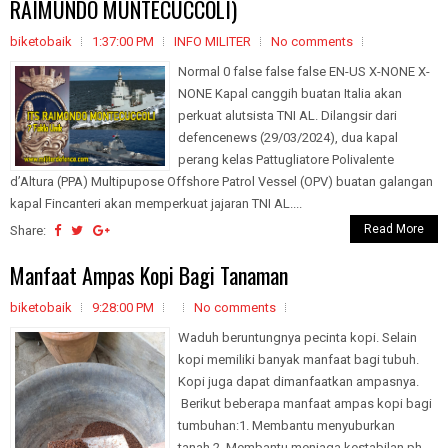
RAIMUNDO MUNTECUCCOLI)
biketobaik
1:37:00 PM
INFO MILITER
No comments
Normal 0 false false false EN-US X-NONE X-
NONE Kapal canggih buatan Italia akan
perkuat alutsista TNI AL. Dilangsir dari
defencenews (29/03/2024), dua kapal
perang kelas Pattugliatore Polivalente
d’Altura (PPA) Multipupose Offshore Patrol Vessel (OPV) buatan galangan
kapal Fincanteri akan memperkuat jajaran TNI AL....
Read More
Share:
Manfaat Ampas Kopi Bagi Tanaman
biketobaik
9:28:00 PM
No comments
Waduh beruntungnya pecinta kopi. Selain
kopi memiliki banyak manfaat bagi tubuh.
Kopi juga dapat dimanfaatkan ampasnya.
Berikut beberapa manfaat ampas kopi bagi
tumbuhan:1. Membantu menyuburkan
tanah.2. Membantu menjaga kestabilan ph