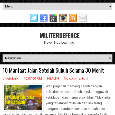
MILITERDEFENCE
Never Stop Learning
10 Manfaat Jalan Setelah Subuh Selama 30 Menit
biketobaik
10:07:00 AM
HEALTH
No comments
Wah pagi hari memang penuh dengan
keberkahan. Serba fresh untuk mengawali
kehidupan dan memulai aktifitas. Tidak ada
yang terlambat mulailah dari sekarang.
Jangam ditunda. Kesehatan adalah aset
yang tak ternilai dan mahal harganya. Patut kita bersyukur kepada Allah