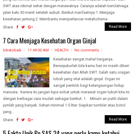
SWT atas nikmat sehat dengan merawatnya. Caranya adalah berolahraga
jalan kaki 30 menit setelah subuh. Berikut manfaatnya:1. Menjaga
kesehatan jantung.2. Membantu memperlancar metabolisme...
Read More
Share:
7 Cara Menjaga Kesehatan Organ Ginjal
biketobaik
11:49:00 AM
HEALTH
No comments
Kesehatan sangat mahal harganya.
Berseyukurlah bila kamu hari ini masih diberi
kesehatan dari Allah SWT. Salah satu oragan
tubuh yang vital adalah ginjal. Organ ini
sangat pentinb bagi kelangsungan hidup
manusia. Karena itu jangan lupa sobat untuk merawat organ tubuh kita ini
dengan berbagai cara mudah sebagai berikut: 1. Minum air putih dalam
jumlah yang banyak. Sehari minimal 1.5 liter. Siapkan tumbler atau botol
yang...
Read More
Share:
5 Fakta Unik Po SAS 24 yang perlu kamu ketahui