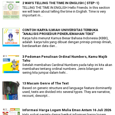
2 WAYS TELLING THE TIME IN ENGLISH ( STEP-1)
TELLING THE TIME IN ENGLISH Hello Friends. In this section
we will learn about telling the time in English. Time is very
important m...
CONTOH KARYA ILMIAH UNIVERSITAS TERBUKA
"ANALISIS PROSEDUR PENERJEMAHAN TEKS"
Karya tulis menurut Kamus Besar Bahasa Indonesia (KBBI),
adalah karya tulis yang dibuat dengan prinsip-prinsip ilmiah,
berdasarkan data dan...
3 Pedoman Penulisan Ordinal Numbers, Kamu Wajib
Tahu
Setelah membahas Cardinal Numbers pada tahp ini kita akan
membahas tentang ordinal numbers. Jenis bilangan ini
sering kita jumpai dalam kehi...
13 Macam Genre of The Text
Based on generic structure and language feature dominantly
used, texts are divided into several types. They are narrative,
recount, descript...
Informasi Harga Logam Mulia Emas Antam 16 Juli 2026
Halo sobat pecinta damai berikut informasi harga logam