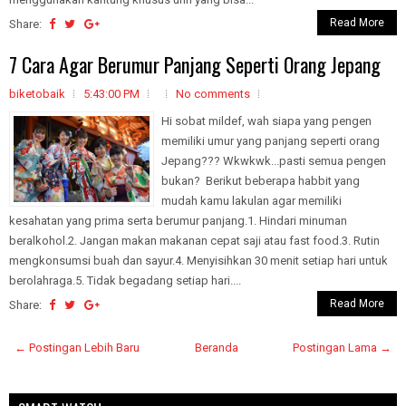
Read More
Share:
7 Cara Agar Berumur Panjang Seperti Orang Jepang
biketobaik
5:43:00 PM
No comments
Hi sobat mildef, wah siapa yang pengen
memiliki umur yang panjang seperti orang
Jepang??? Wkwkwk...pasti semua pengen
bukan? Berikut beberapa habbit yang
mudah kamu lakulan agar memiliki
kesahatan yang prima serta berumur panjang.1. Hindari minuman
beralkohol.2. Jangan makan makanan cepat saji atau fast food.3. Rutin
mengkonsumsi buah dan sayur.4. Menyisihkan 30 menit setiap hari untuk
berolahraga.5. Tidak begadang setiap hari....
Read More
Share:
← Postingan Lebih Baru
Beranda
Postingan Lama →