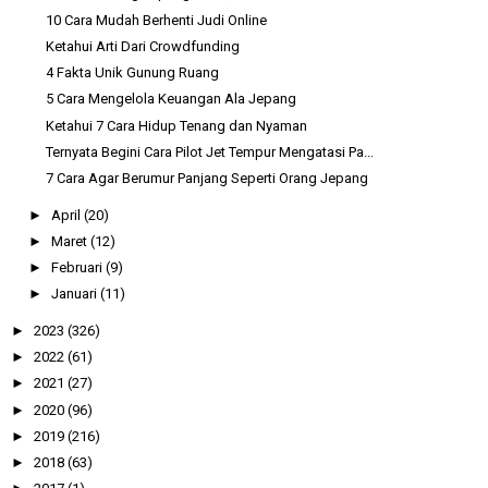
10 Cara Mudah Berhenti Judi Online
Ketahui Arti Dari Crowdfunding
4 Fakta Unik Gunung Ruang
5 Cara Mengelola Keuangan Ala Jepang
Ketahui 7 Cara Hidup Tenang dan Nyaman
Ternyata Begini Cara Pilot Jet Tempur Mengatasi Pa...
7 Cara Agar Berumur Panjang Seperti Orang Jepang
►
April
(20)
►
Maret
(12)
►
Februari
(9)
►
Januari
(11)
►
2023
(326)
►
2022
(61)
►
2021
(27)
►
2020
(96)
►
2019
(216)
►
2018
(63)