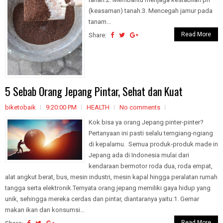
(keasaman) tanah.3. Mencegah jamur pada
tanam...
Read More
Share:
5 Sebab Orang Jepang Pintar, Sehat dan Kuat
biketobaik
9:20:00 PM
HEALTH
No comments
Kok bisa ya orang Jepang pinter-pinter?
Pertanyaan ini pasti selalu terngiang-ngiang
di kepalamu. Semua produk-produk made in
Jepang ada di Indonesia mulai dari
kendaraan bermotor roda dua, roda empat,
alat angkut berat, bus, mesin industri, mesin kapal hingga peralatan rumah
tangga serta elektronik.Ternyata orang jepang memiliki gaya hidup yang
unik, sehingga mereka cerdas dan pintar, diantaranya yaitu:1. Gemar
makan ikan dan konsumsi...
Read More