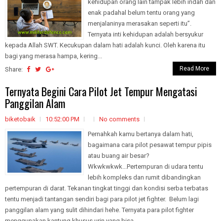
kehidupan orang lain tampak lebih indah dan
enak padahal belum tentu orang yang
menjalaninya merasakan seperti itu”.
Ternyata inti kehidupan adalah bersyukur
kepada Allah SWT. Kecukupan dalam hati adalah kunci. Oleh karena itu
bagi yang merasa hampa, kering...
Read More
Share:
Ternyata Begini Cara Pilot Jet Tempur Mengatasi
Panggilan Alam
biketobaik
10:52:00 PM
No comments
Pernahkah kamu bertanya dalam hati,
bagaimana cara pilot pesawat tempur pipis
atau buang air besar?
Wkwkwkwk...Pertempuran di udara tentu
lebih kompleks dan rumit dibandingkan
pertempuran di darat. Tekanan tingkat tinggi dan kondisi serba terbatas
tentu menjadi tantangan sendiri bagi para pilot jet fighter. Belum lagi
panggilan alam yang sulit dihindari hehe. Ternyata para pilot fighter
menggunakan kantung khusus urin yang bisa...