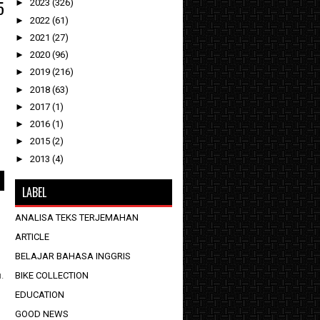
5
►
2023
(326)
►
2022
(61)
►
2021
(27)
►
2020
(96)
►
2019
(216)
►
2018
(63)
►
2017
(1)
►
2016
(1)
►
2015
(2)
►
2013
(4)
LABEL
ANALISA TEKS TERJEMAHAN
ARTICLE
BELAJAR BAHASA INGGRIS
BIKE COLLECTION
.
EDUCATION
GOOD NEWS