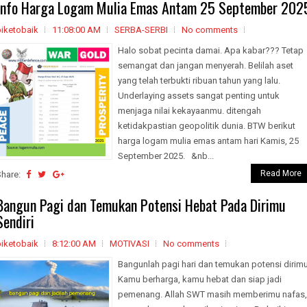
Info Harga Logam Mulia Emas Antam 25 September 202
biketobaik
11:08:00 AM
SERBA-SERBI
No comments
Halo sobat pecinta damai. Apa kabar??? Tetap
semangat dan jangan menyerah. Belilah aset
yang telah terbukti ribuan tahun yang lalu.
Underlaying assets sangat penting untuk
menjaga nilai kekayaanmu. ditengah
ketidakpastian geopolitik dunia. BTW berikut
harga logam mulia emas antam hari Kamis, 25
September 2025. &nb...
Read More
Share:
Bangun Pagi dan Temukan Potensi Hebat Pada Dirimu
Sendiri
biketobaik
8:12:00 AM
MOTIVASI
No comments
Bangunlah pagi hari dan temukan potensi dirimu
Kamu berharga, kamu hebat dan siap jadi
pemenang. Allah SWT masih memberimu nafas,