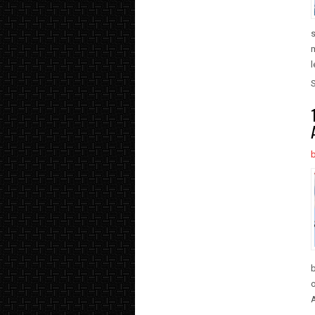
m
l
o
A