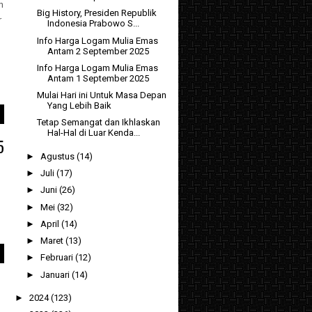
n
Big History, Presiden Republik
r
Indonesia Prabowo S...
Info Harga Logam Mulia Emas
Antam 2 September 2025
Info Harga Logam Mulia Emas
Antam 1 September 2025
.
Mulai Hari ini Untuk Masa Depan
Yang Lebih Baik
Tetap Semangat dan Ikhlaskan
Hal-Hal di Luar Kenda...
5
►
Agustus
(14)
►
Juli
(17)
►
Juni
(26)
►
Mei
(32)
►
April
(14)
►
Maret
(13)
►
Februari
(12)
►
Januari
(14)
►
2024
(123)