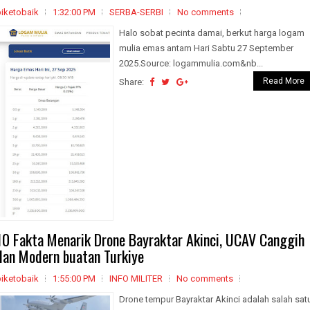
biketobaik
1:32:00 PM
SERBA-SERBI
No comments
Halo sobat pecinta damai, berkut harga logam
mulia emas antam Hari Sabtu 27 September
2025.Source: logammulia.com&nb...
Read More
Share:
10 Fakta Menarik Drone Bayraktar Akinci, UCAV Canggih
dan Modern buatan Turkiye
biketobaik
1:55:00 PM
INFO MILITER
No comments
Drone tempur Bayraktar Akinci adalah salah sat