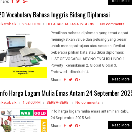
Read More
Share:
20 Vocabulary Bahasa Inggris Bidang Diplomasi
biketobaik
2:24:00 PM
BELAJAR BAHASA INGGRIS
No comments
Pemilihan bahasa diplomasi yang tepat dapat
meningkatkan value dan peluang yang besar
untuk mencapai tujuan atau sasaran. Berikut
beberapa pilihan kata atau diksi diplomasi:
LIST OF VOCABULARY NO ENGLISH INDO 1.
Poverty kemiskinan 2. Global Global 3.
Endowed diberkahi 4. ...
Read More
Share:
Info Harga Logam Mulia Emas Antam 24 September 202
biketobaik
1:58:00 PM
SERBA-SERBI
No comments
Info harga logam mulia emas antam hari Rabu,
24 September 2025.&nb...
Read More
Share: