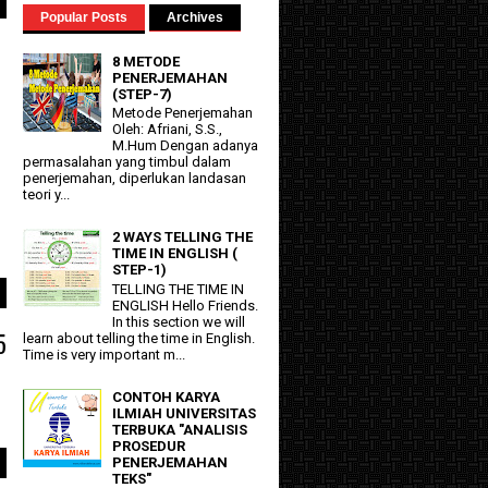
Popular Posts
Archives
8 METODE
PENERJEMAHAN
(STEP-7)
Metode Penerjemahan
Oleh: Afriani, S.S.,
M.Hum Dengan adanya
permasalahan yang timbul dalam
penerjemahan, diperlukan landasan
teori y...
2 WAYS TELLING THE
TIME IN ENGLISH (
STEP-1)
TELLING THE TIME IN
ENGLISH Hello Friends.
In this section we will
5
learn about telling the time in English.
Time is very important m...
CONTOH KARYA
ILMIAH UNIVERSITAS
TERBUKA "ANALISIS
PROSEDUR
PENERJEMAHAN
TEKS"