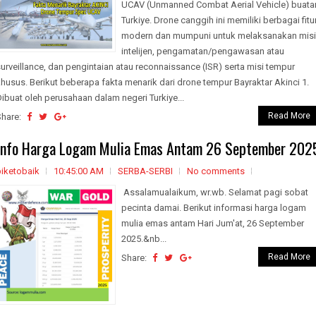
UCAV (Unmanned Combat Aerial Vehicle) buata
Turkiye. Drone canggih ini memiliki berbagai fitu
modern dan mumpuni untuk melaksanakan misi
intelijen, pengamatan/pengawasan atau
urveillance, dan pengintaian atau reconnaissance (ISR) serta misi tempur
khusus. Berikut beberapa fakta menarik dari drone tempur Bayraktar Akinci 1
ibuat oleh perusahaan dalam negeri Turkiye...
Read More
Share:
Info Harga Logam Mulia Emas Antam 26 September 202
biketobaik
10:45:00 AM
SERBA-SERBI
No comments
Assalamualaikum, wr.wb. Selamat pagi sobat
pecinta damai. Berikut informasi harga logam
mulia emas antam Hari Jum'at, 26 September
2025.&nb...
Read More
Share: