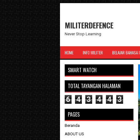
MILITERDEFENCE
Never Stop Learning
HOME
INFO MILITER
BELAJAR BAHASA 
SMART WATCH
TOTAL TAYANGAN HALAMAN
6
4
3
4
4
3
PAGES
Beranda
ABOUT US