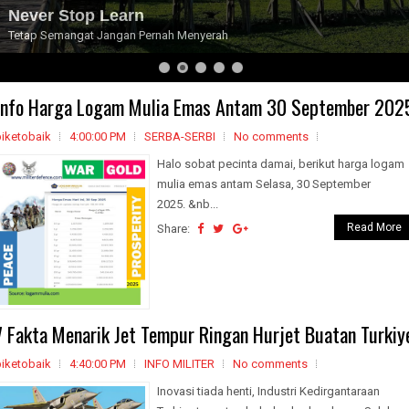
Never Stop Learn
Tetap Semangat Jangan Pernah Menyerah
Info Harga Logam Mulia Emas Antam 30 September 202
biketobaik
4:00:00 PM
SERBA-SERBI
No comments
Halo sobat pecinta damai, berikut harga logam
mulia emas antam Selasa, 30 September
2025. &nb...
Read More
Share:
7 Fakta Menarik Jet Tempur Ringan Hurjet Buatan Turkiy
biketobaik
4:40:00 PM
INFO MILITER
No comments
Inovasi tiada henti, Industri Kedirgantaraan