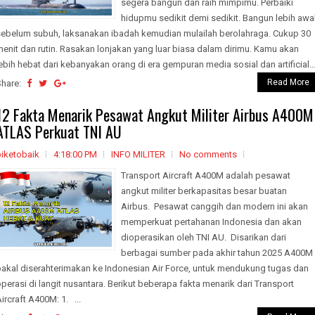
segera bangun dan raih mimpimu. Perbaiki
hidupmu sedikit demi sedikit. Bangun lebih awa
sebelum subuh, laksanakan ibadah kemudian mulailah berolahraga. Cukup 30
enit dan rutin. Rasakan lonjakan yang luar biasa dalam dirimu. Kamu akan
ebih hebat dari kebanyakan orang di era gempuran media sosial dan artificial..
Read More
Share:
12 Fakta Menarik Pesawat Angkut Militer Airbus A400M
ATLAS Perkuat TNI AU
biketobaik
4:18:00 PM
INFO MILITER
No comments
Transport Aircraft A400M adalah pesawat
angkut militer berkapasitas besar buatan
Airbus. Pesawat canggih dan modern ini akan
memperkuat pertahanan Indonesia dan akan
dioperasikan oleh TNI AU. Disarikan dari
berbagai sumber pada akhir tahun 2025 A400M
bakal diserahterimakan ke Indonesian Air Force, untuk mendukung tugas dan
perasi di langit nusantara. Berikut beberapa fakta menarik dari Transport
ircraft A400M: 1. ...