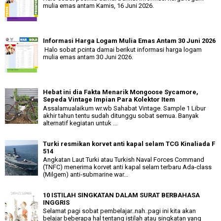
mulia emas antam Kamis, 16 Juni 2026.
Informasi Harga Logam Mulia Emas Antam 30 Juni 2026
Halo sobat pcinta damai berikut informasi harga logam
mulia emas antam 30 Juni 2026.
Hebat ini dia Fakta Menarik Mongoose Sycamore,
Sepeda Vintage Impian Para Kolektor Item
Assalamualaikum wr.wb Sahabat Vintage. Sample 1 Libur
akhir tahun tentu sudah ditunggu sobat semua. Banyak
alternatif kegiatan untuk ...
Turki resmikan korvet anti kapal selam TCG Kinaliada F
514
Angkatan Laut Turki atau Turkish Naval Forces Command
(TNFC) menerima korvet anti kapal selam terbaru Ada-class
(Milgem) anti-submarine war...
10 ISTILAH SINGKATAN DALAM SURAT BERBAHASA
INGGRIS
Selamat pagi sobat pembelajar..nah..pagi ini kita akan
belajar beberapa hal tentang istilah atau singkatan yang