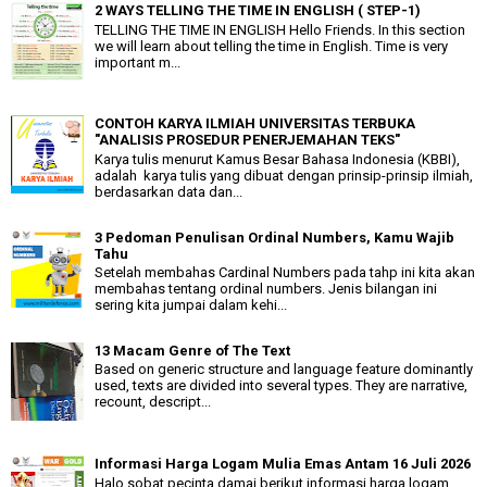
2 WAYS TELLING THE TIME IN ENGLISH ( STEP-1)
TELLING THE TIME IN ENGLISH Hello Friends. In this section
we will learn about telling the time in English. Time is very
important m...
CONTOH KARYA ILMIAH UNIVERSITAS TERBUKA
"ANALISIS PROSEDUR PENERJEMAHAN TEKS"
Karya tulis menurut Kamus Besar Bahasa Indonesia (KBBI),
adalah karya tulis yang dibuat dengan prinsip-prinsip ilmiah,
berdasarkan data dan...
3 Pedoman Penulisan Ordinal Numbers, Kamu Wajib
Tahu
Setelah membahas Cardinal Numbers pada tahp ini kita akan
membahas tentang ordinal numbers. Jenis bilangan ini
sering kita jumpai dalam kehi...
13 Macam Genre of The Text
Based on generic structure and language feature dominantly
used, texts are divided into several types. They are narrative,
recount, descript...
Informasi Harga Logam Mulia Emas Antam 16 Juli 2026
Halo sobat pecinta damai berikut informasi harga logam