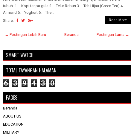
tubuh. 1. Kopi tanpa gula 2. Telur Rebus 3. Teh Hijau (Green Tea) 4.
Almond 5. Yoghurt 6. The...
Read More
Share:
← Postingan Lebih Baru
Beranda
Postingan Lama →
SMART WATCH
TOTAL TAYANGAN HALAMAN
6
3
9
4
3
0
PAGES
Beranda
ABOUT US
EDUCATION
MILITARY