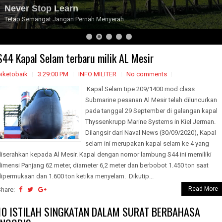
Never Stop Learn
Tetap Semangat Jangan Pernah Menyerah
S44 Kapal Selam terbaru milik AL Mesir
biketobaik
3:29:00 PM
INFO MILITER
No comments
Kapal Selam tipe 209/1400 mod class
Submarine pesanan Al Mesir telah diluncurkan
pada tanggal 29 September di galangan kapal
Thyssenkrupp Marine Systems in Kiel Jerman.
Dilangsir dari Naval News (30/09/2020), Kapal
selam ini merupakan kapal selam ke 4 yang
diserahkan kepada Al Mesir. Kapal dengan nomor lambung S44 ini memiliki
imensi Panjang 62 meter, diameter 6,2 meter dan berbobot 1.450 ton saat
ipermukaan dan 1.600 ton ketika menyelam. Dikutip...
Read More
Share:
10 ISTILAH SINGKATAN DALAM SURAT BERBAHASA