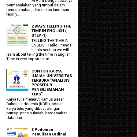
M.Hum Dengan adanya
permasalahan yang timbul dalam
penerjemahan, diperlukan landasan
teori y...
2 WAYS TELLING THE
TIME IN ENGLISH (
STEP-1)
TELLING THE TIME IN
ENGLISH Hello Friends.
In this section we will
learn about telling the time in English.
Time is very important m...
CONTOH KARYA
ILMIAH UNIVERSITAS
TERBUKA "ANALISIS
PROSEDUR
PENERJEMAHAN
TEKS"
Karya tulis menurut Kamus Besar
Bahasa Indonesia (KBBI), adalah
karya tulis yang dibuat dengan
prinsip-prinsip ilmiah, berdasarkan
data dan...
3 Pedoman
Penulisan Ordinal