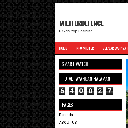
MILITERDEFENCE
Never Stop Learning
HOME
INFO MILITER
BELAJAR BAHASA 
SMART WATCH
TOTAL TAYANGAN HALAMAN
6
4
0
0
2
7
PAGES
Beranda
ABOUT US