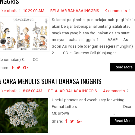
INGGRIS
biketobaik
10:29:00 AM
BELAJAR BAHASA INGGRIS
9 comments
Selamat pagi sobat pembelajar..nah..pagi ini kit
akan belajar beberapa hal tentang istilah atau
singkatan yang biasa digunakan dalam surat
menyurat bahasa inggris. 1. ASAP = As
Soon As Possible (dengan sesegera mungkin)
2. CC = Courtesy Call (Kunjungan
Kehormatan) 3. CC ...
Read More
Share:
5 CARA MENULIS SURAT BAHASA INGGRIS
biketobaik
8:05:00 AM
BELAJAR BAHASA INGGRIS
4 comments
Useful phrases and vocabulary for writing
Formal Letters - Dear
Mr. Brown ...
Read More
Share: