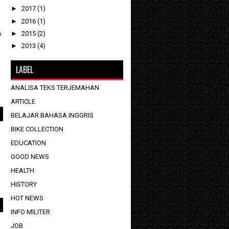
►
2017
(1)
►
2016
(1)
►
2015
(2)
a
►
2013
(4)
LABEL
ANALISA TEKS TERJEMAHAN
ARTICLE
BELAJAR BAHASA INGGRIS
BIKE COLLECTION
EDUCATION
GOOD NEWS
HEALTH
HISTORY
HOT NEWS
INFO MILITER
JOB