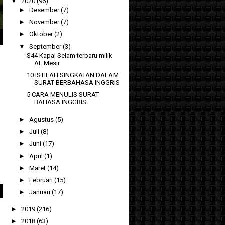
▼
2020
(96)
►
Desember
(7)
►
November
(7)
►
Oktober
(2)
▼
September
(3)
S44 Kapal Selam terbaru milik
AL Mesir
10 ISTILAH SINGKATAN DALAM
SURAT BERBAHASA INGGRIS
5 CARA MENULIS SURAT
BAHASA INGGRIS
►
Agustus
(5)
►
Juli
(8)
►
Juni
(17)
►
April
(1)
►
Maret
(14)
►
Februari
(15)
►
Januari
(17)
►
2019
(216)
►
2018
(63)