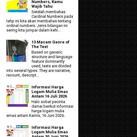
Numbers, Kamu
Wajib Tahu
Setelah membahas
Cardinal Numbers pada
tahp ini kita akan membahas tentang
ordinal numbers. Jenis bilangan ini
sering kita jumpai dalam kehi...
13 Macam Genre of
The Text
Based on generic
structure and language
feature dominantly
used, texts are divided
into several types. They are narrative,
recount, descript...
Informasi Harga
Logam Mulia Emas
Antam 16 Juli 2026
Halo sobat pecinta
damai berikut informasi
harga logam mulia
emas antam Kamis, 16 Juni 2026.
Informasi Harga
Logam Mulia Emas
Antam 30 Juni 2026