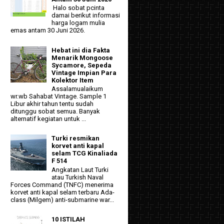
Halo sobat pcinta
damai berikut informasi
harga logam mulia
emas antam 30 Juni 2026.
Hebat ini dia Fakta
Menarik Mongoose
Sycamore, Sepeda
Vintage Impian Para
Kolektor Item
Assalamualaikum
wr.wb Sahabat Vintage. Sample 1
Libur akhir tahun tentu sudah
ditunggu sobat semua. Banyak
alternatif kegiatan untuk ...
Turki resmikan
korvet anti kapal
selam TCG Kinaliada
F 514
Angkatan Laut Turki
atau Turkish Naval
Forces Command (TNFC) menerima
korvet anti kapal selam terbaru Ada-
class (Milgem) anti-submarine war...
10 ISTILAH