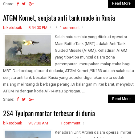
Read More
Share:
ATGM Kornet, senjata anti tank made in Rusia
biketobaik
8:54:00 PM
1 comment
Salah satu senjata yang ditakuti operator
Main Battle Tank (MBT) adalah Anti Tank
Guided Missile (ATGM). Kehadiran ATGM
yang tiba-tiba muncul dalam zona
pertempuran merupakan malapetaka bagi
MBT. Dari berbagai brand di dunia, ATGM Kornet /9K133 adalah salah satu
senjata anti tank besutan Rusia yang populer digunakan serta sudah
malang melintang di berbagai perang. Di kalangan militer barat, menyebut
ATGM ini dengan kode AT-14 atau Spriggan. ...
Read More
Share:
2S4 Tyulpan mortar terbesar di dunia
biketobaik
9:37:00 AM
1 comment
Kehadiran Unit Artileri dalam operasi militer