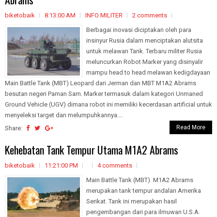
biketobaik
8:13:00 AM
INFO MILITER
2 comments
Berbagai inovasi diciptakan oleh para
insinyur Rusia dalam menciptakan alutsita
untuk melawan Tank. Terbaru militer Rusia
meluncurkan Robot Marker yang disinyalir
mampu head to head melawan kedigdayaan
Main Battle Tank (MBT) Leopard dari Jerman dan MBT M1A2 Abrams
besutan negeri Paman Sam. Marker termasuk dalam kategori Unmaned
Ground Vehicle (UGV) dimana robot ini memiliki kecerdasan artificial untuk
menyeleksi target dan melumpuhkannya....
Read More
Share:
Kehebatan Tank Tempur Utama M1A2 Abrams
biketobaik
11:21:00 PM
4 comments
Main Battle Tank (MBT) M1A2 Abrams
merupakan tank tempur andalan Amerika
Serikat. Tank ini merupakan hasil
pengembangan dari para ilmuwan U.S.A.