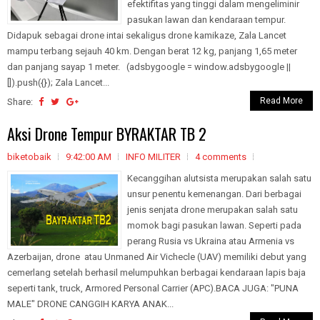
efektifitas yang tinggi dalam mengeliminir
pasukan lawan dan kendaraan tempur.
Didapuk sebagai drone intai sekaligus drone kamikaze, Zala Lancet
mampu terbang sejauh 40 km. Dengan berat 12 kg, panjang 1,65 meter
dan panjang sayap 1 meter. (adsbygoogle = window.adsbygoogle ||
[]).push({}); Zala Lancet...
Read More
Share:
Aksi Drone Tempur BYRAKTAR TB 2
biketobaik
9:42:00 AM
INFO MILITER
4 comments
Kecanggihan alutsista merupakan salah satu
unsur penentu kemenangan. Dari berbagai
jenis senjata drone merupakan salah satu
momok bagi pasukan lawan. Seperti pada
perang Rusia vs Ukraina atau Armenia vs
Azerbaijan, drone atau Unmaned Air Vichecle (UAV) memiliki debut yang
cemerlang setelah berhasil melumpuhkan berbagai kendaraan lapis baja
seperti tank, truck, Armored Personal Carrier (APC).BACA JUGA: "PUNA
MALE" DRONE CANGGIH KARYA ANAK...