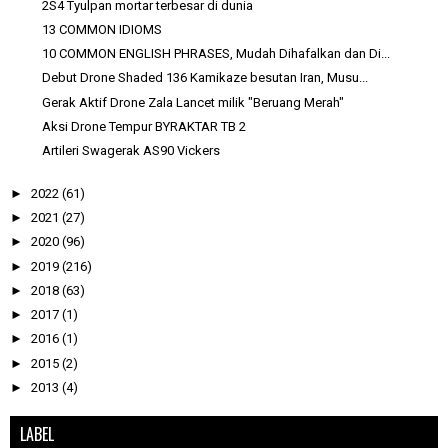
2S4 Tyulpan mortar terbesar di dunia
13 COMMON IDIOMS
10 COMMON ENGLISH PHRASES, Mudah Dihafalkan dan Di...
Debut Drone Shaded 136 Kamikaze besutan Iran, Musu...
Gerak Aktif Drone Zala Lancet milik "Beruang Merah"
Aksi Drone Tempur BYRAKTAR TB 2
Artileri Swagerak AS90 Vickers
►
2022
(61)
►
2021
(27)
►
2020
(96)
►
2019
(216)
►
2018
(63)
►
2017
(1)
►
2016
(1)
►
2015
(2)
►
2013
(4)
LABEL