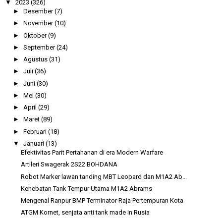
▼
2023
(326)
►
Desember
(7)
►
November
(10)
►
Oktober
(9)
►
September
(24)
►
Agustus
(31)
►
Juli
(36)
►
Juni
(30)
►
Mei
(30)
►
April
(29)
►
Maret
(89)
►
Februari
(18)
▼
Januari
(13)
Efektivitas Parit Pertahanan di era Modern Warfare
Artileri Swagerak 2S22 BOHDANA
Robot Marker lawan tanding MBT Leopard dan M1A2 Ab...
Kehebatan Tank Tempur Utama M1A2 Abrams
Mengenal Ranpur BMP Terminator Raja Pertempuran Kota
ATGM Kornet, senjata anti tank made in Rusia