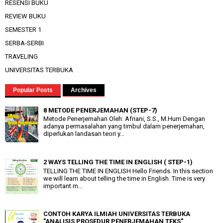
RESENSI BUKU
REVIEW BUKU
SEMESTER 1
SERBA-SERBI
TRAVELING
UNIVERSITAS TERBUKA
Popular Posts
Archives
8 METODE PENERJEMAHAN (STEP-7)
Metode Penerjemahan Oleh: Afriani, S.S., M.Hum Dengan
adanya permasalahan yang timbul dalam penerjemahan,
diperlukan landasan teori y...
2 WAYS TELLING THE TIME IN ENGLISH ( STEP-1)
TELLING THE TIME IN ENGLISH Hello Friends. In this section
we will learn about telling the time in English. Time is very
important m...
CONTOH KARYA ILMIAH UNIVERSITAS TERBUKA
"ANALISIS PROSEDUR PENERJEMAHAN TEKS"