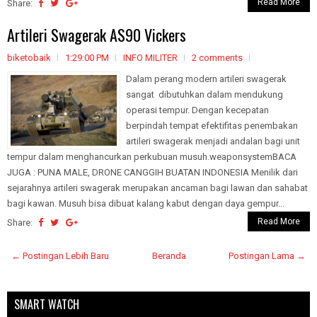
Read More
Share:
Artileri Swagerak AS90 Vickers
biketobaik
1:29:00 PM
INFO MILITER
2 comments
Dalam perang modern artileri swagerak
sangat dibutuhkan dalam mendukung
operasi tempur. Dengan kecepatan
berpindah tempat efektifitas penembakan
artileri swagerak menjadi andalan bagi unit
tempur dalam menghancurkan perkubuan musuh.weaponsystemBACA
JUGA : PUNA MALE, DRONE CANGGIH BUATAN INDONESIA Menilik dari
sejarahnya artileri swagerak merupakan ancaman bagi lawan dan sahabat
bagi kawan. Musuh bisa dibuat kalang kabut dengan daya gempur...
Read More
Share:
← Postingan Lebih Baru
Beranda
Postingan Lama →
SMART WATCH