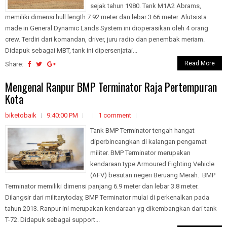
sejak tahun 1980. Tank M1A2 Abrams,
memiliki dimensi hull length 7.92 meter dan lebar 3.66 meter. Alutsista
made in General Dynamic Lands System ini dioperasikan oleh 4 orang
crew. Terdiri dari komandan, driver, juru radio dan penembak meriam.
Didapuk sebagai MBT, tank ini dipersenjatai...
Read More
Share:
Mengenal Ranpur BMP Terminator Raja Pertempuran
Kota
biketobaik
9:40:00 PM
1 comment
Tank BMP Terminator tengah hangat
diperbincangkan di kalangan pengamat
militer. BMP Terminator merupakan
kendaraan type Armoured Fighting Vehicle
(AFV) besutan negeri Beruang Merah. BMP
Terminator memiliki dimensi panjang 6.9 meter dan lebar 3.8 meter.
Dilangsir dari militarytoday, BMP Terminator mulai di perkenalkan pada
tahun 2013. Ranpur ini merupakan kendaraan yg dikembangkan dari tank
T-72. Didapuk sebagai support...