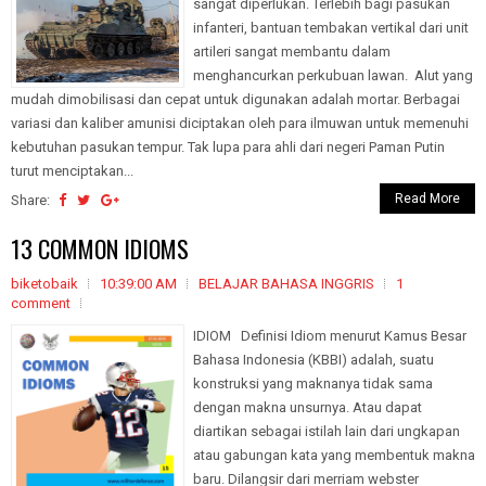
sangat diperlukan. Terlebih bagi pasukan
infanteri, bantuan tembakan vertikal dari unit
artileri sangat membantu dalam
menghancurkan perkubuan lawan. Alut yang
mudah dimobilisasi dan cepat untuk digunakan adalah mortar. Berbagai
variasi dan kaliber amunisi diciptakan oleh para ilmuwan untuk memenuhi
kebutuhan pasukan tempur. Tak lupa para ahli dari negeri Paman Putin
turut menciptakan...
Read More
Share:
13 COMMON IDIOMS
biketobaik
10:39:00 AM
BELAJAR BAHASA INGGRIS
1
comment
IDIOM Definisi Idiom menurut Kamus Besar
Bahasa Indonesia (KBBI) adalah, suatu
konstruksi yang maknanya tidak sama
dengan makna unsurnya. Atau dapat
diartikan sebagai istilah lain dari ungkapan
atau gabungan kata yang membentuk makna
baru. Dilangsir dari merriam webster