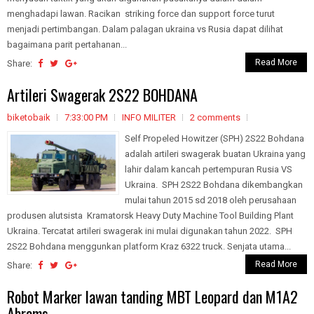
menghadapi lawan. Racikan striking force dan support force turut
menjadi pertimbangan. Dalam palagan ukraina vs Rusia dapat dilihat
bagaimana parit pertahanan...
Read More
Share:
Artileri Swagerak 2S22 BOHDANA
biketobaik
7:33:00 PM
INFO MILITER
2 comments
Self Propeled Howitzer (SPH) 2S22 Bohdana
adalah artileri swagerak buatan Ukraina yang
lahir dalam kancah pertempuran Rusia VS
Ukraina. SPH 2S22 Bohdana dikembangkan
mulai tahun 2015 sd 2018 oleh perusahaan
produsen alutsista Kramatorsk Heavy Duty Machine Tool Building Plant
Ukraina. Tercatat artileri swagerak ini mulai digunakan tahun 2022. SPH
2S22 Bohdana menggunkan platform Kraz 6322 truck. Senjata utama...
Read More
Share:
Robot Marker lawan tanding MBT Leopard dan M1A2
Abrams