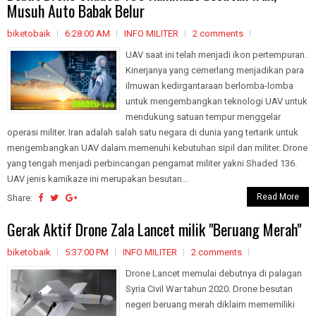
Musuh Auto Babak Belur
biketobaik
6:28:00 AM
INFO MILITER
2 comments
UAV saat ini telah menjadi ikon pertempuran.
Kinerjanya yang cemerlang menjadikan para
ilmuwan kedirgantaraan berlomba-lomba
untuk mengembangkan teknologi UAV untuk
mendukung satuan tempur menggelar
operasi militer. Iran adalah salah satu negara di dunia yang tertarik untuk
mengembangkan UAV dalam memenuhi kebutuhan sipil dan militer. Drone
yang tengah menjadi perbincangan pengamat militer yakni Shaded 136.
UAV jenis kamikaze ini merupakan besutan...
Read More
Share:
Gerak Aktif Drone Zala Lancet milik "Beruang Merah"
biketobaik
5:37:00 PM
INFO MILITER
2 comments
Drone Lancet memulai debutnya di palagan
Syria Civil War tahun 2020. Drone besutan
negeri beruang merah diklaim mememiliki