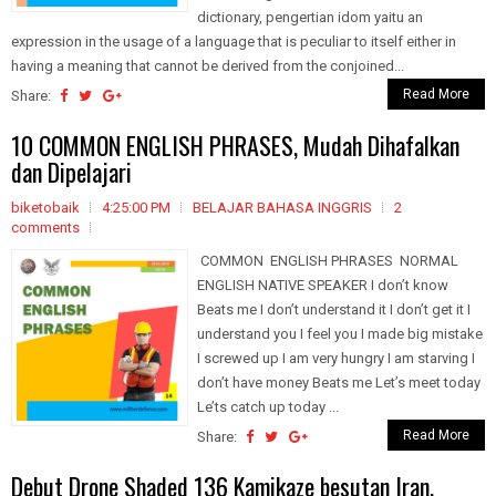
dictionary, pengertian idom yaitu an
expression in the usage of a language that is peculiar to itself either in
having a meaning that cannot be derived from the conjoined...
Read More
Share:
10 COMMON ENGLISH PHRASES, Mudah Dihafalkan
dan Dipelajari
biketobaik
4:25:00 PM
BELAJAR BAHASA INGGRIS
2
comments
COMMON ENGLISH PHRASES NORMAL
ENGLISH NATIVE SPEAKER I don’t know
Beats me I don’t understand it I don’t get it I
understand you I feel you I made big mistake
I screwed up I am very hungry I am starving I
don’t have money Beats me Let’s meet today
Le’ts catch up today ...
Read More
Share:
Debut Drone Shaded 136 Kamikaze besutan Iran,