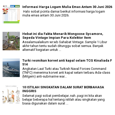
Informasi Harga Logam Mulia Emas Antam 30 Juni 2026
Halo sobat pcinta damai berikut informasi harga logam
mulia emas antam 30 Juni 2026.
Hebat ini dia Fakta Menarik Mongoose Sycamore,
Sepeda Vintage Impian Para Kolektor Item
Assalamualaikum wr.wb Sahabat Vintage. Sample 1 Libur
akhir tahun tentu sudah ditunggu sobat semua. Banyak
alternatif kegiatan untuk ...
Turki resmikan korvet anti kapal selam TCG Kinaliada F
514
Angkatan Laut Turki atau Turkish Naval Forces Command
(TNFC) menerima korvet anti kapal selam terbaru Ada-class
(Milgem) anti-submarine war...
10 ISTILAH SINGKATAN DALAM SURAT BERBAHASA
INGGRIS
Selamat pagi sobat pembelajar..nah..pagi ini kita akan
belajar beberapa hal tentang istilah atau singkatan yang
biasa digunakan dalam surat ...