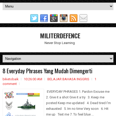
MILITERDEFENCE
Never Stop Learning
8 Everyday Phrases Yang Mudah Dimengerti
biketobaik
10:26:00 AM
BELAJAR BAHASA INGGRIS
1
comment
EVERYDAY PHRASES 1. Pardon Excuse me
2. Give it a shot Give it a try 3. Keep me
posted Keep me updated 4. Dead tired I’m
exhausted 5. Im no time Very soon 6. Hit
me up Text me 7. To feel blue ...