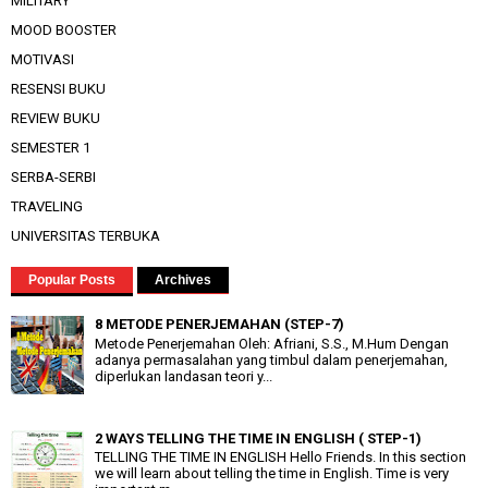
MILITARY
MOOD BOOSTER
MOTIVASI
RESENSI BUKU
REVIEW BUKU
SEMESTER 1
SERBA-SERBI
TRAVELING
UNIVERSITAS TERBUKA
Popular Posts
Archives
8 METODE PENERJEMAHAN (STEP-7)
Metode Penerjemahan Oleh: Afriani, S.S., M.Hum Dengan
adanya permasalahan yang timbul dalam penerjemahan,
diperlukan landasan teori y...
2 WAYS TELLING THE TIME IN ENGLISH ( STEP-1)
TELLING THE TIME IN ENGLISH Hello Friends. In this section
we will learn about telling the time in English. Time is very