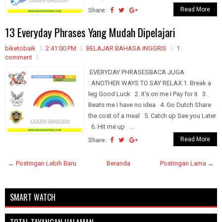
Read More
Share:
13 Everyday Phrases Yang Mudah Dipelajari
biketobaik
2:41:00 PM
BELAJAR BAHASA INGGRIS
1
comment
EVERYDAY PHRASESBACA JUGA
: ANOTHER WAYS TO SAY RELAX 1. Break a
leg Good Luck 2. It’s on me I Pay for it 3.
Beats me I have no idea 4. Go Dutch Share
the cost of a meal 5. Catch up See you Later
6. Hit me up ...
Read More
Share:
← Postingan Lebih Baru
Beranda
Postingan Lama →
SMART WATCH