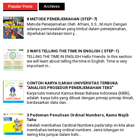
Popular Posts
Archives
8 METODE PENERJEMAHAN (STEP-7)
Metode Penerjemahan Oleh: Afriani, S.S., M.Hum Dengan
adanya permasalahan yang timbul dalam penerjemahan,
diperlukan landasan teori y...
2 WAYS TELLING THE TIME IN ENGLISH ( STEP-1)
TELLING THE TIME IN ENGLISH Hello Friends. In this section
we will learn about telling the time in English. Time is very
important m...
CONTOH KARYA ILMIAH UNIVERSITAS TERBUKA
"ANALISIS PROSEDUR PENERJEMAHAN TEKS"
Karya tulis menurut Kamus Besar Bahasa Indonesia (KBBI),
adalah karya tulis yang dibuat dengan prinsip-prinsip ilmiah,
berdasarkan data dan...
3 Pedoman Penulisan Ordinal Numbers, Kamu Wajib
Tahu
Setelah membahas Cardinal Numbers pada tahp ini kita akan
membahas tentang ordinal numbers. Jenis bilangan ini
sering kita jumpai dalam kehi...