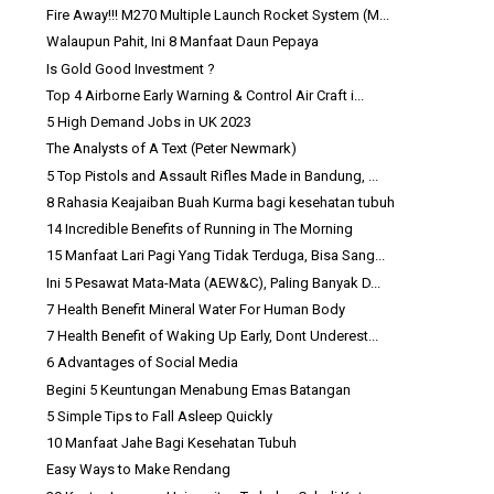
Fire Away!!! M270 Multiple Launch Rocket System (M...
Walaupun Pahit, Ini 8 Manfaat Daun Pepaya
Is Gold Good Investment ?
Top 4 Airborne Early Warning & Control Air Craft i...
5 High Demand Jobs in UK 2023
The Analysts of A Text (Peter Newmark)
5 Top Pistols and Assault Rifles Made in Bandung, ...
8 Rahasia Keajaiban Buah Kurma bagi kesehatan tubuh
14 Incredible Benefits of Running in The Morning
15 Manfaat Lari Pagi Yang Tidak Terduga, Bisa Sang...
Ini 5 Pesawat Mata-Mata (AEW&C), Paling Banyak D...
7 Health Benefit Mineral Water For Human Body
7 Health Benefit of Waking Up Early, Dont Underest...
6 Advantages of Social Media
Begini 5 Keuntungan Menabung Emas Batangan
5 Simple Tips to Fall Asleep Quickly
10 Manfaat Jahe Bagi Kesehatan Tubuh
Easy Ways to Make Rendang