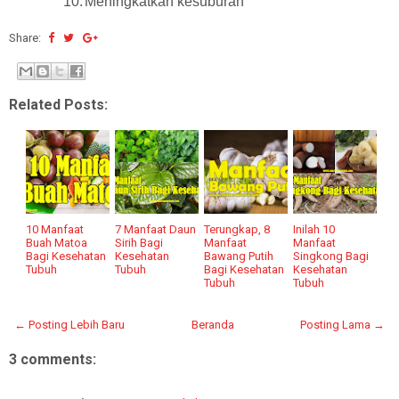
10.
Meningkatkan kesuburan
Share:
Related Posts:
10 Manfaat
7 Manfaat Daun
Terungkap, 8
Inilah 10
Buah Matoa
Sirih Bagi
Manfaat
Manfaat
Bagi Kesehatan
Kesehatan
Bawang Putih
Singkong Bagi
Tubuh
Tubuh
Bagi Kesehatan
Kesehatan
Tubuh
Tubuh
← Posting Lebih Baru
Beranda
Posting Lama →
3 comments: