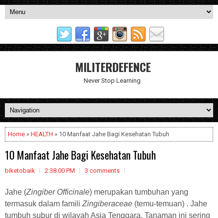
MILITERDEFENCE
Never Stop Learning
Home
»
HEALTH
» 10 Manfaat Jahe Bagi Kesehatan Tubuh
10 Manfaat Jahe Bagi Kesehatan Tubuh
biketobaik
2:38:00 PM
3 comments
Jahe (
Zingiber Officinale
) merupakan tumbuhan yang
termasuk dalam famili
Zingiberaceae
(temu-temuan) . Jahe
tumbuh subur di wilayah Asia Tenggara. Tanaman ini sering