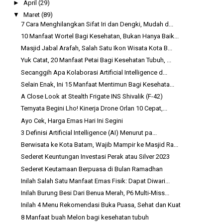
►
April
(29)
▼
Maret
(89)
7 Cara Menghilangkan Sifat Iri dan Dengki, Mudah d...
10 Manfaat Wortel Bagi Kesehatan, Bukan Hanya Baik...
Masjid Jabal Arafah, Salah Satu Ikon Wisata Kota B...
Yuk Catat, 20 Manfaat Petai Bagi Kesehatan Tubuh, ...
Secanggih Apa Kolaborasi Artificial Intelligence d...
Selain Enak, Ini 15 Manfaat Mentimun Bagi Kesehata...
A Close Look at Stealth Frigate INS Shivalik (F-42)
Ternyata Begini Lho! Kinerja Drone Orlan 10 Cepat,...
Ayo Cek, Harga Emas Hari Ini Segini
3 Definisi Artificial Intelligence (AI) Menurut pa...
Berwisata ke Kota Batam, Wajib Mampir ke Masjid Ra...
Sederet Keuntungan Investasi Perak atau Silver 2023
Sederet Keutamaan Berpuasa di Bulan Ramadhan
Inilah Salah Satu Manfaat Emas Fisik: Dapat Diwari...
Inilah Burung Besi Dari Benua Merah, P6 Multi-Miss...
Inilah 4 Menu Rekomendasi Buka Puasa, Sehat dan Kuat
8 Manfaat buah Melon bagi kesehatan tubuh