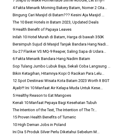
7 Steps to Make Homemade Slime Noodle, Let'sTry!!!
4 Fakta Menarik Morning Bakery Batam, Nomer 2 Cita...
Bingung Cari Masjid di Batam??? Kesini Aja Masjid ...
The 10 Best Hotels in Batam 2023, Updated Deals
9 Health Benefit of Papaya Leaves
Inilah 10 Hotel Murah di Batam, Harga di bawah 350K
Bersimpuh Sujud di Masjid Tanjak Bandara Hang Nadi...
Su-27 Flanker VS MQ-9 Reaper, Saling Sapa di Udara...
6 Fakta Menarik Bandara Hang Nadim Batam
Sop Tulang Jumbo Lubuk Baja, Sekali Coba Langsung ...
Bikin Ketagihan, Hitamnya Kopi O Racikan Para Lelu...
12 Spot Destinasi Wisata Kota Batam 2023 Worth It BGT
Ajaib!!! Ini 10 Manfaat Air Kelapa Muda Untuk Kese...
5 Healthy Reason to Eat Mangoes
Kenali 10 Manfaat Pepaya Bagi Kesehatan Tubuh
The Intention of the Text, The Intention of The Tr...
15 Proven Health Benefits of Tumeric
10 High Deman Jobs in Poland
Ini Dia 5 Produk Silver Perlu Diketahui Sebelum M...