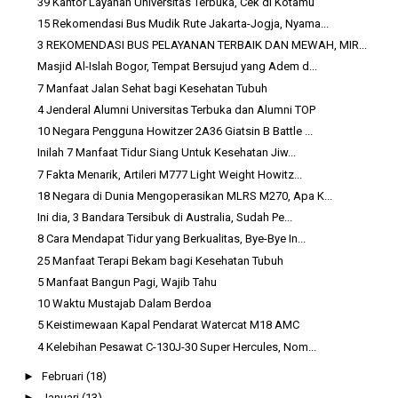
39 Kantor Layanan Universitas Terbuka, Cek di Kotamu
15 Rekomendasi Bus Mudik Rute Jakarta-Jogja, Nyama...
3 REKOMENDASI BUS PELAYANAN TERBAIK DAN MEWAH, MIR...
Masjid Al-Islah Bogor, Tempat Bersujud yang Adem d...
7 Manfaat Jalan Sehat bagi Kesehatan Tubuh
4 Jenderal Alumni Universitas Terbuka dan Alumni TOP
10 Negara Pengguna Howitzer 2A36 Giatsin B Battle ...
Inilah 7 Manfaat Tidur Siang Untuk Kesehatan Jiw...
7 Fakta Menarik, Artileri M777 Light Weight Howitz...
18 Negara di Dunia Mengoperasikan MLRS M270, Apa K...
Ini dia, 3 Bandara Tersibuk di Australia, Sudah Pe...
8 Cara Mendapat Tidur yang Berkualitas, Bye-Bye In...
25 Manfaat Terapi Bekam bagi Kesehatan Tubuh
5 Manfaat Bangun Pagi, Wajib Tahu
10 Waktu Mustajab Dalam Berdoa
5 Keistimewaan Kapal Pendarat Watercat M18 AMC
4 Kelebihan Pesawat C-130J-30 Super Hercules, Nom...
►
Februari
(18)
►
Januari
(13)