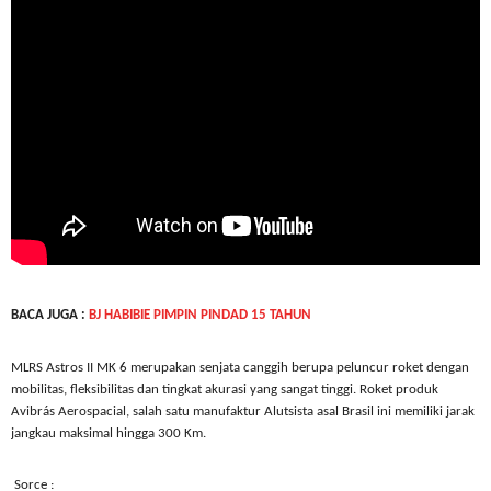
BACA JUGA :
BJ HABIBIE PIMPIN PINDAD 15 TAHUN
MLRS Astros II MK 6 merupakan senjata canggih berupa peluncur roket dengan
mobilitas, fleksibilitas dan tingkat akurasi yang sangat tinggi. Roket produk
Avibrás Aerospacial, salah satu manufaktur Alutsista asal Brasil ini memiliki jarak
jangkau maksimal hingga 300 Km.
Sorce :