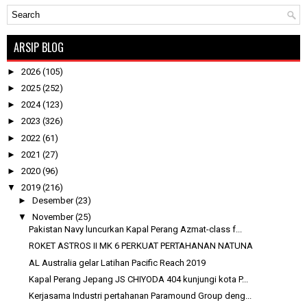
ARSIP BLOG
►
2026
(105)
►
2025
(252)
►
2024
(123)
►
2023
(326)
►
2022
(61)
►
2021
(27)
►
2020
(96)
▼
2019
(216)
►
Desember
(23)
▼
November
(25)
Pakistan Navy luncurkan Kapal Perang Azmat-class f...
ROKET ASTROS II MK 6 PERKUAT PERTAHANAN NATUNA
AL Australia gelar Latihan Pacific Reach 2019
Kapal Perang Jepang JS CHIYODA 404 kunjungi kota P...
Kerjasama Industri pertahanan Paramound Group deng...