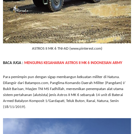
ASTROS II MK 6 TNI-AD
(www.pinterest.com)
BACA JUGA :
MENGUPAS KEGAHARAN ASTROS II MK 6 INDONESIAN ARMY
Para pemimpin pun dengan sigap membangun kekuatan militer di Natuna.
Dilangsir dari Batampos.com,
Panglima Komando Daerah Militer (Pangdam) I/
Bukit Barisan, Mayjen TNI MS Fadhillah, meresmikan penempatan alat utama
sistem pertahanan (alutsista) jenis Astros II MK 6 sebanyak 14 unit di Baterai
Armed Batalyon Komposit 1/Gardapati, Teluk Buton, Ranai, Natuna, Senin
(18/11/2019).