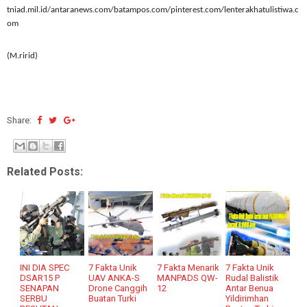
tniad.mil.id/antaranews.com/batampos.com/pinterest.com/lenterakhatulistiwa.c
om
(M.ririd)
Share:
Related Posts:
INI DIA SPEC
7 Fakta Unik
7 Fakta Menarik
7 Fakta Unik
DSAR15 P
UAV ANKA-S
MANPADS QW-
Rudal Balistik
SENAPAN
Drone Canggih
12
Antar Benua
SERBU
Buatan Turki
Yildirimhan