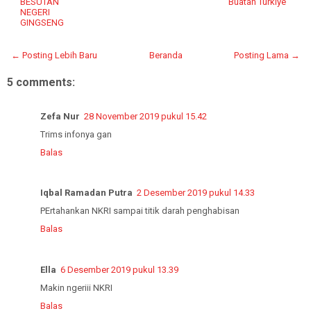
BESUTAN
Buatan Turkiye
NEGERI
GINGSENG
← Posting Lebih Baru
Beranda
Posting Lama →
5 comments:
Zefa Nur
28 November 2019 pukul 15.42
Trims infonya gan
Balas
Iqbal Ramadan Putra
2 Desember 2019 pukul 14.33
PErtahankan NKRI sampai titik darah penghabisan
Balas
Ella
6 Desember 2019 pukul 13.39
Makin ngeriii NKRI
Balas