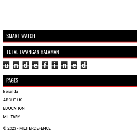
SMART WATCH
TOTAL TAYANGAN HALAMAN
u
n
d
e
f
i
n
e
d
PAGES
Beranda
ABOUT US
EDUCATION
MILITARY
© 2023 -
MILITERDEFENCE