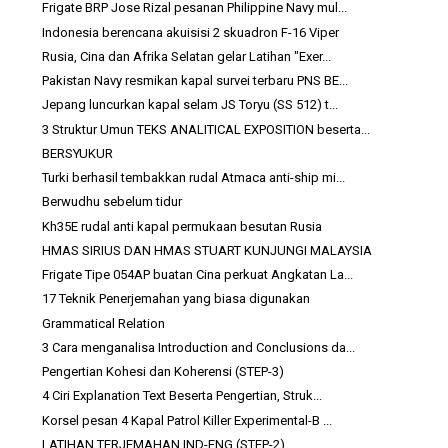
Frigate BRP Jose Rizal pesanan Philippine Navy mul...
Indonesia berencana akuisisi 2 skuadron F-16 Viper
Rusia, Cina dan Afrika Selatan gelar Latihan "Exer...
Pakistan Navy resmikan kapal survei terbaru PNS BE...
Jepang luncurkan kapal selam JS Toryu (SS 512) t...
3 Struktur Umun TEKS ANALITICAL EXPOSITION beserta...
BERSYUKUR
Turki berhasil tembakkan rudal Atmaca anti-ship mi...
Berwudhu sebelum tidur
Kh35E rudal anti kapal permukaan besutan Rusia
HMAS SIRIUS DAN HMAS STUART KUNJUNGI MALAYSIA
Frigate Tipe 054AP buatan Cina perkuat Angkatan La...
17 Teknik Penerjemahan yang biasa digunakan
Grammatical Relation
3 Cara menganalisa Introduction and Conclusions da...
Pengertian Kohesi dan Koherensi (STEP-3)
4 Ciri Explanation Text Beserta Pengertian, Struk...
Korsel pesan 4 Kapal Patrol Killer Experimental-B ...
LATIHAN TERJEMAHAN IND-ENG (STEP-2)