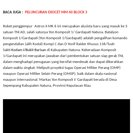
BACA JUGA :
PELUNCURAN EXOCET MM 40 BLOCK 3
Roket penggempur
Astros II MK 6 ini merupakan alusista baru yang masuk ke 3
satuan TNI AD, salah satunya Yon Komposit 1/ Gardapati Natuna.
Batalyon
Komposit 1/Gardapati
(Yon Komposit 1/Gardapati) adalah pengalihan komando
pengendalian (alih Kodal) Kompi C dan D Yonif Raider Khusus 136/Tuah
Sakti
Kodam I/Bukit Barisan
di Kabupaten Natuna. Keberadaan Komposit
1/Gardapati ini merupakan jawaban dari pembentukan satuan siap gerak TNI,
dalam menghadapi penugasan yang bersifat mendesak dan dapat dikerahkan
dalam waktu singkat. Meliputi proyeksi tugas Operasi Militer Perang (OMP)
maupun Operasi Militer Selain Perang (OMSP), baik dalam skala nasional
maupun internasional. Markas Yon Komposit I/ Gardapati berada di Desa
Sepempang Kabupaten Natuna, Provinsi Kepulauan Riau