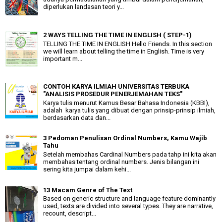
diperlukan landasan teori y...
2 WAYS TELLING THE TIME IN ENGLISH ( STEP-1)
TELLING THE TIME IN ENGLISH Hello Friends. In this section
we will learn about telling the time in English. Time is very
important m...
CONTOH KARYA ILMIAH UNIVERSITAS TERBUKA
"ANALISIS PROSEDUR PENERJEMAHAN TEKS"
Karya tulis menurut Kamus Besar Bahasa Indonesia (KBBI),
adalah karya tulis yang dibuat dengan prinsip-prinsip ilmiah,
berdasarkan data dan...
3 Pedoman Penulisan Ordinal Numbers, Kamu Wajib
Tahu
Setelah membahas Cardinal Numbers pada tahp ini kita akan
membahas tentang ordinal numbers. Jenis bilangan ini
sering kita jumpai dalam kehi...
13 Macam Genre of The Text
Based on generic structure and language feature dominantly
used, texts are divided into several types. They are narrative,
recount, descript...