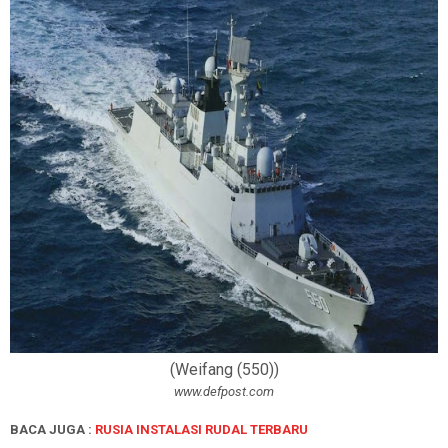
(Weifang (550))
www.defpost.com
BACA JUGA :
RUSIA INSTALASI RUDAL TERBARU