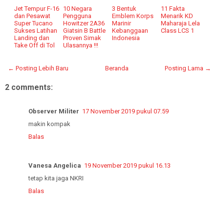
Jet Tempur F-16
10 Negara
3 Bentuk
11 Fakta
dan Pesawat
Pengguna
Emblem Korps
Menarik KD
Super Tucano
Howitzer 2A36
Marinir
Maharaja Lela
Sukses Latihan
Giatsin B Battle
Kebanggaan
Class LCS 1
Landing dan
Proven Simak
Indonesia
Take Off di Tol
Ulasannya !!!
← Posting Lebih Baru
Beranda
Posting Lama →
2 comments:
Observer Militer
17 November 2019 pukul 07.59
makin kompak
Balas
Vanesa Angelica
19 November 2019 pukul 16.13
tetap kita jaga NKRI
Balas