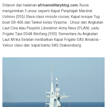
Dilansir dari halaman
africanmilitaryblog.com
,
Rusia
mengirimkan 3
unsur seperti Kapal Penjelajah Marshal
Ustinov (055
) Slava class missile cruiser,
Kapal resque Tug
boat SB-406 dan
Tanker
kelas V
yazma
. Unsur dari Angkatan
Laut Cina atau
People’s Liberation Army Navy
(PLAN) yaitu
Frigate Tipe 054A Weifang (550). Sementara itu Angkatan
Laut Afrika Selatan melibatkan Kapal Frigate SAS Amatola -
Valour class
dan
kapal bantu SAS Drakensberg.