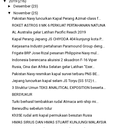
▼
2019
(216)
►
Desember
(23)
▼
November
(25)
Pakistan Navy luncurkan Kapal Perang Azmat-class f...
ROKET ASTROS II MK 6 PERKUAT PERTAHANAN NATUNA
AL Australia gelar Latihan Pacific Reach 2019
Kapal Perang Jepang JS CHIYODA 404 kunjungi kota P...
Kerjasama Industri pertahanan Paramound Group deng...
Frigate BRP Jose Rizal pesanan Philippine Navy mul...
Indonesia berencana akuisisi 2 skuadron F-16 Viper
Rusia, Cina dan Afrika Selatan gelar Latihan "Exer...
Pakistan Navy resmikan kapal survei terbaru PNS BE...
Jepang luncurkan kapal selam JS Toryu (SS 512) t...
3 Struktur Umun TEKS ANALITICAL EXPOSITION beserta...
BERSYUKUR
Turki berhasil tembakkan rudal Atmaca anti-ship mi...
Berwudhu sebelum tidur
Kh35E rudal anti kapal permukaan besutan Rusia
HMAS SIRIUS DAN HMAS STUART KUNJUNGI MALAYSIA