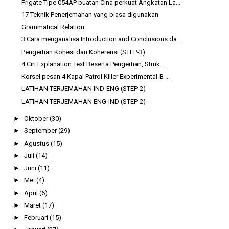
Frigate Tipe 054AP buatan Cina perkuat Angkatan La...
17 Teknik Penerjemahan yang biasa digunakan
Grammatical Relation
3 Cara menganalisa Introduction and Conclusions da...
Pengertian Kohesi dan Koherensi (STEP-3)
4 Ciri Explanation Text Beserta Pengertian, Struk...
Korsel pesan 4 Kapal Patrol Killer Experimental-B ...
LATIHAN TERJEMAHAN IND-ENG (STEP-2)
LATIHAN TERJEMAHAN ENG-IND (STEP-2)
►
Oktober
(30)
►
September
(29)
►
Agustus
(15)
►
Juli
(14)
►
Juni
(11)
►
Mei
(4)
►
April
(6)
►
Maret
(17)
►
Februari
(15)