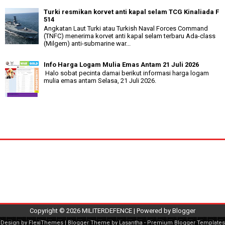
Turki resmikan korvet anti kapal selam TCG Kinaliada F
514
Angkatan Laut Turki atau Turkish Naval Forces Command
(TNFC) menerima korvet anti kapal selam terbaru Ada-class
(Milgem) anti-submarine war...
Info Harga Logam Mulia Emas Antam 21 Juli 2026
Halo sobat pecinta damai berikut informasi harga logam
mulia emas antam Selasa, 21 Juli 2026.
Copyright ©
2026
MILITERDEFENCE
| Powered by
Blogger
Design by
FlexiThemes
| Blogger Theme by
Lasantha
-
Premium Blogger Templates