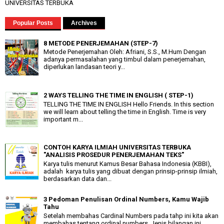
UNIVERSITAS TERBUKA
Popular Posts
Archives
8 METODE PENERJEMAHAN (STEP-7)
Metode Penerjemahan Oleh: Afriani, S.S., M.Hum Dengan
adanya permasalahan yang timbul dalam penerjemahan,
diperlukan landasan teori y...
2 WAYS TELLING THE TIME IN ENGLISH ( STEP-1)
TELLING THE TIME IN ENGLISH Hello Friends. In this section
we will learn about telling the time in English. Time is very
important m...
CONTOH KARYA ILMIAH UNIVERSITAS TERBUKA
"ANALISIS PROSEDUR PENERJEMAHAN TEKS"
Karya tulis menurut Kamus Besar Bahasa Indonesia (KBBI),
adalah karya tulis yang dibuat dengan prinsip-prinsip ilmiah,
berdasarkan data dan...
3 Pedoman Penulisan Ordinal Numbers, Kamu Wajib
Tahu
Setelah membahas Cardinal Numbers pada tahp ini kita akan
membahas tentang ordinal numbers. Jenis bilangan ini