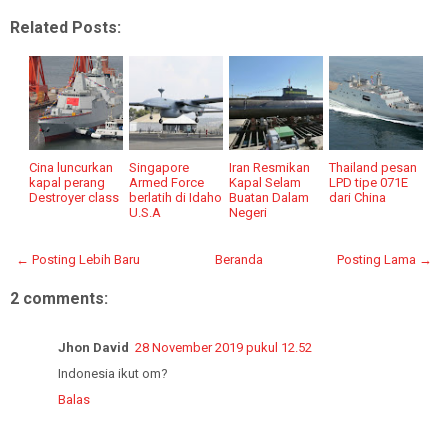
Related Posts:
Cina luncurkan
Singapore
Iran Resmikan
Thailand pesan
kapal perang
Armed Force
Kapal Selam
LPD tipe 071E
Destroyer class
berlatih di Idaho
Buatan Dalam
dari China
U.S.A
Negeri
← Posting Lebih Baru
Beranda
Posting Lama →
2 comments:
Jhon David
28 November 2019 pukul 12.52
Indonesia ikut om?
Balas