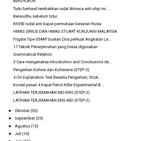
BERSYUKUR
Turki berhasil tembakkan rudal Atmaca anti-ship mi...
Berwudhu sebelum tidur
Kh35E rudal anti kapal permukaan besutan Rusia
HMAS SIRIUS DAN HMAS STUART KUNJUNGI MALAYSIA
Frigate Tipe 054AP buatan Cina perkuat Angkatan La...
17 Teknik Penerjemahan yang biasa digunakan
Grammatical Relation
3 Cara menganalisa Introduction and Conclusions da...
Pengertian Kohesi dan Koherensi (STEP-3)
4 Ciri Explanation Text Beserta Pengertian, Struk...
Korsel pesan 4 Kapal Patrol Killer Experimental-B ...
LATIHAN TERJEMAHAN IND-ENG (STEP-2)
LATIHAN TERJEMAHAN ENG-IND (STEP-2)
►
Oktober
(30)
►
September
(29)
►
Agustus
(15)
►
Juli
(14)