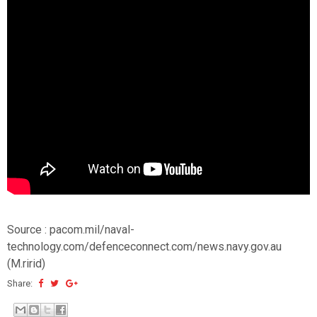
Source : pacom.mil/naval-
technology.com/defenceconnect.com/news.navy.gov.au
(M.ririd)
Share: