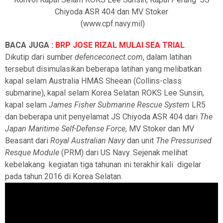
Chiyoda ASR 404 dan MV Stoker
(www.cpf.navy.mil)
BACA JUGA :
BRP JOSE RIZAL MULAI SEA TRIAL
Dikutip dari sumber
defenceconect.com
, dalam latihan
tersebut disimulasikan beberapa latihan yang melibatkan
kapal selam Australia HMAS Sheean (Collins-class
submarine), kapal selam Korea Selatan ROKS Lee Sunsin,
kapal selam
James Fisher Submarine Rescue System
LR5
dan beberapa unit penyelamat JS Chiyoda ASR 404 dari
The
Japan Maritime Self-Defense Force
, MV Stoker dan MV
Beasant dari
Royal Australian Navy
dan unit
The Pressurised
Resque Module
(PRM) dari US Navy. Sejenak melihat
kebelakang
kegiatan tiga tahunan ini terakhir kali
digelar
pada tahun 2016 di Korea Selatan.