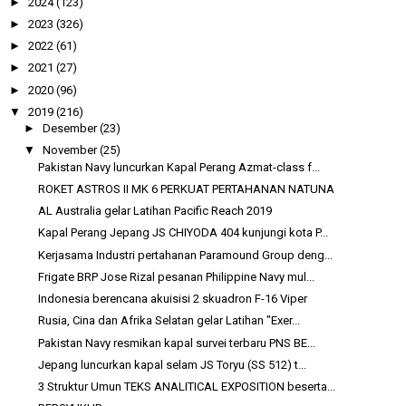
►
2024
(123)
►
2023
(326)
►
2022
(61)
►
2021
(27)
►
2020
(96)
▼
2019
(216)
►
Desember
(23)
▼
November
(25)
Pakistan Navy luncurkan Kapal Perang Azmat-class f...
ROKET ASTROS II MK 6 PERKUAT PERTAHANAN NATUNA
AL Australia gelar Latihan Pacific Reach 2019
Kapal Perang Jepang JS CHIYODA 404 kunjungi kota P...
Kerjasama Industri pertahanan Paramound Group deng...
Frigate BRP Jose Rizal pesanan Philippine Navy mul...
Indonesia berencana akuisisi 2 skuadron F-16 Viper
Rusia, Cina dan Afrika Selatan gelar Latihan "Exer...
Pakistan Navy resmikan kapal survei terbaru PNS BE...
Jepang luncurkan kapal selam JS Toryu (SS 512) t...
3 Struktur Umun TEKS ANALITICAL EXPOSITION beserta...