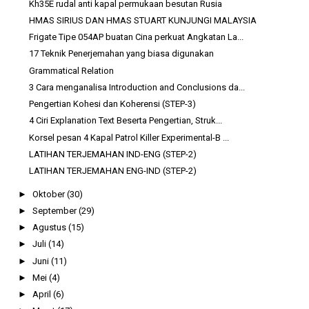
Kh35E rudal anti kapal permukaan besutan Rusia
HMAS SIRIUS DAN HMAS STUART KUNJUNGI MALAYSIA
Frigate Tipe 054AP buatan Cina perkuat Angkatan La...
17 Teknik Penerjemahan yang biasa digunakan
Grammatical Relation
3 Cara menganalisa Introduction and Conclusions da...
Pengertian Kohesi dan Koherensi (STEP-3)
4 Ciri Explanation Text Beserta Pengertian, Struk...
Korsel pesan 4 Kapal Patrol Killer Experimental-B ...
LATIHAN TERJEMAHAN IND-ENG (STEP-2)
LATIHAN TERJEMAHAN ENG-IND (STEP-2)
►
Oktober
(30)
►
September
(29)
►
Agustus
(15)
►
Juli
(14)
►
Juni
(11)
►
Mei
(4)
►
April
(6)