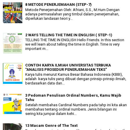
8 METODE PENERJEMAHAN (STEP-7)
Metode Penerjemahan Oleh: Afriani, S.S., M.Hum Dengan
adanya permasalahan yang timbul dalam penerjemahan,
diperlukan landasan teori y...
2 WAYS TELLING THE TIME IN ENGLISH ( STEP-1)
TELLING THE TIME IN ENGLISH Hello Friends. In this section
we will learn about telling the time in English. Time is very
important m...
CONTOH KARYA ILMIAH UNIVERSITAS TERBUKA
"ANALISIS PROSEDUR PENERJEMAHAN TEKS"
Karya tulis menurut Kamus Besar Bahasa Indonesia (KBBI),
adalah karya tulis yang dibuat dengan prinsip-prinsip ilmiah,
berdasarkan data dan...
3 Pedoman Penulisan Ordinal Numbers, Kamu Wajib
Tahu
Setelah membahas Cardinal Numbers pada tahp ini kita akan
membahas tentang ordinal numbers. Jenis bilangan ini
sering kita jumpai dalam kehi...
13 Macam Genre of The Text