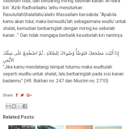
Sebelum tidur, dan berbaring miring sebelah kanan. Al-Bara’
bin `Azib Radhiallaahu ‘anhu menuturkan :
RasulullahShalallahu’alaihi Wassallam bersabda: “Apabila
kamu akan tidur, maka berwudlu’lah sebagaimana wudlu’ untuk
shalat, kemudian berbaringlah dengan miring ke sebelah
kanan…” Dan tidak mengapa berbalik kesebelah kiri nantinya.
إِذَا أَتَيْتَ مَضْجَعَكَ فَتَوَضَّأْ وُضُوءَكَ لِلصَّلاَةِ ، ثُمَّ اضْطَجِعْ عَلَى شِقِّكَ
الأَيْمَنِ
“Jika kamu mendatangi tempat tidurmu maka wudhulah
seperti wudhu untuk shalat, lalu berbaringlah pada sisi kanan
badanmu” (HR. Bukhari no. 247 dan Muslim no. 2710)
Share:
Related Posts: