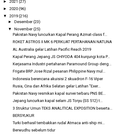
►
2021
(27)
►
2020
(96)
▼
2019
(216)
►
Desember
(23)
▼
November
(25)
Pakistan Navy luncurkan Kapal Perang Azmat-class f...
ROKET ASTROS II MK 6 PERKUAT PERTAHANAN NATUNA
AL Australia gelar Latihan Pacific Reach 2019
Kapal Perang Jepang JS CHIYODA 404 kunjungi kota P...
Kerjasama Industri pertahanan Paramound Group deng...
Frigate BRP Jose Rizal pesanan Philippine Navy mul...
Indonesia berencana akuisisi 2 skuadron F-16 Viper
Rusia, Cina dan Afrika Selatan gelar Latihan "Exer...
Pakistan Navy resmikan kapal survei terbaru PNS BE...
Jepang luncurkan kapal selam JS Toryu (SS 512) t...
3 Struktur Umun TEKS ANALITICAL EXPOSITION beserta...
BERSYUKUR
Turki berhasil tembakkan rudal Atmaca anti-ship mi...
Berwudhu sebelum tidur