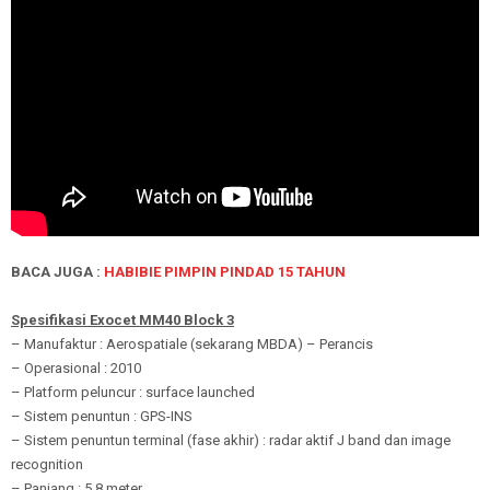
BACA JUGA :
HABIBIE PIMPIN PINDAD 15 TAHUN
Spesifikasi Exocet MM40 Block 3
– Manufaktur : Aerospatiale (sekarang MBDA) – Perancis
– Operasional : 2010
– Platform peluncur : surface launched
– Sistem penuntun : GPS-INS
– Sistem penuntun terminal (fase akhir) : radar aktif J band dan image
recognition
– Panjang : 5,8 meter