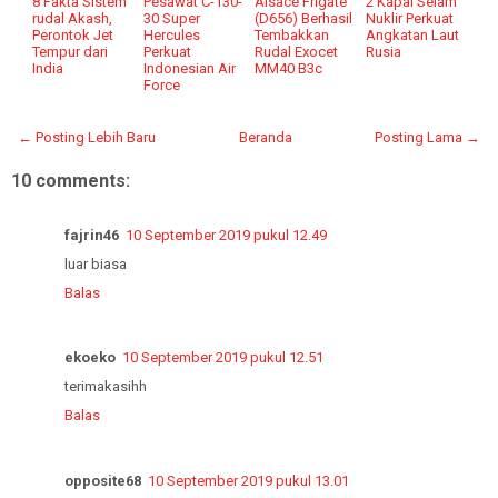
8 Fakta Sistem
Pesawat C-130-
Alsace Frigate
2 Kapal Selam
rudal Akash,
30 Super
(D656) Berhasil
Nuklir Perkuat
Perontok Jet
Hercules
Tembakkan
Angkatan Laut
Tempur dari
Perkuat
Rudal Exocet
Rusia
India
Indonesian Air
MM40 B3c
Force
← Posting Lebih Baru
Beranda
Posting Lama →
10 comments:
fajrin46
10 September 2019 pukul 12.49
luar biasa
Balas
ekoeko
10 September 2019 pukul 12.51
terimakasihh
Balas
opposite68
10 September 2019 pukul 13.01