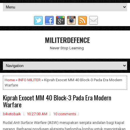
MILITERDEFENCE
Never Stop Learning
Home
»
INFO MILITER
» Kiprah Exocet MM 40 Block-3 Pada Era Modern
Warfare
Kiprah Exocet MM 40 Block-3 Pada Era Modern
Warfare
biketobaik
10:27:00 AM
10 comments
Rudal
Anti Surface Warfare
(ASW) merupakan senjata andalan bagi kapal
perang. Berbagai produsen alutsista berlomba-lomba untuk menciptakan