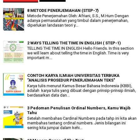
8 METODE PENERJEMAHAN (STEP-7)
Metode Penerjemahan Oleh: Afriani, S.S., M.Hum Dengan
adanya permasalahan yang timbul dalam penerjemahan,
diperlukan landasan teori y...
2 WAYS TELLING THE TIME IN ENGLISH ( STEP-1)
TELLING THE TIME IN ENGLISH Hello Friends. In this section
we will learn about telling the time in English. Time is very
important m...
CONTOH KARYA ILMIAH UNIVERSITAS TERBUKA
"ANALISIS PROSEDUR PENERJEMAHAN TEKS"
Karya tulis menurut Kamus Besar Bahasa Indonesia (KBBI),
adalah karya tulis yang dibuat dengan prinsip-prinsip ilmiah,
berdasarkan data dan...
3 Pedoman Penulisan Ordinal Numbers, Kamu Wajib
Tahu
Setelah membahas Cardinal Numbers pada tahp ini kita akan
membahas tentang ordinal numbers. Jenis bilangan ini
sering kita jumpai dalam kehi...