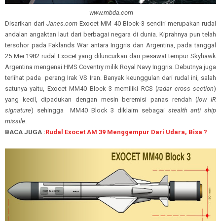
www.mbda.com
Disarikan dari
Janes.com
Exocet MM 40 Block-3 sendiri merupakan rudal
andalan angaktan laut dari berbagai negara di dunia. Kiprahnya pun telah
tersohor pada Faklands War antara Inggris dan Argentina, pada tanggal
25 Mei 1982 rudal Exocet yang diluncurkan dari pesawat tempur Skyhawk
Argentina mengenai HMS Coventry milik Royal Navy Inggris. Debutnya juga
terlihat pada perang Irak VS Iran. Banyak keunggulan dari rudal ini, salah
satunya yaitu, Exocet MM40 Block 3 memiliki RCS (
radar cross section
)
yang kecil, dipadukan dengan mesin beremisi panas rendah (
low IR
signature
) sehingga MM40 Block 3 diklaim sebagai
stealth anti ship
missile
.
BACA JUGA :
Rudal Exocet AM 39 Menggempur Dari Udara, Bisa ?