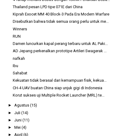
Thailand pesan LPD tipe 071E dari China
Kiprah Exocet MM 40 Block-3 Pada Era Modern Warfare
Disebutkan bahwa tidak semua orang perlu untuk me...
Winners
RUN
Damen luncurkan kapal perang terbaru untuk AL Paki...
AD Jepang perkenalkan prototipe Artileri Swagerak ...
nafkah
Ibu
Sahabat
Kekuatan tidak berasal dari kemampuan fisik, kekua...
CH-4 UAV buatan China siap unjuk gigi di Indonesia
Korut sukses uji Multiple Rocket Launcher (MRL) te...
►
Agustus
(15)
►
Juli
(14)
►
Juni
(11)
►
Mei
(4)
►
April
(6)