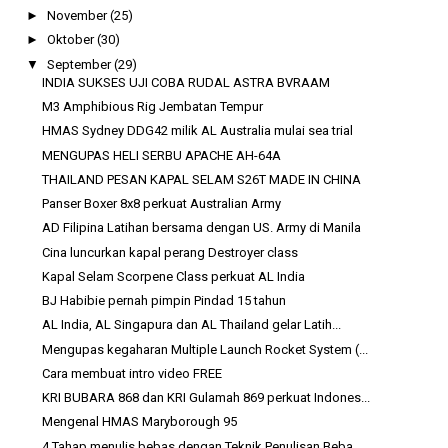
►
November
(25)
►
Oktober
(30)
▼
September
(29)
INDIA SUKSES UJI COBA RUDAL ASTRA BVRAAM
M3 Amphibious Rig Jembatan Tempur
HMAS Sydney DDG42 milik AL Australia mulai sea trial
MENGUPAS HELI SERBU APACHE AH-64A
THAILAND PESAN KAPAL SELAM S26T MADE IN CHINA
Panser Boxer 8x8 perkuat Australian Army
AD Filipina Latihan bersama dengan US. Army di Manila
Cina luncurkan kapal perang Destroyer class
Kapal Selam Scorpene Class perkuat AL India
BJ Habibie pernah pimpin Pindad 15 tahun
AL India, AL Singapura dan AL Thailand gelar Latih...
Mengupas kegaharan Multiple Launch Rocket System (...
Cara membuat intro video FREE
KRI BUBARA 868 dan KRI Gulamah 869 perkuat Indones...
Mengenal HMAS Maryborough 95
4 Tahap menulis bebas dengan Teknik Penulisan Beba...