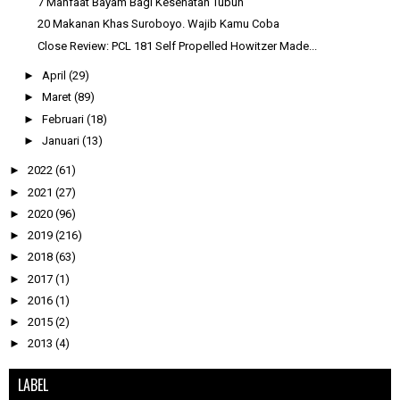
7 Manfaat Bayam Bagi Kesehatan Tubuh
20 Makanan Khas Suroboyo. Wajib Kamu Coba
Close Review: PCL 181 Self Propelled Howitzer Made...
►
April
(29)
►
Maret
(89)
►
Februari
(18)
►
Januari
(13)
►
2022
(61)
►
2021
(27)
►
2020
(96)
►
2019
(216)
►
2018
(63)
►
2017
(1)
►
2016
(1)
►
2015
(2)
►
2013
(4)
LABEL