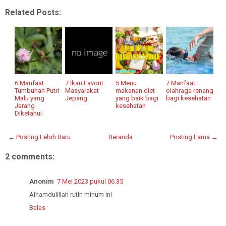
Related Posts:
6 Manfaat
7 Ikan Favorit
5 Menu
7 Manfaat
Tumbuhan Putri
Masyarakat
makanan diet
olahraga renang
Malu yang
Jepang
yang baik bagi
bagi kesehatan
Jarang
kesehatan
Diketahui
← Posting Lebih Baru
Beranda
Posting Lama →
2 comments:
Anonim
7 Mei 2023 pukul 06.35
Alhamdulillah rutin minum ini
Balas