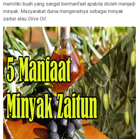
memiliki buah yang sangat bermanfaat apabila dioleh menjadi
minyak. Masyarakat dunia mengenalnya sebagai minyak
zaitun atau
Olive Oil
.