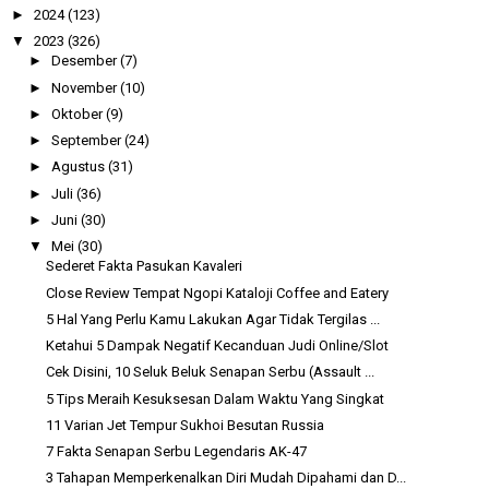
►
2024
(123)
▼
2023
(326)
►
Desember
(7)
►
November
(10)
►
Oktober
(9)
►
September
(24)
►
Agustus
(31)
►
Juli
(36)
►
Juni
(30)
▼
Mei
(30)
Sederet Fakta Pasukan Kavaleri
Close Review Tempat Ngopi Kataloji Coffee and Eatery
5 Hal Yang Perlu Kamu Lakukan Agar Tidak Tergilas ...
Ketahui 5 Dampak Negatif Kecanduan Judi Online/Slot
Cek Disini, 10 Seluk Beluk Senapan Serbu (Assault ...
5 Tips Meraih Kesuksesan Dalam Waktu Yang Singkat
11 Varian Jet Tempur Sukhoi Besutan Russia
7 Fakta Senapan Serbu Legendaris AK-47
3 Tahapan Memperkenalkan Diri Mudah Dipahami dan D...