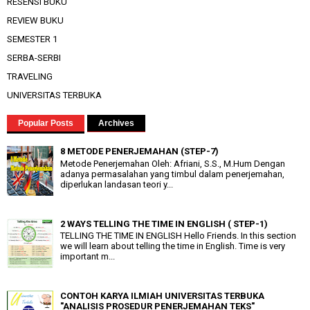
RESENSI BUKU
REVIEW BUKU
SEMESTER 1
SERBA-SERBI
TRAVELING
UNIVERSITAS TERBUKA
Popular Posts
Archives
8 METODE PENERJEMAHAN (STEP-7)
Metode Penerjemahan Oleh: Afriani, S.S., M.Hum Dengan
adanya permasalahan yang timbul dalam penerjemahan,
diperlukan landasan teori y...
2 WAYS TELLING THE TIME IN ENGLISH ( STEP-1)
TELLING THE TIME IN ENGLISH Hello Friends. In this section
we will learn about telling the time in English. Time is very
important m...
CONTOH KARYA ILMIAH UNIVERSITAS TERBUKA
"ANALISIS PROSEDUR PENERJEMAHAN TEKS"