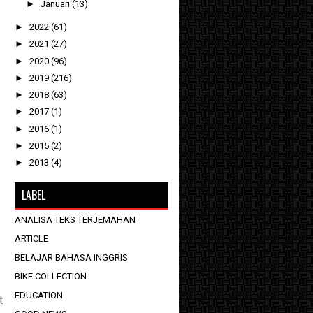
►
Januari
(13)
►
2022
(61)
►
2021
(27)
►
2020
(96)
►
2019
(216)
►
2018
(63)
►
2017
(1)
►
2016
(1)
►
2015
(2)
►
2013
(4)
LABEL
ANALISA TEKS TERJEMAHAN
ARTICLE
BELAJAR BAHASA INGGRIS
BIKE COLLECTION
EDUCATION
t