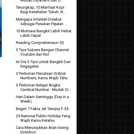
Mudah Dipahami dan D...
Terungkap, 10 Manfaat Kopi
Bagi Kesehatan Tubuh, N...
Mengapa Infanteri Disebut
Sebagai Pasukan Pejalan ...
10 Motivasi Bangkit Lebih Hebat
Lebih Cepat
Reading Comprehension 55
5 Tips Sukses Bangun Channel
Youtube dari Nol
Ini Dia 5 Tips Untuk Bangkit Dari
Kegagalan
3 Pedoman Penulisan Ordinal
Numbers, Kamu Wajib Tahu
3 Pedoman Belajar Angka
Cardinal Number - Mudah Di...
Hari Dalam Seminggu (Day in a
Week)
Begini 7 Fakta Jet Tempur F-35
25 National Public Holiday Yang
Wajib Kamu Ketahui
Cara Menunjukkan Arah-Giving
Direction