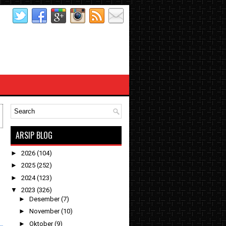
ARSIP BLOG
►
2026
(104)
►
2025
(252)
►
2024
(123)
▼
2023
(326)
►
Desember
(7)
►
November
(10)
►
Oktober
(9)