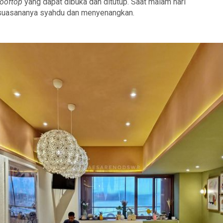
rooftop
yang dapat dibuka dan ditutup. Saat malam hari
suasananya syahdu dan menyenangkan.