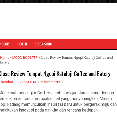
INGGRIS
HEALTH
SERBA-SERBI
Home
»
MOOD BOOSTER
» Close Review Tempat Ngopi Kataloji Coffee and
Eatery
Close Review Tempat Ngopi Kataloji Coffee and Eatery
biketobaik
2:39:00 PM
6 comments
Menikmati secangkir Coffee sambil belajar atau sharing dengan
teman-teman tentu merupakan hal yang menyenangkan. Minum
kopi kadang memunculkan inspirasi baru untuk bergerak maju dan
melakukan innovasi pada diri kita dan rencana kedepan.