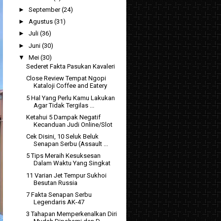
►
September
(24)
►
Agustus
(31)
►
Juli
(36)
►
Juni
(30)
▼
Mei
(30)
Sederet Fakta Pasukan Kavaleri
Close Review Tempat Ngopi
Kataloji Coffee and Eatery
5 Hal Yang Perlu Kamu Lakukan
Agar Tidak Tergilas ...
Ketahui 5 Dampak Negatif
Kecanduan Judi Online/Slot
Cek Disini, 10 Seluk Beluk
Senapan Serbu (Assault ...
5 Tips Meraih Kesuksesan
Dalam Waktu Yang Singkat
11 Varian Jet Tempur Sukhoi
Besutan Russia
7 Fakta Senapan Serbu
Legendaris AK-47
3 Tahapan Memperkenalkan Diri