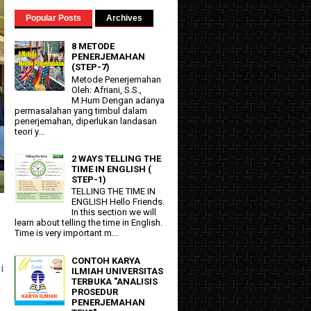
Popular Posts
Archives
8 METODE
PENERJEMAHAN
(STEP-7)
Metode Penerjemahan
Oleh: Afriani, S.S.,
M.Hum Dengan adanya
permasalahan yang timbul dalam
penerjemahan, diperlukan landasan
teori y...
2 WAYS TELLING THE
TIME IN ENGLISH (
STEP-1)
TELLING THE TIME IN
ENGLISH Hello Friends.
In this section we will
learn about telling the time in English.
Time is very important m...
CONTOH KARYA
i
ILMIAH UNIVERSITAS
TERBUKA "ANALISIS
PROSEDUR
PENERJEMAHAN