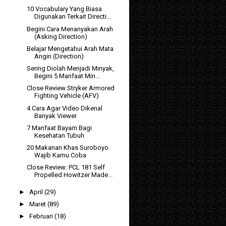
10 Vocabulary Yang Biasa
Digunakan Terkait Directi...
Begini Cara Menanyakan Arah
(Asking Direction)
Belajar Mengetahui Arah Mata
Angin (Direction)
Sering Diolah Menjadi Minyak,
Begini 5 Manfaat Min...
Close Review Stryker Armored
Fighting Vehicle (AFV)
4 Cara Agar Video Dikenal
Banyak Viewer
7 Manfaat Bayam Bagi
Kesehatan Tubuh
20 Makanan Khas Suroboyo.
Wajib Kamu Coba
Close Review: PCL 181 Self
Propelled Howitzer Made...
►
April
(29)
►
Maret
(89)
►
Februari
(18)