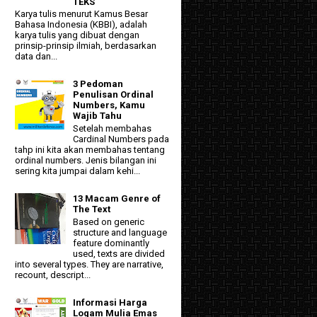
TEKS"
Karya tulis menurut Kamus Besar
Bahasa Indonesia (KBBI), adalah
karya tulis yang dibuat dengan
prinsip-prinsip ilmiah, berdasarkan
data dan...
3 Pedoman
Penulisan Ordinal
Numbers, Kamu
Wajib Tahu
Setelah membahas
Cardinal Numbers pada
tahp ini kita akan membahas tentang
ordinal numbers. Jenis bilangan ini
sering kita jumpai dalam kehi...
13 Macam Genre of
The Text
Based on generic
structure and language
feature dominantly
used, texts are divided
into several types. They are narrative,
recount, descript...
Informasi Harga
Logam Mulia Emas