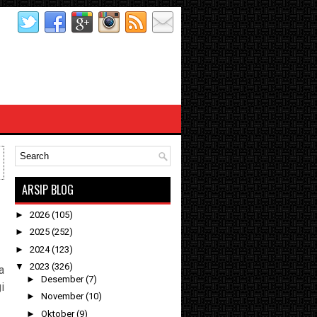
ARSIP BLOG
►
2026
(105)
►
2025
(252)
►
2024
(123)
▼
2023
(326)
a
►
Desember
(7)
i
►
November
(10)
►
Oktober
(9)