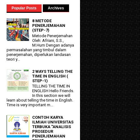
Popular Posts
Archives
8 METODE
PENERJEMAHAN
(STEP-7)
Metode Penerjemahan
Oleh: Afriani, S.S.,
M.Hum Dengan adanya
permasalahan yang timbul dalam
penerjemahan, diperlukan landasan
teori y...
2 WAYS TELLING THE
TIME IN ENGLISH (
STEP-1)
TELLING THE TIME IN
ENGLISH Hello Friends.
In this section we will
learn about telling the time in English.
Time is very important m...
CONTOH KARYA
ILMIAH UNIVERSITAS
TERBUKA "ANALISIS
PROSEDUR
PENERJEMAHAN