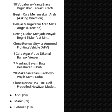
10 Vocabulary Yang Biasa
Digunakan Terkait Directi...
Begini Cara Menanyakan Arah
(Asking Direction)
Belajar Mengetahui Arah Mata
Angin (Direction)
Sering Diolah Menjadi Minyak,
Begini 5 Manfaat Min...
Close Review Stryker Armored
Fighting Vehicle (AFV)
4 Cara Agar Video Dikenal
Banyak Viewer
7 Manfaat Bayam Bagi
Kesehatan Tubuh
20 Makanan Khas Suroboyo.
Wajib Kamu Coba
Close Review: PCL 181 Self
Propelled Howitzer Made...
►
April
(29)
►
Maret
(89)
►
Februari
(18)