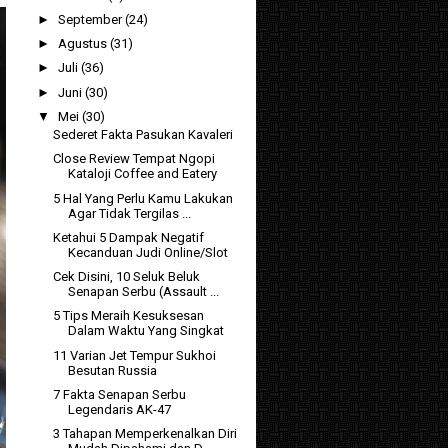
►
September
(24)
►
Agustus
(31)
►
Juli
(36)
►
Juni
(30)
▼
Mei
(30)
Sederet Fakta Pasukan Kavaleri
Close Review Tempat Ngopi
Kataloji Coffee and Eatery
5 Hal Yang Perlu Kamu Lakukan
Agar Tidak Tergilas ...
Ketahui 5 Dampak Negatif
Kecanduan Judi Online/Slot
Cek Disini, 10 Seluk Beluk
Senapan Serbu (Assault ...
5 Tips Meraih Kesuksesan
Dalam Waktu Yang Singkat
11 Varian Jet Tempur Sukhoi
Besutan Russia
7 Fakta Senapan Serbu
Legendaris AK-47
3 Tahapan Memperkenalkan Diri