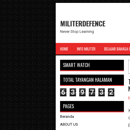
MILITERDEFENCE
Never Stop Learning
HOME
INFO MILITER
BELAJAR BAHASA 
SMART WATCH
TOTAL TAYANGAN HALAMAN
6
3
9
7
3
2
PAGES
Beranda
ABOUT US