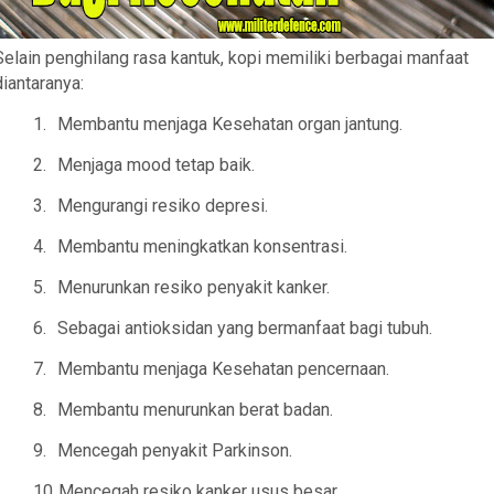
Selain penghilang rasa kantuk, kopi memiliki berbagai manfaat
diantaranya:
1.
Membantu menjaga Kesehatan organ jantung.
2.
Menjaga mood tetap baik.
3.
Mengurangi resiko depresi.
4.
Membantu meningkatkan konsentrasi.
5.
Menurunkan resiko penyakit kanker.
6.
Sebagai antioksidan yang bermanfaat bagi tubuh.
7.
Membantu menjaga Kesehatan pencernaan.
8.
Membantu menurunkan berat badan.
9.
Mencegah penyakit Parkinson.
10.
Mencegah resiko kanker usus besar.