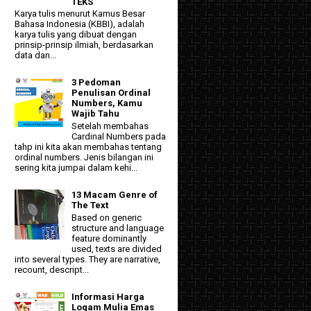
TEKS"
Karya tulis menurut Kamus Besar
Bahasa Indonesia (KBBI), adalah
karya tulis yang dibuat dengan
prinsip-prinsip ilmiah, berdasarkan
data dan...
3 Pedoman
Penulisan Ordinal
Numbers, Kamu
Wajib Tahu
Setelah membahas
Cardinal Numbers pada
tahp ini kita akan membahas tentang
ordinal numbers. Jenis bilangan ini
sering kita jumpai dalam kehi...
13 Macam Genre of
The Text
Based on generic
structure and language
feature dominantly
used, texts are divided
into several types. They are narrative,
recount, descript...
Informasi Harga
Logam Mulia Emas