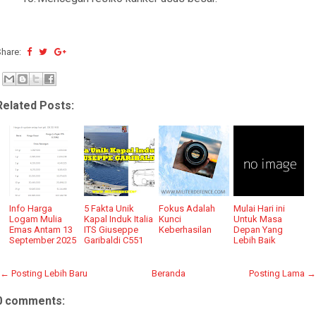
Share:
Related Posts:
Info Harga
5 Fakta Unik
Fokus Adalah
Mulai Hari ini
Logam Mulia
Kapal Induk Italia
Kunci
Untuk Masa
Emas Antam 13
ITS Giuseppe
Keberhasilan
Depan Yang
September 2025
Garibaldi C551
Lebih Baik
← Posting Lebih Baru
Beranda
Posting Lama →
0 comments: