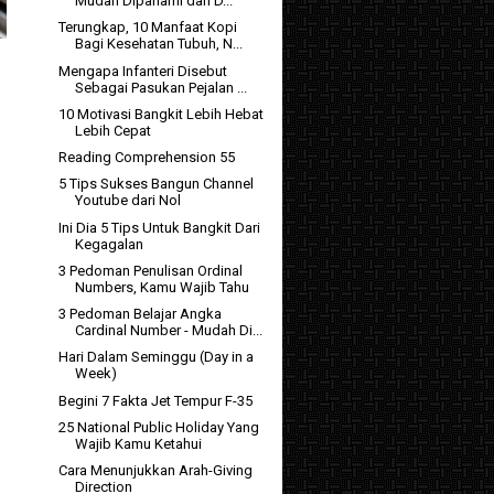
Mudah Dipahami dan D...
Terungkap, 10 Manfaat Kopi
Bagi Kesehatan Tubuh, N...
Mengapa Infanteri Disebut
Sebagai Pasukan Pejalan ...
10 Motivasi Bangkit Lebih Hebat
Lebih Cepat
Reading Comprehension 55
5 Tips Sukses Bangun Channel
Youtube dari Nol
Ini Dia 5 Tips Untuk Bangkit Dari
Kegagalan
3 Pedoman Penulisan Ordinal
Numbers, Kamu Wajib Tahu
3 Pedoman Belajar Angka
Cardinal Number - Mudah Di...
Hari Dalam Seminggu (Day in a
Week)
Begini 7 Fakta Jet Tempur F-35
25 National Public Holiday Yang
Wajib Kamu Ketahui
Cara Menunjukkan Arah-Giving
Direction