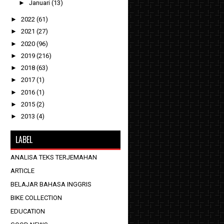
►
Januari
(13)
►
2022
(61)
►
2021
(27)
►
2020
(96)
►
2019
(216)
►
2018
(63)
►
2017
(1)
►
2016
(1)
►
2015
(2)
►
2013
(4)
LABEL
ANALISA TEKS TERJEMAHAN
ARTICLE
BELAJAR BAHASA INGGRIS
BIKE COLLECTION
EDUCATION