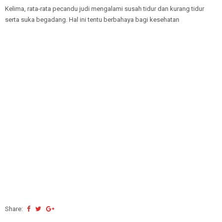
Kelima, rata-rata pecandu judi mengalami susah tidur dan kurang tidur
serta suka begadang. Hal ini tentu berbahaya bagi kesehatan
Share: