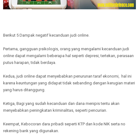
Berikut 5 Dampak negatif kecanduan judi online.
Pertama, gangguan psikologis, orang yang mengalami kecanduan judi
online dapat mengalami beberapa hal seperti depresi, tertekan, perasaan
putus harapan, tidak berdaya.
Kedua, judi online dapat menyebabkan penurunan taraf ekonomi, hal ini
karena keuntungan yang didapat tidak sebanding dengan kerugian materi
yang harus ditanggung.
Ketiga, Bagi yang sudah kecanduan dan dana menipis tentu akan
menyebabkan peningkatan kriminalitas, seperti pencurian.
Keempat, Kebocoran dara pribadi seperti KTP dan kode NIK serta no
rekening bank yang digunakan.