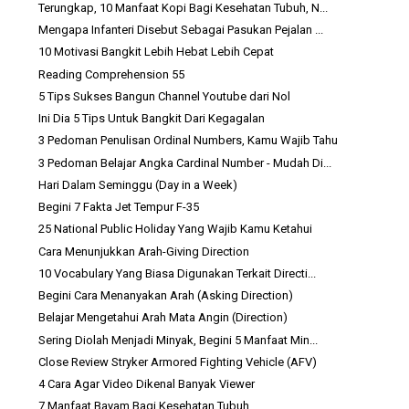
Terungkap, 10 Manfaat Kopi Bagi Kesehatan Tubuh, N...
Mengapa Infanteri Disebut Sebagai Pasukan Pejalan ...
10 Motivasi Bangkit Lebih Hebat Lebih Cepat
Reading Comprehension 55
5 Tips Sukses Bangun Channel Youtube dari Nol
Ini Dia 5 Tips Untuk Bangkit Dari Kegagalan
3 Pedoman Penulisan Ordinal Numbers, Kamu Wajib Tahu
3 Pedoman Belajar Angka Cardinal Number - Mudah Di...
Hari Dalam Seminggu (Day in a Week)
Begini 7 Fakta Jet Tempur F-35
25 National Public Holiday Yang Wajib Kamu Ketahui
Cara Menunjukkan Arah-Giving Direction
10 Vocabulary Yang Biasa Digunakan Terkait Directi...
Begini Cara Menanyakan Arah (Asking Direction)
Belajar Mengetahui Arah Mata Angin (Direction)
Sering Diolah Menjadi Minyak, Begini 5 Manfaat Min...
Close Review Stryker Armored Fighting Vehicle (AFV)
4 Cara Agar Video Dikenal Banyak Viewer
7 Manfaat Bayam Bagi Kesehatan Tubuh