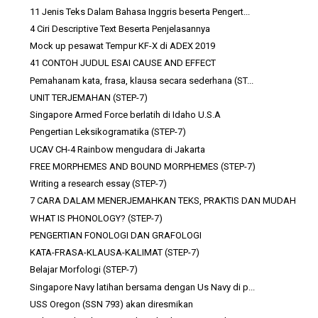
11 Jenis Teks Dalam Bahasa Inggris beserta Pengert...
4 Ciri Descriptive Text Beserta Penjelasannya
Mock up pesawat Tempur KF-X di ADEX 2019
41 CONTOH JUDUL ESAI CAUSE AND EFFECT
Pemahanam kata, frasa, klausa secara sederhana (ST...
UNIT TERJEMAHAN (STEP-7)
Singapore Armed Force berlatih di Idaho U.S.A
Pengertian Leksikogramatika (STEP-7)
UCAV CH-4 Rainbow mengudara di Jakarta
FREE MORPHEMES AND BOUND MORPHEMES (STEP-7)
Writing a research essay (STEP-7)
7 CARA DALAM MENERJEMAHKAN TEKS, PRAKTIS DAN MUDAH
WHAT IS PHONOLOGY? (STEP-7)
PENGERTIAN FONOLOGI DAN GRAFOLOGI
KATA-FRASA-KLAUSA-KALIMAT (STEP-7)
Belajar Morfologi (STEP-7)
Singapore Navy latihan bersama dengan Us Navy di p...
USS Oregon (SSN 793) akan diresmikan