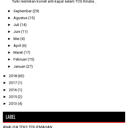
Turki resmikan korvet anti kapal selam TCG Kinalia...
►
September
(29)
►
Agustus
(15)
►
Juli
(14)
►
Juni
(11)
►
Mei
(4)
►
April
(6)
►
Maret
(17)
►
Februari
(15)
►
Januari
(27)
►
2018
(63)
►
2017
(1)
►
2016
(1)
►
2015
(2)
►
2013
(4)
LABEL
ANALISA TEKS TERJEMAHAN