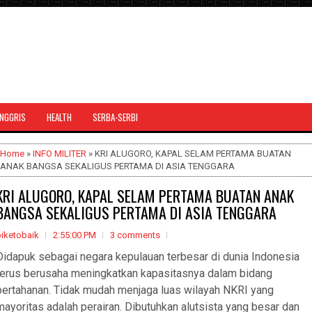
INGGRIS
HEALTH
SERBA-SERBI
Home
»
INFO MILITER
» KRI ALUGORO, KAPAL SELAM PERTAMA BUATAN
ANAK BANGSA SEKALIGUS PERTAMA DI ASIA TENGGARA
KRI ALUGORO, KAPAL SELAM PERTAMA BUATAN ANAK
BANGSA SEKALIGUS PERTAMA DI ASIA TENGGARA
biketobaik
2:55:00 PM
3 comments
Didapuk sebagai negara kepulauan terbesar di dunia Indonesia
terus berusaha meningkatkan kapasitasnya dalam bidang
pertahanan. Tidak mudah menjaga luas wilayah NKRI yang
mayoritas adalah perairan. Dibutuhkan alutsista yang besar dan