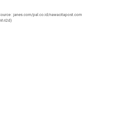
Source : janes.com/pal.co.id/nawacitapost.com
M.ri2d)