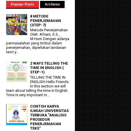
Popular Posts
Archives
8 METODE
PENERJEMAHAN
(STEP-7)
Metode Penerjemahan
Oleh: Afriani, S.S.,
M.Hum Dengan adanya
permasalahan yang timbul dalam
penerjemahan, diperlukan landasan
teori y...
2 WAYS TELLING THE
TIME IN ENGLISH (
STEP-1)
TELLING THE TIME IN
ENGLISH Hello Friends.
In this section we will
learn about telling the time in English.
Time is very important m...
CONTOH KARYA
ILMIAH UNIVERSITAS
TERBUKA "ANALISIS
PROSEDUR
PENERJEMAHAN
TEKS"