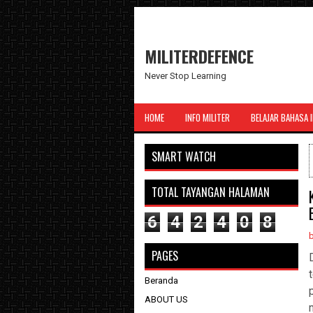
MILITERDEFENCE
Never Stop Learning
HOME
INFO MILITER
BELAJAR BAHASA 
SMART WATCH
TOTAL TAYANGAN HALAMAN
6
4
2
4
0
8
PAGES
Beranda
ABOUT US