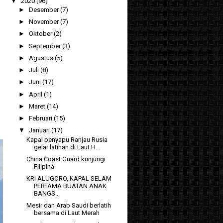
▼
2020
(96)
►
Desember
(7)
►
November
(7)
►
Oktober
(2)
►
September
(3)
►
Agustus
(5)
►
Juli
(8)
►
Juni
(17)
►
April
(1)
►
Maret
(14)
►
Februari
(15)
▼
Januari
(17)
Kapal penyapu Ranjau Rusia
gelar latihan di Laut H...
China Coast Guard kunjungi
Filipina
KRI ALUGORO, KAPAL SELAM
PERTAMA BUATAN ANAK
BANGS...
Mesir dan Arab Saudi berlatih
bersama di Laut Merah