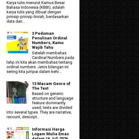
Karya tulis menurut Kamus Besar
Bahasa Indonesia (KBBI), adalah
karya tulis yang dibuat dengan
prinsip-prinsip ilmiah, berdasarkan
data dan...
3 Pedoman
Penulisan Ordinal
Numbers, Kamu
Wajib Tahu
Setelah membahas
Cardinal Numbers pada
tahp ini kita akan membahas tentang
ordinal numbers. Jenis bilangan ini
sering kita jumpai dalam kehi...
13 Macam Genre of
The Text
Based on generic
structure and language
feature dominantly
used, texts are divided
into several types. They are narrative,
recount, descript...
Informasi Harga
Logam Mulia Emas
Antam 16 Juli 2026