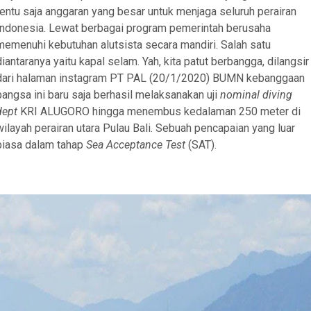
tentu saja anggaran yang besar untuk menjaga seluruh perairan
Indonesia. Lewat berbagai program pemerintah berusaha
memenuhi kebutuhan alutsista secara mandiri. Salah satu
diantaranya yaitu kapal selam. Yah, kita patut berbangga, dilangsir
dari halaman instagram PT PAL (20/1/2020) BUMN kebanggaan
bangsa ini baru saja berhasil melaksanakan uji
nominal diving
dept
KRI ALUGORO hingga menembus kedalaman 250 meter di
wilayah perairan utara Pulau Bali. Sebuah pencapaian yang luar
biasa dalam tahap
Sea Acceptance Test
(SAT).