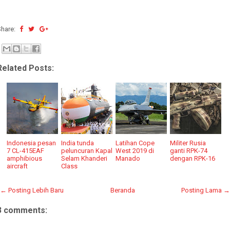
Share:
Related Posts:
Indonesia pesan
India tunda
Latihan Cope
Militer Rusia
7 CL-415EAF
peluncuran Kapal
West 2019 di
ganti RPK-74
amphibious
Selam Khanderi
Manado
dengan RPK-16
aircraft
Class
← Posting Lebih Baru
Beranda
Posting Lama →
3 comments: