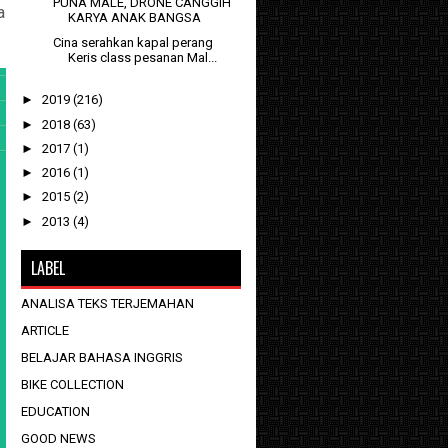
PUNA MALE, DRONE CANGGIH
a
KARYA ANAK BANGSA
Cina serahkan kapal perang
Keris class pesanan Mal...
►
2019
(216)
►
2018
(63)
►
2017
(1)
►
2016
(1)
►
2015
(2)
►
2013
(4)
LABEL
ANALISA TEKS TERJEMAHAN
ARTICLE
BELAJAR BAHASA INGGRIS
BIKE COLLECTION
EDUCATION
GOOD NEWS