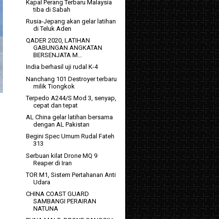
Kapal Perang Terbaru Malaysia
tiba di Sabah
Rusia-Jepang akan gelar latihan
di Teluk Aden
QADER 2020, LATIHAN
GABUNGAN ANGKATAN
BERSENJATA M...
India berhasil uji rudal K-4
Nanchang 101 Destroyer terbaru
milik Tiongkok
Terpedo A244/S Mod 3, senyap,
cepat dan tepat
AL China gelar latihan bersama
dengan AL Pakistan
Begini Spec Umum Rudal Fateh
313
Serbuan kilat Drone MQ 9
Reaper di Iran
TOR M1, Sistem Pertahanan Anti
Udara
CHINA COAST GUARD
SAMBANGI PERAIRAN
NATUNA