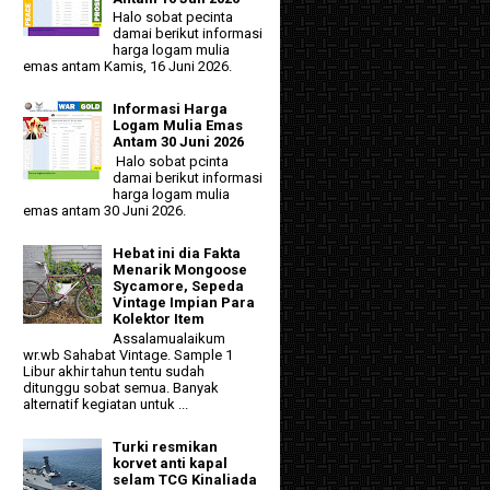
Halo sobat pecinta
damai berikut informasi
harga logam mulia
emas antam Kamis, 16 Juni 2026.
Informasi Harga
Logam Mulia Emas
Antam 30 Juni 2026
Halo sobat pcinta
damai berikut informasi
harga logam mulia
emas antam 30 Juni 2026.
Hebat ini dia Fakta
Menarik Mongoose
Sycamore, Sepeda
Vintage Impian Para
Kolektor Item
Assalamualaikum
wr.wb Sahabat Vintage. Sample 1
Libur akhir tahun tentu sudah
ditunggu sobat semua. Banyak
alternatif kegiatan untuk ...
Turki resmikan
korvet anti kapal
selam TCG Kinaliada