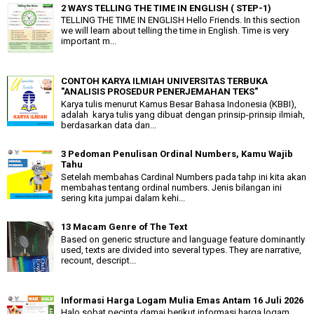
2 WAYS TELLING THE TIME IN ENGLISH ( STEP-1)
TELLING THE TIME IN ENGLISH Hello Friends. In this section
we will learn about telling the time in English. Time is very
important m...
CONTOH KARYA ILMIAH UNIVERSITAS TERBUKA
"ANALISIS PROSEDUR PENERJEMAHAN TEKS"
Karya tulis menurut Kamus Besar Bahasa Indonesia (KBBI),
adalah karya tulis yang dibuat dengan prinsip-prinsip ilmiah,
berdasarkan data dan...
3 Pedoman Penulisan Ordinal Numbers, Kamu Wajib
Tahu
Setelah membahas Cardinal Numbers pada tahp ini kita akan
membahas tentang ordinal numbers. Jenis bilangan ini
sering kita jumpai dalam kehi...
13 Macam Genre of The Text
Based on generic structure and language feature dominantly
used, texts are divided into several types. They are narrative,
recount, descript...
Informasi Harga Logam Mulia Emas Antam 16 Juli 2026
Halo sobat pecinta damai berikut informasi harga logam