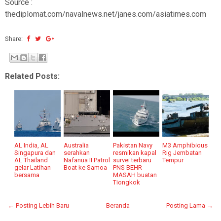
Source :
thediplomat.com/navalnews.net/janes.com/asiatimes.com
Share:
Related Posts:
AL India, AL
Australia
Pakistan Navy
M3 Amphibious
Singapura dan
serahkan
resmikan kapal
Rig Jembatan
AL Thailand
Nafanua II Patrol
survei terbaru
Tempur
gelar Latihan
Boat ke Samoa
PNS BEHR
bersama
MASAH buatan
Tiongkok
← Posting Lebih Baru
Beranda
Posting Lama →