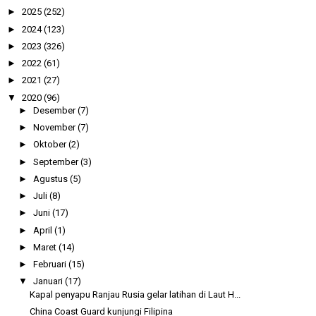
►
2025
(252)
►
2024
(123)
►
2023
(326)
►
2022
(61)
►
2021
(27)
▼
2020
(96)
►
Desember
(7)
►
November
(7)
►
Oktober
(2)
►
September
(3)
►
Agustus
(5)
►
Juli
(8)
►
Juni
(17)
►
April
(1)
►
Maret
(14)
►
Februari
(15)
▼
Januari
(17)
Kapal penyapu Ranjau Rusia gelar latihan di Laut H...
China Coast Guard kunjungi Filipina