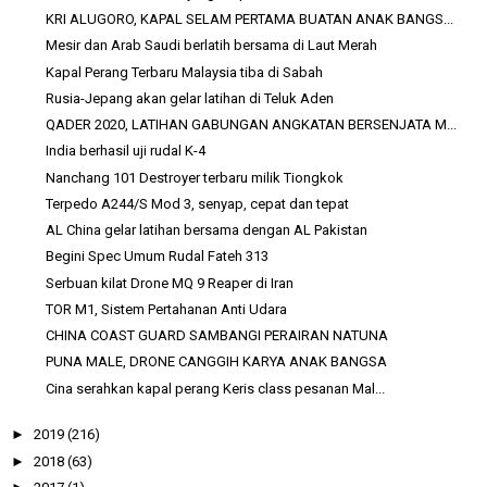
KRI ALUGORO, KAPAL SELAM PERTAMA BUATAN ANAK BANGS...
Mesir dan Arab Saudi berlatih bersama di Laut Merah
Kapal Perang Terbaru Malaysia tiba di Sabah
Rusia-Jepang akan gelar latihan di Teluk Aden
QADER 2020, LATIHAN GABUNGAN ANGKATAN BERSENJATA M...
India berhasil uji rudal K-4
Nanchang 101 Destroyer terbaru milik Tiongkok
Terpedo A244/S Mod 3, senyap, cepat dan tepat
AL China gelar latihan bersama dengan AL Pakistan
Begini Spec Umum Rudal Fateh 313
Serbuan kilat Drone MQ 9 Reaper di Iran
TOR M1, Sistem Pertahanan Anti Udara
CHINA COAST GUARD SAMBANGI PERAIRAN NATUNA
PUNA MALE, DRONE CANGGIH KARYA ANAK BANGSA
Cina serahkan kapal perang Keris class pesanan Mal...
►
2019
(216)
►
2018
(63)