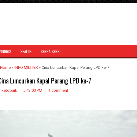
INGGRIS
HEALTH
SERBA-SERBI
Home
»
INFO MILITER
» Cina Luncurkan Kapal Perang LPD ke-7
Cina Luncurkan Kapal Perang LPD ke-7
biketobaik
5:43:00 PM
1 comment