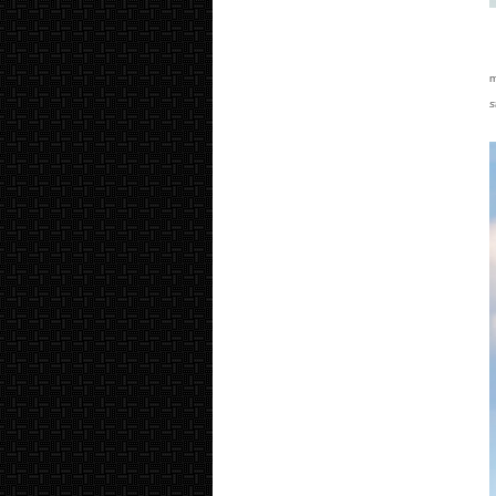
U
m
s