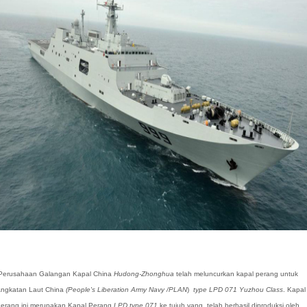
Perusahaan Galangan Kapal China
Hudong-Zhonghua
telah meluncurkan kapal perang untuk
ngkatan Laut China
(People's Liberation Army Navy /PLAN
)
type LPD 071 Yuzhou Class
. Kapal
erang ini merupakan Kapal Perang
LPD type 071
ke tujuh yang telah berhasil diproduksi oleh