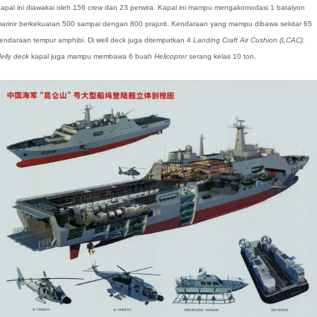
apal ini diawakai oleh 156 crew dan 23 perwira. Kapal ini mampu mengakomodasi 1 batalyon
arinir berkekuatan 500 sampai dengan 800 prajurit. Kendaraan yang mampu dibawa sekitar 65
endaraan tempur amphibi. Di well deck juga ditempatkan 4
Landing Craft Air Cushion
(LCAC)
.
elly deck
kapal juga mampu membawa 6 buah
Helicopter
serang kelas 10 ton.