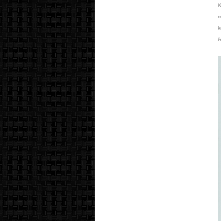
K
m
k
H