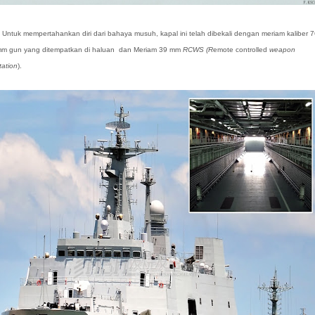
ntuk mempertahankan diri dari bahaya musuh, kapal ini telah dibekali dengan meriam kaliber 
m gun yang ditempatkan di haluan dan Meriam 39 mm
RCWS (R
emote controlled
weapon
tation
).