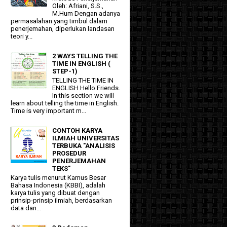
Oleh: Afriani, S.S.,
M.Hum Dengan adanya
permasalahan yang timbul dalam
penerjemahan, diperlukan landasan
teori y...
2 WAYS TELLING THE
TIME IN ENGLISH (
STEP-1)
TELLING THE TIME IN
ENGLISH Hello Friends.
In this section we will
learn about telling the time in English.
Time is very important m...
CONTOH KARYA
ILMIAH UNIVERSITAS
TERBUKA "ANALISIS
PROSEDUR
PENERJEMAHAN
TEKS"
Karya tulis menurut Kamus Besar
Bahasa Indonesia (KBBI), adalah
karya tulis yang dibuat dengan
prinsip-prinsip ilmiah, berdasarkan
data dan...