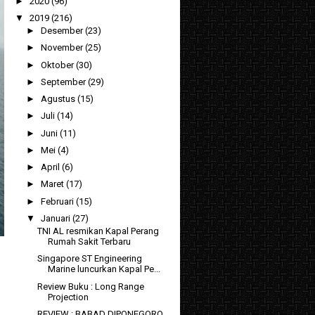
►
2020
(96)
▼
2019
(216)
►
Desember
(23)
►
November
(25)
►
Oktober
(30)
►
September
(29)
►
Agustus
(15)
►
Juli
(14)
►
Juni
(11)
►
Mei
(4)
►
April
(6)
►
Maret
(17)
►
Februari
(15)
▼
Januari
(27)
TNI AL resmikan Kapal Perang
Rumah Sakit Terbaru
Singapore ST Engineering
Marine luncurkan Kapal Pe...
Review Buku : Long Range
Projection
REVIEW : BABAD DIPONEGORO