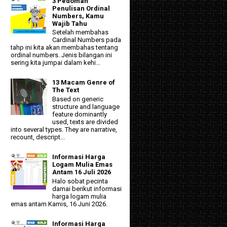
3 Pedoman
Penulisan Ordinal
Numbers, Kamu
Wajib Tahu
Setelah membahas
Cardinal Numbers pada
tahp ini kita akan membahas tentang
ordinal numbers. Jenis bilangan ini
sering kita jumpai dalam kehi...
13 Macam Genre of
The Text
Based on generic
structure and language
feature dominantly
used, texts are divided
into several types. They are narrative,
recount, descript...
Informasi Harga
Logam Mulia Emas
Antam 16 Juli 2026
Halo sobat pecinta
damai berikut informasi
harga logam mulia
emas antam Kamis, 16 Juni 2026.
Informasi Harga