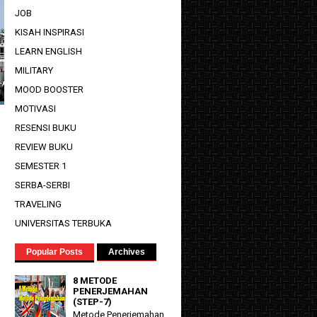
JOB
KISAH INSPIRASI
LEARN ENGLISH
MILITARY
MOOD BOOSTER
MOTIVASI
RESENSI BUKU
REVIEW BUKU
SEMESTER 1
SERBA-SERBI
TRAVELING
UNIVERSITAS TERBUKA
Popular Posts
Archives
8 METODE
PENERJEMAHAN
(STEP-7)
Metode Penerjemahan