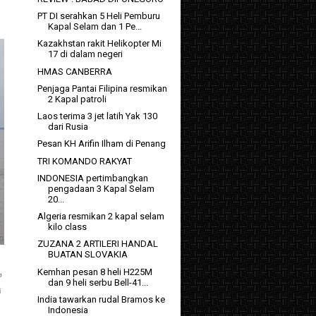
PT DI serahkan 5 Heli Pemburu
Kapal Selam dan 1 Pe...
Kazakhstan rakit Helikopter Mi
17 di dalam negeri
HMAS CANBERRA
Penjaga Pantai Filipina resmikan
2 Kapal patroli
Laos terima 3 jet latih Yak 130
dari Rusia
Pesan KH Arifin Ilham di Penang
TRI KOMANDO RAKYAT
INDONESIA pertimbangkan
pengadaan 3 Kapal Selam
20...
Algeria resmikan 2 kapal selam
kilo class
ZUZANA 2 ARTILERI HANDAL
BUATAN SLOVAKIA
Kemhan pesan 8 heli H225M
n
dan 9 heli serbu Bell-41...
i
India tawarkan rudal Bramos ke
Indonesia