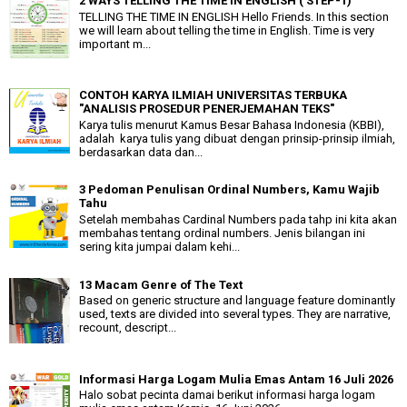
2 WAYS TELLING THE TIME IN ENGLISH ( STEP-1)
TELLING THE TIME IN ENGLISH Hello Friends. In this section
we will learn about telling the time in English. Time is very
important m...
CONTOH KARYA ILMIAH UNIVERSITAS TERBUKA
"ANALISIS PROSEDUR PENERJEMAHAN TEKS"
Karya tulis menurut Kamus Besar Bahasa Indonesia (KBBI),
adalah karya tulis yang dibuat dengan prinsip-prinsip ilmiah,
berdasarkan data dan...
3 Pedoman Penulisan Ordinal Numbers, Kamu Wajib
Tahu
Setelah membahas Cardinal Numbers pada tahp ini kita akan
membahas tentang ordinal numbers. Jenis bilangan ini
sering kita jumpai dalam kehi...
13 Macam Genre of The Text
Based on generic structure and language feature dominantly
used, texts are divided into several types. They are narrative,
recount, descript...
Informasi Harga Logam Mulia Emas Antam 16 Juli 2026
Halo sobat pecinta damai berikut informasi harga logam