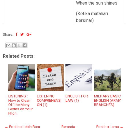
When the sun shines
(Ketika matahari
bersinar)
Share:
Related Posts:
LISTENING :
LISTENING
ENGLISH FOR
MILITARY BASIC
How to Clean
COMPREHENSI
LAW (1)
ENGLISH (ARMY
Off the Many
ON (1)
BRANCHES)
Germs on Your
Phon
← Posting Lebih Baru
Beranda
Posting Lama →