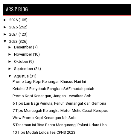
ARSIP BLOG
►
2026
(105)
►
2025
(252)
►
2024
(123)
▼
2023
(326)
►
Desember
(7)
►
November
(10)
►
Oktober
(9)
►
September
(24)
▼
Agustus
(31)
Promo Lagi Kopi Kenangan Khusus Hari Ini
Ketahui 3 Penyebab Rangka eSAF mudah patah
Promo Kopi Kenangan, Jangan Lewatkan Sob
6 Tips Lari Bagi Pemula, Penuh Semangat dan Gembira
7 Tips Mencegah Kerangka Motor Metic Cepat Keropos
Wow Promo Kopi Kenangan Nih Sob
5 Tanaman Ini Bisa Bantu Mengurangi Polusi Udara Lho
10 Tips Mudah Lolos Tes CPNS 2023