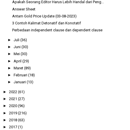
Apakah Seorang Editor Harus Lebih Handal dari Peng...
Answer Sheet
Antam Gold Price Update (03-08-2023)
3 Contoh Kalimat Detonatif dan Konotatif
Perbedaan independent clause dan dependent clause
►
Juli
(36)
►
Juni
(30)
►
Mei
(30)
►
April
(29)
►
Maret
(89)
►
Februari
(18)
►
Januari
(13)
►
2022
(61)
►
2021
(27)
►
2020
(96)
►
2019
(216)
►
2018
(63)
►
2017
(1)