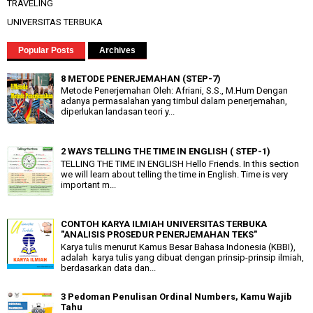
TRAVELING
UNIVERSITAS TERBUKA
Popular Posts
Archives
8 METODE PENERJEMAHAN (STEP-7)
Metode Penerjemahan Oleh: Afriani, S.S., M.Hum Dengan
adanya permasalahan yang timbul dalam penerjemahan,
diperlukan landasan teori y...
2 WAYS TELLING THE TIME IN ENGLISH ( STEP-1)
TELLING THE TIME IN ENGLISH Hello Friends. In this section
we will learn about telling the time in English. Time is very
important m...
CONTOH KARYA ILMIAH UNIVERSITAS TERBUKA
"ANALISIS PROSEDUR PENERJEMAHAN TEKS"
Karya tulis menurut Kamus Besar Bahasa Indonesia (KBBI),
adalah karya tulis yang dibuat dengan prinsip-prinsip ilmiah,
berdasarkan data dan...
3 Pedoman Penulisan Ordinal Numbers, Kamu Wajib
Tahu