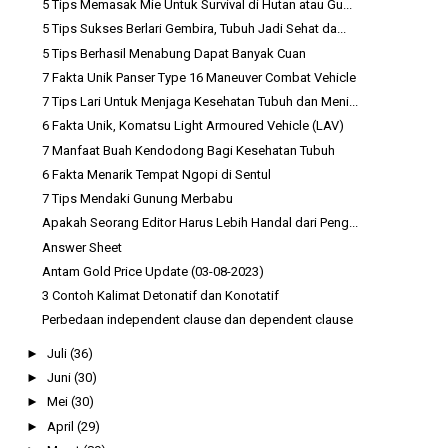
5 Tips Memasak Mie Untuk Survival di Hutan atau Gu...
5 Tips Sukses Berlari Gembira, Tubuh Jadi Sehat da...
5 Tips Berhasil Menabung Dapat Banyak Cuan
7 Fakta Unik Panser Type 16 Maneuver Combat Vehicle
7 Tips Lari Untuk Menjaga Kesehatan Tubuh dan Meni...
6 Fakta Unik, Komatsu Light Armoured Vehicle (LAV)
7 Manfaat Buah Kendodong Bagi Kesehatan Tubuh
6 Fakta Menarik Tempat Ngopi di Sentul
7 Tips Mendaki Gunung Merbabu
Apakah Seorang Editor Harus Lebih Handal dari Peng...
Answer Sheet
Antam Gold Price Update (03-08-2023)
3 Contoh Kalimat Detonatif dan Konotatif
Perbedaan independent clause dan dependent clause
►
Juli
(36)
►
Juni
(30)
►
Mei
(30)
►
April
(29)