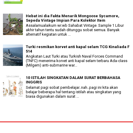
Hebat ini dia Fakta Menarik Mongoose Sycamore,
Sepeda Vintage Impian Para Kolektor Item
Assalamualaikum wr.wb Sahabat Vintage. Sample 1 Libur
akhir tahun tentu sudah ditunggu sobat semua. Banyak
alternatif kegiatan untuk ...
Turki resmikan korvet anti kapal selam TCG Kinaliada F
514
Angkatan Laut Turki atau Turkish Naval Forces Command
(TNFC) menerima korvet anti kapal selam terbaru Ada-class
(Milgem) anti-submarine war...
10 ISTILAH SINGKATAN DALAM SURAT BERBAHASA
INGGRIS
Selamat pagi sobat pembelajar..nah..pagi ini kita akan
belajar beberapa hal tentang istilah atau singkatan yang
biasa digunakan dalam surat ...