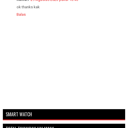
ok thanks kak
Balas
SMART WATCH