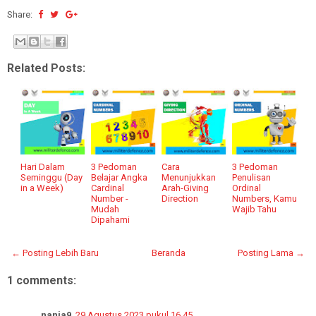
Share:
Related Posts:
Hari Dalam
3 Pedoman
Cara
3 Pedoman
Seminggu (Day
Belajar Angka
Menunjukkan
Penulisan
in a Week)
Cardinal
Arah-Giving
Ordinal
Number -
Direction
Numbers, Kamu
Mudah
Wajib Tahu
Dipahami
← Posting Lebih Baru
Beranda
Posting Lama →
1 comments:
nania9
29 Agustus 2023 pukul 16.45