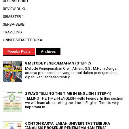
RESENSI BUKU
REVIEW BUKU
SEMESTER 1
SERBA-SERBI
TRAVELING
UNIVERSITAS TERBUKA
Popular Posts
Archives
8 METODE PENERJEMAHAN (STEP-7)
Metode Penerjemahan Oleh: Afriani, S.S., M.Hum Dengan
adanya permasalahan yang timbul dalam penerjemahan,
diperlukan landasan teori y...
2 WAYS TELLING THE TIME IN ENGLISH ( STEP-1)
TELLING THE TIME IN ENGLISH Hello Friends. In this section
we will learn about telling the time in English. Time is very
important m...
CONTOH KARYA ILMIAH UNIVERSITAS TERBUKA
"ANALISIS PROSEDUR PENERJEMAHAN TEKS"