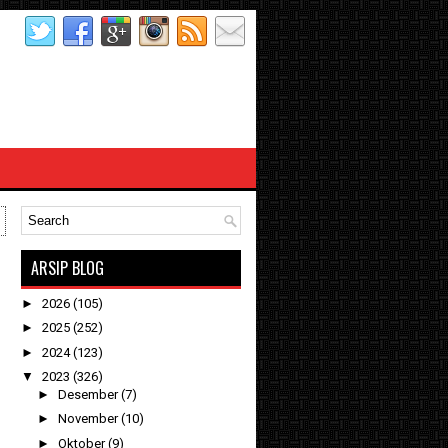
ARSIP BLOG
►
2026
(105)
►
2025
(252)
►
2024
(123)
▼
2023
(326)
►
Desember
(7)
►
November
(10)
►
Oktober
(9)