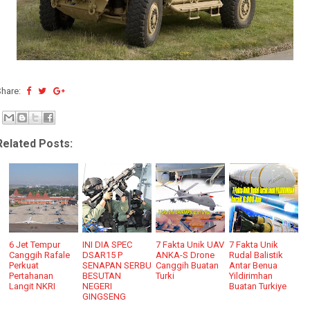
Share:
Related Posts:
6 Jet Tempur
INI DIA SPEC
7 Fakta Unik UAV
7 Fakta Unik
Canggih Rafale
DSAR15 P
ANKA-S Drone
Rudal Balistik
Perkuat
SENAPAN SERBU
Canggih Buatan
Antar Benua
Pertahanan
BESUTAN
Turki
Yildirimhan
Langit NKRI
NEGERI
Buatan Turkiye
GINGSENG