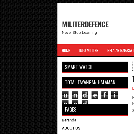
MILITERDEFENCE
Never Stop Learning
HOME
INFO MILITER
BELAJAR BAHASA 
SMART WATCH
TOTAL TAYANGAN HALAMAN
u
n
d
e
f
i
n
e
d
b
PAGES
S
Beranda
ABOUT US