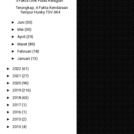
5 Fakta Unik Pulau Kelagian
Terungkap, 6 Fakta Kendaraan
Tempur Husky TSV 4X4
►
Juni
(30)
►
Mei
(30)
►
April
(29)
►
Maret
(89)
►
Februari
(18)
►
Januari
(13)
►
2022
(61)
►
2021
(27)
►
2020
(96)
►
2019
(216)
►
2018
(63)
►
2017
(1)
►
2016
(1)
►
2015
(2)
►
2013
(4)