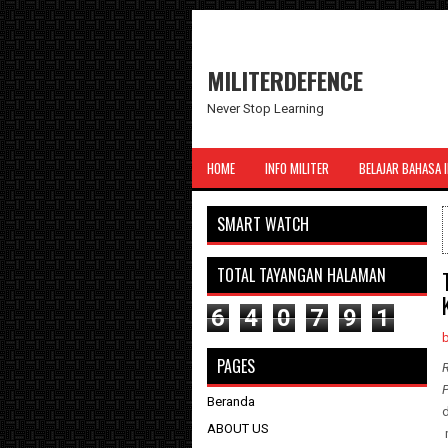
MILITERDEFENCE
Never Stop Learning
HOME
INFO MILITER
BELAJAR BAHASA 
SMART WATCH
TOTAL TAYANGAN HALAMAN
6
4
0
7
9
1
PAGES
R
P
Beranda
d
ABOUT US