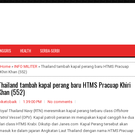
INGGRIS
HEALTH
SERBA-SERBI
Home
»
INFO MILITER
» Thailand tambah kapal perang baru HTMS Pracuap
Khiri Khan (552)
Thailand tambah kapal perang baru HTMS Pracuap Khiri
Khan (552)
biketobaik
1:39:00 PM
No comments
oyal Thailand Navy
(RTN) meresmikan kapal perang terbaru class
Offshore
atrol Vessel
(OPV). Kapal patroli perairan ini merupakan kapal canggih ke dua
ari class HTMS Krabi. Dikutip dari Janes.com
Kapal Perang tersebut akan
masuk ke dalam jajaran Angkatan Laut Thailand dengan nama
HTMS Pracuap