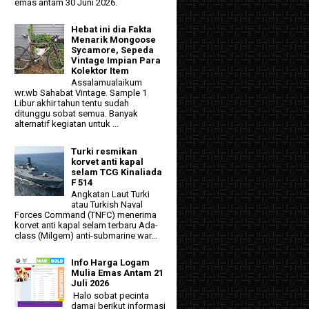
emas antam 30 Juni 2026.
Hebat ini dia Fakta
Menarik Mongoose
Sycamore, Sepeda
Vintage Impian Para
Kolektor Item
Assalamualaikum
wr.wb Sahabat Vintage. Sample 1
Libur akhir tahun tentu sudah
ditunggu sobat semua. Banyak
alternatif kegiatan untuk ...
Turki resmikan
korvet anti kapal
selam TCG Kinaliada
F 514
Angkatan Laut Turki
atau Turkish Naval
Forces Command (TNFC) menerima
korvet anti kapal selam terbaru Ada-
class (Milgem) anti-submarine war...
Info Harga Logam
Mulia Emas Antam 21
Juli 2026
Halo sobat pecinta
damai berikut informasi