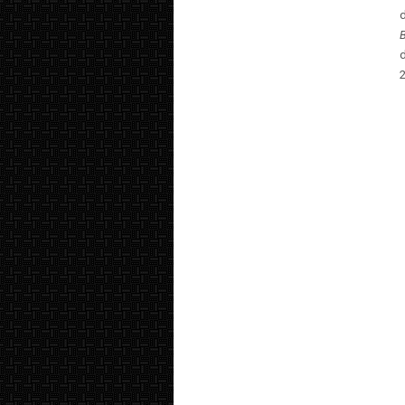
d
d
2