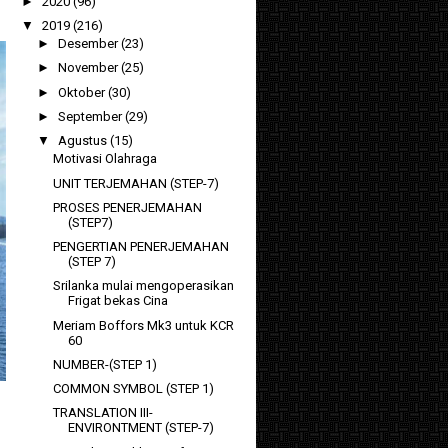
►
2020
(96)
▼
2019
(216)
►
Desember
(23)
►
November
(25)
►
Oktober
(30)
►
September
(29)
▼
Agustus
(15)
Motivasi Olahraga
UNIT TERJEMAHAN (STEP-7)
PROSES PENERJEMAHAN
(STEP7)
PENGERTIAN PENERJEMAHAN
(STEP 7)
Srilanka mulai mengoperasikan
Frigat bekas Cina
Meriam Boffors Mk3 untuk KCR
60
NUMBER-(STEP 1)
COMMON SYMBOL (STEP 1)
TRANSLATION III-
ENVIRONTMENT (STEP-7)