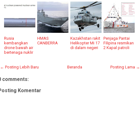
Rusia
HMAS
Kazakhstan rakit
Penjaga Pantai
kembangkan
CANBERRA
Helikopter Mi 17
Filipina resmikan
drone bawah air
di dalam negeri
2 Kapal patroli
bertenaga nuklir
← Posting Lebih Baru
Beranda
Posting Lama →
0 comments:
Posting Komentar