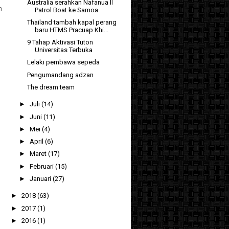
Australia serahkan Nafanua II
n
Patrol Boat ke Samoa
Thailand tambah kapal perang
baru HTMS Pracuap Khi...
9 Tahap Aktivasi Tuton
Universitas Terbuka
Lelaki pembawa sepeda
Pengumandang adzan
The dream team
►
Juli
(14)
►
Juni
(11)
►
Mei
(4)
►
April
(6)
►
Maret
(17)
►
Februari
(15)
►
Januari
(27)
►
2018
(63)
►
2017
(1)
►
2016
(1)