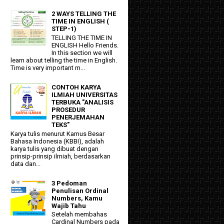
2 WAYS TELLING THE
TIME IN ENGLISH (
STEP-1)
TELLING THE TIME IN
ENGLISH Hello Friends.
In this section we will
learn about telling the time in English.
Time is very important m...
CONTOH KARYA
ILMIAH UNIVERSITAS
TERBUKA "ANALISIS
PROSEDUR
PENERJEMAHAN
TEKS"
Karya tulis menurut Kamus Besar
Bahasa Indonesia (KBBI), adalah
karya tulis yang dibuat dengan
prinsip-prinsip ilmiah, berdasarkan
data dan...
3 Pedoman
Penulisan Ordinal
Numbers, Kamu
Wajib Tahu
Setelah membahas
Cardinal Numbers pada