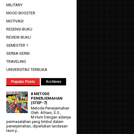
MILITARY
MOOD BOOSTER
MOTIVASI
RESENSI BUKU
REVIEW BUKU
SEMESTER 1
SERBA-SERBI
TRAVELING
UNIVERSITAS TERBUKA
Popular Posts
Archives
8 METODE
PENERJEMAHAN
(STEP-7)
Metode Penerjemahan
Oleh: Afriani, S.S.,
M.Hum Dengan adanya
permasalahan yang timbul dalam
penerjemahan, diperlukan landasan
teori y...