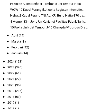
Pakistan Klaim Berhasil Tembak 5 Jet Tempur India
WOW 17 Kapal Perang ikut serta kegiatan Internatio...
Hebat 2 Kapal Perang TNI AL, KRI Bung Hatta-370 da...
4 Momen Kim Jong Un Kunjungi Fasilitas Pabrik Tank...
10 Fakta Unik Jet Tempur J-10 Chengdu/Vigorous Dra...
►
April
(14)
►
Maret
(13)
►
Februari
(12)
►
Januari
(14)
►
2024
(123)
►
2023
(326)
►
2022
(61)
►
2021
(27)
►
2020
(96)
►
2019
(216)
►
2018
(63)
►
2017
(1)
►
2016
(1)