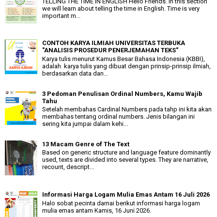
TELLING THE TIME IN ENGLISH Hello Friends. In this section
we will learn about telling the time in English. Time is very
important m...
CONTOH KARYA ILMIAH UNIVERSITAS TERBUKA
"ANALISIS PROSEDUR PENERJEMAHAN TEKS"
Karya tulis menurut Kamus Besar Bahasa Indonesia (KBBI),
adalah karya tulis yang dibuat dengan prinsip-prinsip ilmiah,
berdasarkan data dan...
3 Pedoman Penulisan Ordinal Numbers, Kamu Wajib
Tahu
Setelah membahas Cardinal Numbers pada tahp ini kita akan
membahas tentang ordinal numbers. Jenis bilangan ini
sering kita jumpai dalam kehi...
13 Macam Genre of The Text
Based on generic structure and language feature dominantly
used, texts are divided into several types. They are narrative,
recount, descript...
Informasi Harga Logam Mulia Emas Antam 16 Juli 2026
Halo sobat pecinta damai berikut informasi harga logam
mulia emas antam Kamis, 16 Juni 2026.