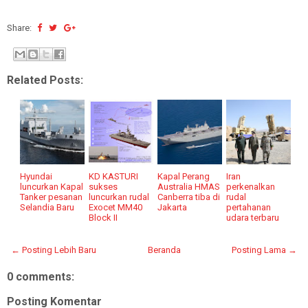
Share:
Related Posts:
Hyundai
KD KASTURI
Kapal Perang
Iran
luncurkan Kapal
sukses
Australia HMAS
perkenalkan
Tanker pesanan
luncurkan rudal
Canberra tiba di
rudal
Selandia Baru
Exocet MM40
Jakarta
pertahanan
Block II
udara terbaru
← Posting Lebih Baru
Beranda
Posting Lama →
0 comments:
Posting Komentar