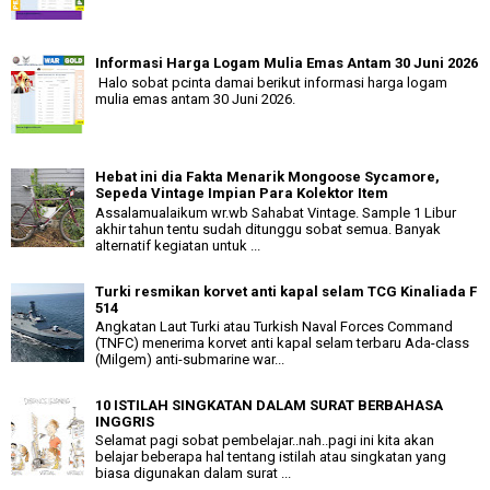
Informasi Harga Logam Mulia Emas Antam 30 Juni 2026
Halo sobat pcinta damai berikut informasi harga logam
mulia emas antam 30 Juni 2026.
Hebat ini dia Fakta Menarik Mongoose Sycamore,
Sepeda Vintage Impian Para Kolektor Item
Assalamualaikum wr.wb Sahabat Vintage. Sample 1 Libur
akhir tahun tentu sudah ditunggu sobat semua. Banyak
alternatif kegiatan untuk ...
Turki resmikan korvet anti kapal selam TCG Kinaliada F
514
Angkatan Laut Turki atau Turkish Naval Forces Command
(TNFC) menerima korvet anti kapal selam terbaru Ada-class
(Milgem) anti-submarine war...
10 ISTILAH SINGKATAN DALAM SURAT BERBAHASA
INGGRIS
Selamat pagi sobat pembelajar..nah..pagi ini kita akan
belajar beberapa hal tentang istilah atau singkatan yang
biasa digunakan dalam surat ...