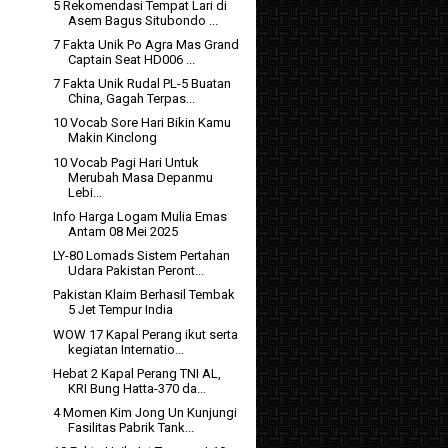
5 Rekomendasi Tempat Lari di
Asem Bagus Situbondo ...
7 Fakta Unik Po Agra Mas Grand
Captain Seat HD006 ...
7 Fakta Unik Rudal PL-5 Buatan
China, Gagah Terpas...
10 Vocab Sore Hari Bikin Kamu
Makin Kinclong
10 Vocab Pagi Hari Untuk
Merubah Masa Depanmu
Lebi...
Info Harga Logam Mulia Emas
Antam 08 Mei 2025
LY-80 Lomads Sistem Pertahan
Udara Pakistan Peront...
Pakistan Klaim Berhasil Tembak
5 Jet Tempur India
WOW 17 Kapal Perang ikut serta
kegiatan Internatio...
Hebat 2 Kapal Perang TNI AL,
KRI Bung Hatta-370 da...
4 Momen Kim Jong Un Kunjungi
Fasilitas Pabrik Tank...