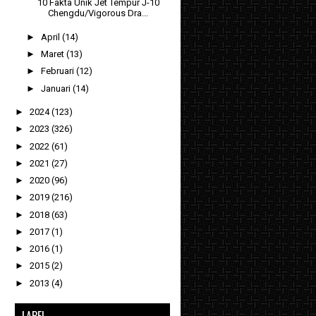
10 Fakta Unik Jet Tempur J-10
Chengdu/Vigorous Dra...
►
April
(14)
►
Maret
(13)
►
Februari
(12)
►
Januari
(14)
►
2024
(123)
►
2023
(326)
►
2022
(61)
►
2021
(27)
►
2020
(96)
►
2019
(216)
►
2018
(63)
►
2017
(1)
►
2016
(1)
►
2015
(2)
►
2013
(4)
LABEL