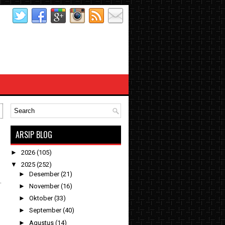
ARSIP BLOG
►
2026
(105)
▼
2025
(252)
►
Desember
(21)
.
►
November
(16)
►
Oktober
(33)
►
September
(40)
►
Agustus
(14)