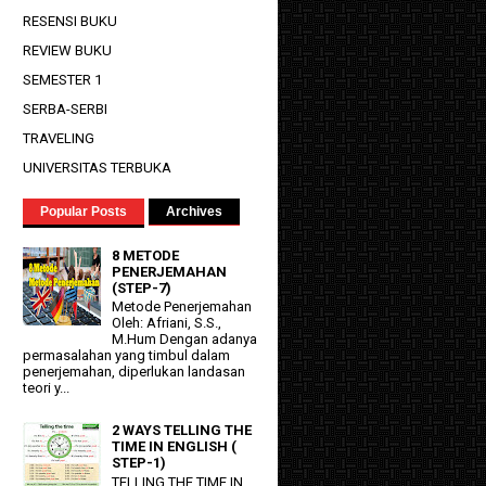
RESENSI BUKU
REVIEW BUKU
SEMESTER 1
SERBA-SERBI
TRAVELING
UNIVERSITAS TERBUKA
Popular Posts
Archives
8 METODE
PENERJEMAHAN
(STEP-7)
Metode Penerjemahan
Oleh: Afriani, S.S.,
M.Hum Dengan adanya
permasalahan yang timbul dalam
penerjemahan, diperlukan landasan
teori y...
2 WAYS TELLING THE
TIME IN ENGLISH (
STEP-1)
TELLING THE TIME IN