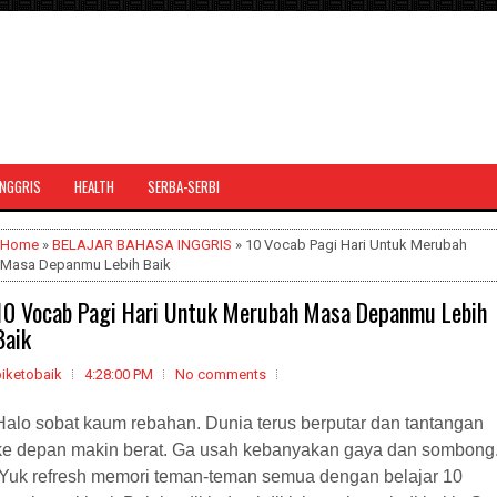
INGGRIS
HEALTH
SERBA-SERBI
Home
»
BELAJAR BAHASA INGGRIS
» 10 Vocab Pagi Hari Untuk Merubah
Masa Depanmu Lebih Baik
10 Vocab Pagi Hari Untuk Merubah Masa Depanmu Lebih
Baik
biketobaik
4:28:00 PM
No comments
Halo sobat kaum rebahan. Dunia terus berputar dan tantangan
ke depan makin berat. Ga usah kebanyakan gaya dan sombong
Yuk refresh memori teman-teman semua dengan belajar 10