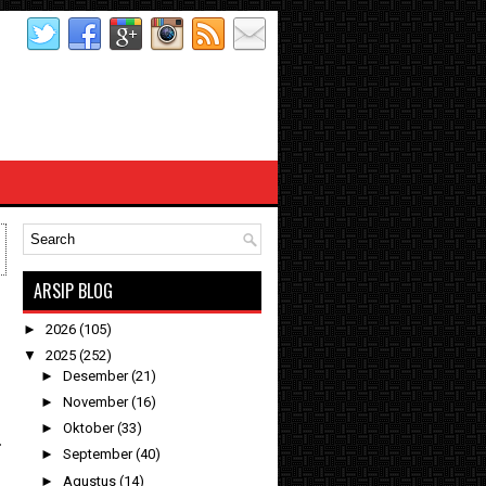
ARSIP BLOG
►
2026
(105)
▼
2025
(252)
►
Desember
(21)
►
November
(16)
►
Oktober
(33)
.
►
September
(40)
►
Agustus
(14)