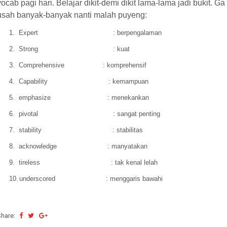
vocab pagi hari. Belajar dikit-demi dikit lama-lama jadi bukit. Ga
usah banyak-banyak nanti malah puyeng:
1.
Expert
: berpengalaman
2.
Strong
: kuat
3.
Comprehensive
: komprehensif
4.
Capability
: kemampuan
5.
emphasize
: menekankan
6.
pivotal
: sangat penting
7.
stability
: stabilitas
8.
acknowledge
: manyatakan
9.
tireless
: tak kenal lelah
10.
underscored
: menggaris bawahi
Share: