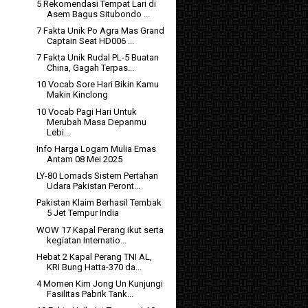
5 Rekomendasi Tempat Lari di
Asem Bagus Situbondo ...
7 Fakta Unik Po Agra Mas Grand
Captain Seat HD006 ...
7 Fakta Unik Rudal PL-5 Buatan
China, Gagah Terpas...
10 Vocab Sore Hari Bikin Kamu
Makin Kinclong
10 Vocab Pagi Hari Untuk
Merubah Masa Depanmu
Lebi...
Info Harga Logam Mulia Emas
Antam 08 Mei 2025
LY-80 Lomads Sistem Pertahan
Udara Pakistan Peront...
Pakistan Klaim Berhasil Tembak
5 Jet Tempur India
WOW 17 Kapal Perang ikut serta
kegiatan Internatio...
Hebat 2 Kapal Perang TNI AL,
KRI Bung Hatta-370 da...
4 Momen Kim Jong Un Kunjungi
Fasilitas Pabrik Tank...