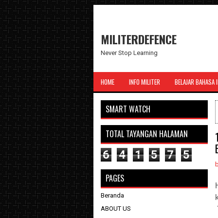
MILITERDEFENCE
Never Stop Learning
HOME
INFO MILITER
BELAJAR BAHASA 
SMART WATCH
TOTAL TAYANGAN HALAMAN
6
4
1
5
7
5
PAGES
Beranda
ABOUT US