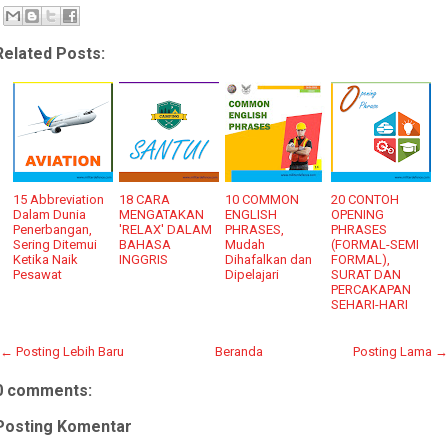
Related Posts:
15 Abbreviation
18 CARA
10 COMMON
20 CONTOH
Dalam Dunia
MENGATAKAN
ENGLISH
OPENING
Penerbangan,
'RELAX' DALAM
PHRASES,
PHRASES
Sering Ditemui
BAHASA
Mudah
(FORMAL-SEMI
Ketika Naik
INGGRIS
Dihafalkan dan
FORMAL),
Pesawat
Dipelajari
SURAT DAN
PERCAKAPAN
SEHARI-HARI
← Posting Lebih Baru
Beranda
Posting Lama →
0 comments:
Posting Komentar