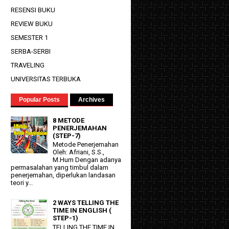
RESENSI BUKU
REVIEW BUKU
SEMESTER 1
SERBA-SERBI
TRAVELING
UNIVERSITAS TERBUKA
Popular Posts
Archives
8 METODE
PENERJEMAHAN
(STEP-7)
Metode Penerjemahan
Oleh: Afriani, S.S.,
M.Hum Dengan adanya
permasalahan yang timbul dalam
penerjemahan, diperlukan landasan
teori y...
2 WAYS TELLING THE
TIME IN ENGLISH (
STEP-1)
TELLING THE TIME IN