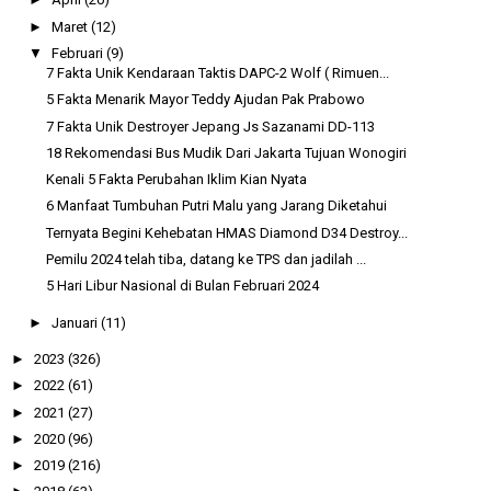
►
Maret
(12)
▼
Februari
(9)
7 Fakta Unik Kendaraan Taktis DAPC-2 Wolf ( Rimuen...
5 Fakta Menarik Mayor Teddy Ajudan Pak Prabowo
7 Fakta Unik Destroyer Jepang Js Sazanami DD-113
18 Rekomendasi Bus Mudik Dari Jakarta Tujuan Wonogiri
Kenali 5 Fakta Perubahan Iklim Kian Nyata
6 Manfaat Tumbuhan Putri Malu yang Jarang Diketahui
Ternyata Begini Kehebatan HMAS Diamond D34 Destroy...
Pemilu 2024 telah tiba, datang ke TPS dan jadilah ...
5 Hari Libur Nasional di Bulan Februari 2024
►
Januari
(11)
►
2023
(326)
►
2022
(61)
►
2021
(27)
►
2020
(96)
►
2019
(216)