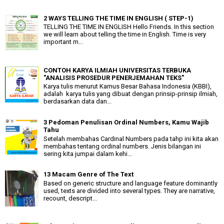
2 WAYS TELLING THE TIME IN ENGLISH ( STEP-1)
TELLING THE TIME IN ENGLISH Hello Friends. In this section
we will learn about telling the time in English. Time is very
important m...
CONTOH KARYA ILMIAH UNIVERSITAS TERBUKA
"ANALISIS PROSEDUR PENERJEMAHAN TEKS"
Karya tulis menurut Kamus Besar Bahasa Indonesia (KBBI),
adalah karya tulis yang dibuat dengan prinsip-prinsip ilmiah,
berdasarkan data dan...
3 Pedoman Penulisan Ordinal Numbers, Kamu Wajib
Tahu
Setelah membahas Cardinal Numbers pada tahp ini kita akan
membahas tentang ordinal numbers. Jenis bilangan ini
sering kita jumpai dalam kehi...
13 Macam Genre of The Text
Based on generic structure and language feature dominantly
used, texts are divided into several types. They are narrative,
recount, descript...