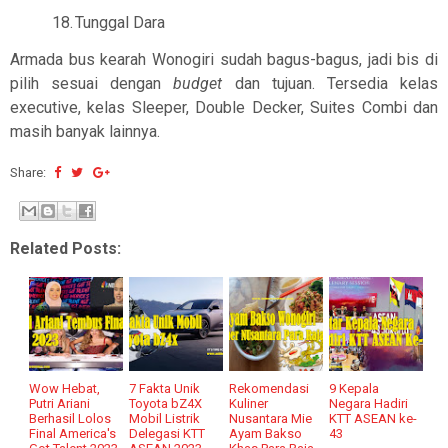
18.
Tunggal Dara
Armada bus kearah Wonogiri sudah bagus-bagus, jadi bis di
pilih sesuai dengan
budget
dan tujuan. Tersedia kelas
executive, kelas Sleeper, Double Decker, Suites Combi dan
masih banyak lainnya.
Share:
Related Posts:
Wow Hebat,
7 Fakta Unik
Rekomendasi
9 Kepala
Putri Ariani
Toyota bZ4X
Kuliner
Negara Hadiri
Berhasil Lolos
Mobil Listrik
Nusantara Mie
KTT ASEAN ke-
Final America's
Delegasi KTT
Ayam Bakso
43