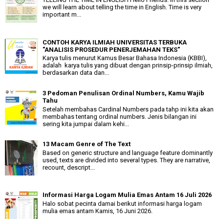
we will learn about telling the time in English. Time is very
important m...
CONTOH KARYA ILMIAH UNIVERSITAS TERBUKA
"ANALISIS PROSEDUR PENERJEMAHAN TEKS"
Karya tulis menurut Kamus Besar Bahasa Indonesia (KBBI),
adalah karya tulis yang dibuat dengan prinsip-prinsip ilmiah,
berdasarkan data dan...
3 Pedoman Penulisan Ordinal Numbers, Kamu Wajib
Tahu
Setelah membahas Cardinal Numbers pada tahp ini kita akan
membahas tentang ordinal numbers. Jenis bilangan ini
sering kita jumpai dalam kehi...
13 Macam Genre of The Text
Based on generic structure and language feature dominantly
used, texts are divided into several types. They are narrative,
recount, descript...
Informasi Harga Logam Mulia Emas Antam 16 Juli 2026
Halo sobat pecinta damai berikut informasi harga logam
mulia emas antam Kamis, 16 Juni 2026.