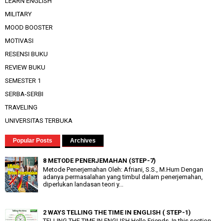
LEARN ENGLISH
MILITARY
MOOD BOOSTER
MOTIVASI
RESENSI BUKU
REVIEW BUKU
SEMESTER 1
SERBA-SERBI
TRAVELING
UNIVERSITAS TERBUKA
Popular Posts
Archives
8 METODE PENERJEMAHAN (STEP-7)
Metode Penerjemahan Oleh: Afriani, S.S., M.Hum Dengan
adanya permasalahan yang timbul dalam penerjemahan,
diperlukan landasan teori y...
2 WAYS TELLING THE TIME IN ENGLISH ( STEP-1)
TELLING THE TIME IN ENGLISH Hello Friends. In this section