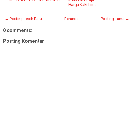
Got Talent 2023
ASEAN 2023
Khas Para Raja
Harga Kaki Lima
← Posting Lebih Baru
Beranda
Posting Lama →
0 comments:
Posting Komentar