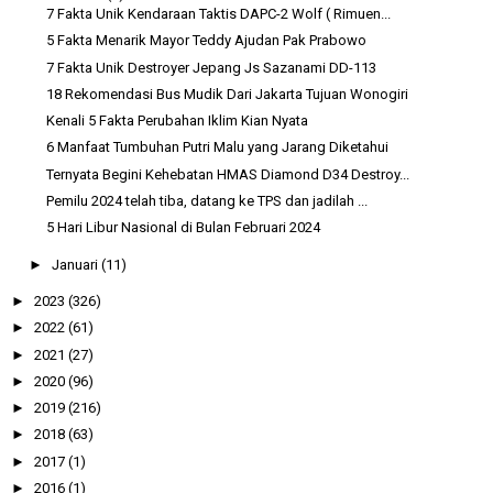
7 Fakta Unik Kendaraan Taktis DAPC-2 Wolf ( Rimuen...
5 Fakta Menarik Mayor Teddy Ajudan Pak Prabowo
7 Fakta Unik Destroyer Jepang Js Sazanami DD-113
18 Rekomendasi Bus Mudik Dari Jakarta Tujuan Wonogiri
Kenali 5 Fakta Perubahan Iklim Kian Nyata
6 Manfaat Tumbuhan Putri Malu yang Jarang Diketahui
Ternyata Begini Kehebatan HMAS Diamond D34 Destroy...
Pemilu 2024 telah tiba, datang ke TPS dan jadilah ...
5 Hari Libur Nasional di Bulan Februari 2024
►
Januari
(11)
►
2023
(326)
►
2022
(61)
►
2021
(27)
►
2020
(96)
►
2019
(216)
►
2018
(63)
►
2017
(1)
►
2016
(1)