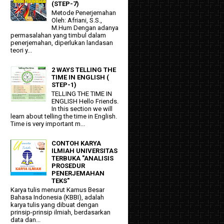
(STEP-7)
Metode Penerjemahan
Oleh: Afriani, S.S.,
M.Hum Dengan adanya
permasalahan yang timbul dalam
penerjemahan, diperlukan landasan
teori y...
2 WAYS TELLING THE
TIME IN ENGLISH (
STEP-1)
TELLING THE TIME IN
ENGLISH Hello Friends.
In this section we will
learn about telling the time in English.
Time is very important m...
CONTOH KARYA
ILMIAH UNIVERSITAS
TERBUKA "ANALISIS
PROSEDUR
PENERJEMAHAN
TEKS"
Karya tulis menurut Kamus Besar
Bahasa Indonesia (KBBI), adalah
karya tulis yang dibuat dengan
prinsip-prinsip ilmiah, berdasarkan
data dan...