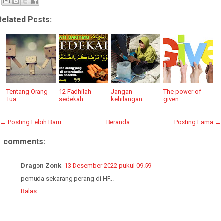
Related Posts:
Tentang Orang
12 Fadhilah
Jangan
The power of
Tua
sedekah
kehilangan
given
← Posting Lebih Baru
Beranda
Posting Lama →
1 comments:
Dragon Zonk
13 Desember 2022 pukul 09.59
pemuda sekarang perang di HP...
Balas