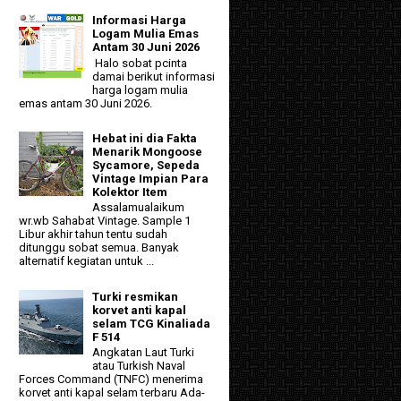
Informasi Harga
Logam Mulia Emas
Antam 30 Juni 2026
Halo sobat pcinta
damai berikut informasi
harga logam mulia
emas antam 30 Juni 2026.
Hebat ini dia Fakta
Menarik Mongoose
Sycamore, Sepeda
Vintage Impian Para
Kolektor Item
Assalamualaikum
wr.wb Sahabat Vintage. Sample 1
Libur akhir tahun tentu sudah
ditunggu sobat semua. Banyak
alternatif kegiatan untuk ...
Turki resmikan
korvet anti kapal
selam TCG Kinaliada
F 514
Angkatan Laut Turki
atau Turkish Naval
Forces Command (TNFC) menerima
korvet anti kapal selam terbaru Ada-