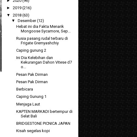
►
2020
(96)
►
2019
(216)
▼
2018
(63)
▼
Desember
(12)
Hebat ini dia Fakta Menarik
Mongoose Sycamore, Sep...
Rusia pasang rudal terbaru di
Frigate Gremyashchiy
Caping gunung 2
Ini Dia Kelebihan dan
Kekurangan Dahon Vitese d7
o...
Pesan Pak Dirman
Pesan Pak Dirman
Berbicara
Caping Gunung 1
Menjaga Laut
KAPTEN MARKADI bertempur di
Selat Bali
BRIDGESTONE PICNICA JAPAN
Kisah segelas kopi