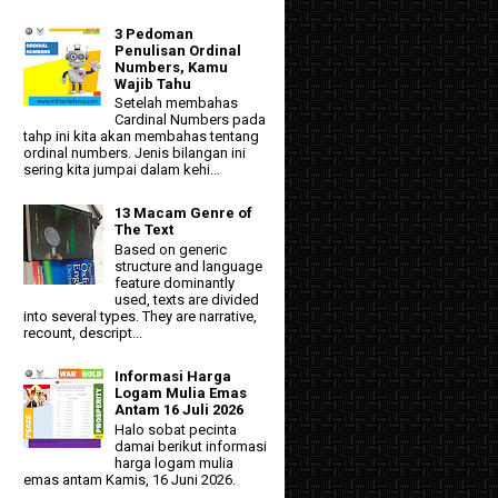
3 Pedoman
Penulisan Ordinal
Numbers, Kamu
Wajib Tahu
Setelah membahas
Cardinal Numbers pada
tahp ini kita akan membahas tentang
ordinal numbers. Jenis bilangan ini
sering kita jumpai dalam kehi...
13 Macam Genre of
The Text
Based on generic
structure and language
feature dominantly
used, texts are divided
into several types. They are narrative,
recount, descript...
Informasi Harga
Logam Mulia Emas
Antam 16 Juli 2026
Halo sobat pecinta
damai berikut informasi
harga logam mulia
emas antam Kamis, 16 Juni 2026.