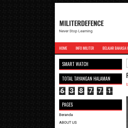
MILITERDEFENCE
Never Stop Learning
HOME
INFO MILITER
BELAJAR BAHASA 
SMART WATCH
TOTAL TAYANGAN HALAMAN
6
3
8
7
7
1
PAGES
Beranda
ABOUT US