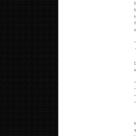
f
"
D
"
"
"