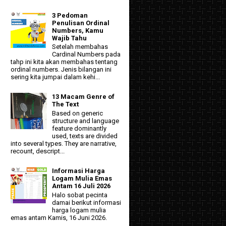
3 Pedoman
Penulisan Ordinal
Numbers, Kamu
Wajib Tahu
Setelah membahas
Cardinal Numbers pada
tahp ini kita akan membahas tentang
ordinal numbers. Jenis bilangan ini
sering kita jumpai dalam kehi...
13 Macam Genre of
The Text
Based on generic
structure and language
feature dominantly
used, texts are divided
into several types. They are narrative,
recount, descript...
Informasi Harga
Logam Mulia Emas
Antam 16 Juli 2026
Halo sobat pecinta
damai berikut informasi
harga logam mulia
emas antam Kamis, 16 Juni 2026.