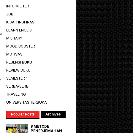
INFO MILITER
JOB
KISAH INSPIRASI
k
LEARN ENGLISH
ta
MILITARY
MOOD BOOSTER
MOTIVASI
RESENSI BUKU
REVIEW BUKU
SEMESTER 1
k
SERBA-SERBI
TRAVELING
UNIVERSITAS TERBUKA
n
Popular Posts
Archives
8 METODE
PENERJEMAHAN