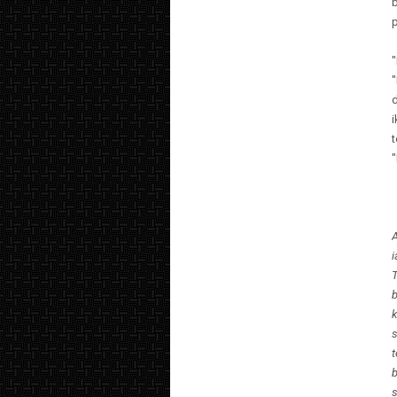
"
"
d
t
A
i
T
b
s
t
b
s