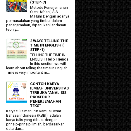
(STEP-7)
Metode Penerjemahan
Oleh: Afriani, S.S.,
M.Hum Dengan adanya
a
permasalahan yang timbul dalam
penerjemahan, diperlukan landasan
teori y...
2 WAYS TELLING THE
TIME IN ENGLISH (
STEP-1)
TELLING THE TIME IN
ENGLISH Hello Friends.
In this section we will
learn about telling the time in English.
Time is very important m...
CONTOH KARYA
ILMIAH UNIVERSITAS
TERBUKA "ANALISIS
PROSEDUR
PENERJEMAHAN
TEKS"
Karya tulis menurut Kamus Besar
Bahasa Indonesia (KBBI), adalah
karya tulis yang dibuat dengan
prinsip-prinsip ilmiah, berdasarkan
data dan...