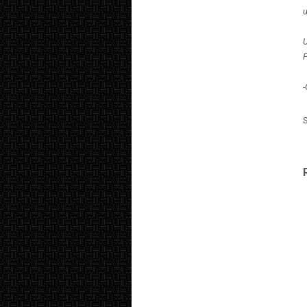
U
P
-