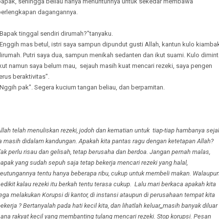
bapak, sehingga beliau hanya menuntunnya untuk sekedar membawa
perlengkapan dagangannya.
Bapak tinggal sendiri dirumah?"tanyaku.
Enggih mas betul, istri saya sampun dipundut gusti Allah, kantun kulo kiamba
irumah. Putri saya dua, sampun menikah sedanten dan ikut suami. Kulo dimin
ikut namun saya belum mau, sejauh masih kuat mencari rezeki, saya pengen
erus beraktivitas".
"Nggih pak". Segera kucium tangan beliau, dan berpamitan.
llah telah menuliskan rezeki, jodoh dan kematian untuk tiap-tiap hambanya seja
a masih didalam kandungan. Apakah kita pantas ragu dengan ketetapan Allah?
ak perlu risau dan gelisah, tetap berusaha dan berdoa. Jangan pernah malas,
apak yang sudah sepuh saja tetap bekerja mencari rezeki yang halal,
keutungannya tentu hanya beberapa ribu, cukup untuk membeli makan. Walaupu
edikit kalau rezeki itu berkah tentu terasa cukup. Lalu mari berkaca apakah kita
ega melakukan Korupsi di kantor, di instansi ataupun di perusahaan tempat kita
ekerja ? Bertanyalah pada hati kecil kita, dan lihatlah keluar,,,masih banyak diluar
ana rakyat kecil yang membanting tulang mencari rezeki. Stop korupsi. Pesan