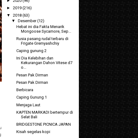
►
2020
(96)
►
2019
(216)
▼
2018
(63)
▼
Desember
(12)
Hebat ini dia Fakta Menarik
Mongoose Sycamore, Sep...
Rusia pasang rudal terbaru di
Frigate Gremyashchiy
Caping gunung 2
Ini Dia Kelebihan dan
Kekurangan Dahon Vitese d7
o...
Pesan Pak Dirman
Pesan Pak Dirman
Berbicara
Caping Gunung 1
Menjaga Laut
KAPTEN MARKADI bertempur di
Selat Bali
BRIDGESTONE PICNICA JAPAN
u
Kisah segelas kopi
g