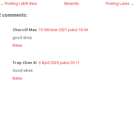
← Posting Lebih Baru
Beranda
Posting Lama →
2 comments:
Churcill Max
15 Oktober 2021 pukul 10.54
good story
Balas
Trap Chan Xi
3 April 2023 pukul 20.11
Good vibes
Balas