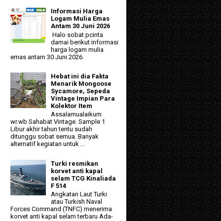
Informasi Harga
Logam Mulia Emas
Antam 30 Juni 2026
Halo sobat pcinta
damai berikut informasi
harga logam mulia
emas antam 30 Juni 2026.
Hebat ini dia Fakta
Menarik Mongoose
Sycamore, Sepeda
Vintage Impian Para
Kolektor Item
Assalamualaikum
wr.wb Sahabat Vintage. Sample 1
Libur akhir tahun tentu sudah
ditunggu sobat semua. Banyak
alternatif kegiatan untuk ...
Turki resmikan
korvet anti kapal
selam TCG Kinaliada
F 514
Angkatan Laut Turki
atau Turkish Naval
Forces Command (TNFC) menerima
korvet anti kapal selam terbaru Ada-