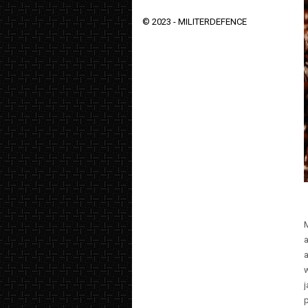
© 2023 -
MILITERDEFENCE
a
a
w
p