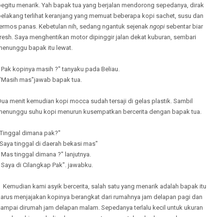
begitu menarik. Yah bapak tua yang berjalan mendorong sepedanya, dirak
belakang terlihat keranjang yang memuat beberapa kopi sachet, susu dan
termos panas. Kebetulan nih, sedang ngantuk sejenak
ngopi
sebentar biar
resh. Saya menghentikan motor dipinggir jalan dekat kuburan, sembari
menunggu bapak itu lewat.
 Pak kopinya masih ?" tanyaku pada Beliau.
"Masih mas"jawab bapak tua.
ua menit kemudian kopi mocca sudah tersaji di gelas plastik. Sambil
menunggu suhu kopi menurun kusempatkan bercerita dengan bapak tua.
"Tinggal dimana pak?"
Saya tinggal di daerah bekasi mas"
 Mas tinggal dimana ?" lanjutnya.
 Saya di Cilangkap Pak". jawabku.
Kemudian kami asyik bercerita, salah satu yang menarik adalah bapak itu
harus menjajakan kopinya berangkat dari rumahnya jam delapan pagi dan
sampai dirumah jam delapan malam. Sepedanya terlalu kecil untuk ukuran