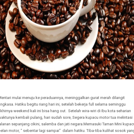
Mentari mulai menuju ke peraduannya, meninggalkan gurat merah dilangit
ngkasa. Hatiku begitu riang hari ini, setelah bekerja full selama seminggu
khirnya weekend kali ini bisa hang out. Setelah wira-wiri di Ibu kota seharian
aktunya kembali pulang, hari sudah sore, Segera kupacu motor tua melintasi
jalanan sepanjang cikini, salemba dan jati negara.Memasuki Taman Mini kupac
elan motor, " sebentar lagi sampai" dalam hatiku. Tiba-tiba kulihat sosok yan