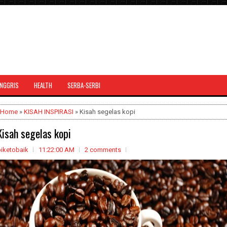
INGGRIS
HEALTH
SERBA-SERBI
Home
»
KISAH INSPIRASI
» Kisah segelas kopi
Kisah segelas kopi
biketobaik
11:22:00 AM
2 comments