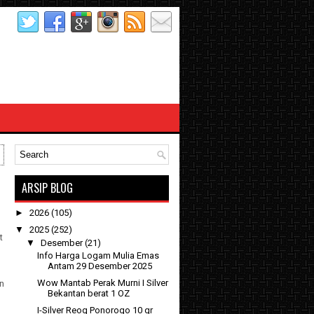
ARSIP BLOG
►
2026
(105)
▼
2025
(252)
t
▼
Desember
(21)
Info Harga Logam Mulia Emas
Antam 29 Desember 2025
Wow Mantab Perak Murni I Silver
an
Bekantan berat 1 OZ
I-Silver Reog Ponorogo 10 gr