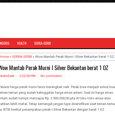
INGGRIS
HEALTH
SERBA-SERBI
Home
»
SERBA-SERBI
» Wow Mantab Perak Murni I Silver Bekantan berat 1 OZ
Wow Mantab Perak Murni I Silver Bekantan berat 1 OZ
biketobaik
2:22:00 PM
No comments
aluasi harga perak murni terus merangkak naik. Perak bisa menjadi solusi bua
teman-teman yang sudah ketinggalan harga emas antam. Saat ini harga emas
antam sudah hampir mencapai Rp. 2.900.000,00 juta di toko-toko emas atau
ahkan lebih mahal. Tetap semangat jangan lupa diversifikasi aset teman-tem
ya. BTW berikut penampakan perak I-Silver Bekantan dengan berat 1 OZ.