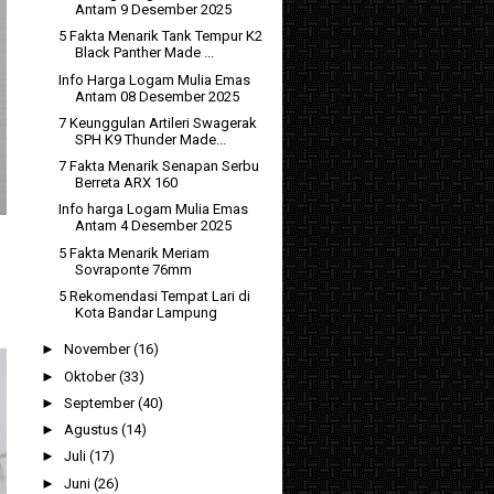
Antam 9 Desember 2025
5 Fakta Menarik Tank Tempur K2
Black Panther Made ...
Info Harga Logam Mulia Emas
Antam 08 Desember 2025
7 Keunggulan Artileri Swagerak
SPH K9 Thunder Made...
7 Fakta Menarik Senapan Serbu
Berreta ARX 160
Info harga Logam Mulia Emas
Antam 4 Desember 2025
5 Fakta Menarik Meriam
Sovraponte 76mm
5 Rekomendasi Tempat Lari di
Kota Bandar Lampung
►
November
(16)
►
Oktober
(33)
►
September
(40)
►
Agustus
(14)
►
Juli
(17)
►
Juni
(26)