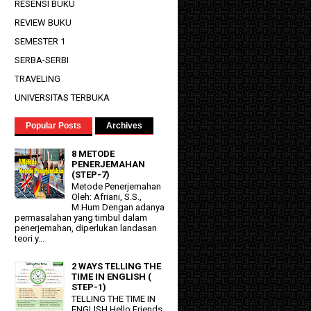
RESENSI BUKU
REVIEW BUKU
SEMESTER 1
SERBA-SERBI
TRAVELING
UNIVERSITAS TERBUKA
Popular Posts
Archives
8 METODE
PENERJEMAHAN
(STEP-7)
Metode Penerjemahan
Oleh: Afriani, S.S.,
M.Hum Dengan adanya
permasalahan yang timbul dalam
penerjemahan, diperlukan landasan
teori y...
2 WAYS TELLING THE
TIME IN ENGLISH (
STEP-1)
TELLING THE TIME IN
ENGLISH Hello Friends.