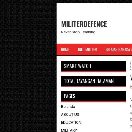
MILITERDEFENCE
Never Stop Learning
HOME
INFO MILITER
BELAJAR BAHASA 
SMART WATCH
TOTAL TAYANGAN HALAMAN
PAGES
V
Beranda
ABOUT US
b
EDUCATION
MILITARY