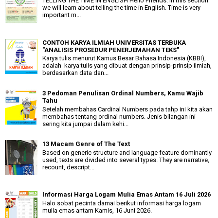
TELLING THE TIME IN ENGLISH Hello Friends. In this section
we will learn about telling the time in English. Time is very
important m...
CONTOH KARYA ILMIAH UNIVERSITAS TERBUKA
"ANALISIS PROSEDUR PENERJEMAHAN TEKS"
Karya tulis menurut Kamus Besar Bahasa Indonesia (KBBI),
adalah karya tulis yang dibuat dengan prinsip-prinsip ilmiah,
berdasarkan data dan...
3 Pedoman Penulisan Ordinal Numbers, Kamu Wajib
Tahu
Setelah membahas Cardinal Numbers pada tahp ini kita akan
membahas tentang ordinal numbers. Jenis bilangan ini
sering kita jumpai dalam kehi...
13 Macam Genre of The Text
Based on generic structure and language feature dominantly
used, texts are divided into several types. They are narrative,
recount, descript...
Informasi Harga Logam Mulia Emas Antam 16 Juli 2026
Halo sobat pecinta damai berikut informasi harga logam
mulia emas antam Kamis, 16 Juni 2026.