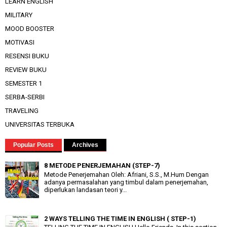
LEARN ENGLISH
MILITARY
MOOD BOOSTER
MOTIVASI
RESENSI BUKU
REVIEW BUKU
SEMESTER 1
SERBA-SERBI
TRAVELING
UNIVERSITAS TERBUKA
Popular Posts
Archives
8 METODE PENERJEMAHAN (STEP-7)
Metode Penerjemahan Oleh: Afriani, S.S., M.Hum Dengan
adanya permasalahan yang timbul dalam penerjemahan,
diperlukan landasan teori y...
2 WAYS TELLING THE TIME IN ENGLISH ( STEP-1)