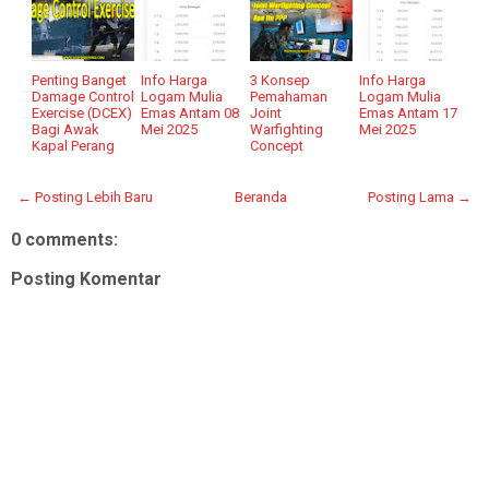
Penting Banget
Info Harga
3 Konsep
Info Harga
Damage Control
Logam Mulia
Pemahaman
Logam Mulia
Exercise (DCEX)
Emas Antam 08
Joint
Emas Antam 17
Bagi Awak
Mei 2025
Warfighting
Mei 2025
Kapal Perang
Concept
← Posting Lebih Baru
Beranda
Posting Lama →
0 comments:
Posting Komentar