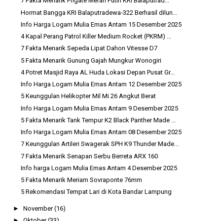
7 Fakta Menarik Frigate Merah Putih KRI Balaputrad...
Hormat Bangga KRI Balaputradewa-322 Berhasil dilun...
Info Harga Logam Mulia Emas Antam 15 Desember 2025
4 Kapal Perang Patrol Killer Medium Rocket (PKRM) ...
7 Fakta Menarik Sepeda Lipat Dahon Vitesse D7
5 Fakta Menarik Gunung Gajah Mungkur Wonogiri
4 Potret Masjid Raya AL Huda Lokasi Depan Pusat Gr...
Info Harga Logam Mulia Emas Antam 12 Desember 2025
5 Keunggulan Helikopter Mil Mi 26 Angkut Berat
Info Harga Logam Mulia Emas Antam 9 Desember 2025
5 Fakta Menarik Tank Tempur K2 Black Panther Made ...
Info Harga Logam Mulia Emas Antam 08 Desember 2025
7 Keunggulan Artileri Swagerak SPH K9 Thunder Made...
7 Fakta Menarik Senapan Serbu Berreta ARX 160
Info harga Logam Mulia Emas Antam 4 Desember 2025
5 Fakta Menarik Meriam Sovraponte 76mm
5 Rekomendasi Tempat Lari di Kota Bandar Lampung
►
November
(16)
►
Oktober
(33)