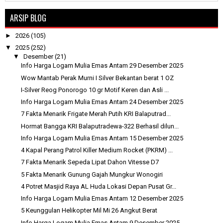
ARSIP BLOG
►
2026
(105)
▼
2025
(252)
▼
Desember
(21)
Info Harga Logam Mulia Emas Antam 29 Desember 2025
Wow Mantab Perak Murni I Silver Bekantan berat 1 OZ
I-Silver Reog Ponorogo 10 gr Motif Keren dan Asli ...
Info Harga Logam Mulia Emas Antam 24 Desember 2025
7 Fakta Menarik Frigate Merah Putih KRI Balaputrad...
Hormat Bangga KRI Balaputradewa-322 Berhasil dilun...
Info Harga Logam Mulia Emas Antam 15 Desember 2025
4 Kapal Perang Patrol Killer Medium Rocket (PKRM) ...
7 Fakta Menarik Sepeda Lipat Dahon Vitesse D7
5 Fakta Menarik Gunung Gajah Mungkur Wonogiri
4 Potret Masjid Raya AL Huda Lokasi Depan Pusat Gr...
Info Harga Logam Mulia Emas Antam 12 Desember 2025
5 Keunggulan Helikopter Mil Mi 26 Angkut Berat
Info Harga Logam Mulia Emas Antam 9 Desember 2025