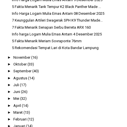
5 Fakta Menarik Tank Tempur K2 Black Panther Made ...
Info Harga Logam Mulia Emas Antam 08 Desember 2025
7 Keunggulan Artileri Swagerak SPH K9 Thunder Made...
7 Fakta Menarik Senapan Serbu Berreta ARX 160
Info harga Logam Mulia Emas Antam 4 Desember 2025
5 Fakta Menarik Meriam Sovraponte 76mm
5 Rekomendasi Tempat Lari di Kota Bandar Lampung
►
November
(16)
►
Oktober
(33)
►
September
(40)
►
Agustus
(14)
►
Juli
(17)
►
Juni
(26)
►
Mei
(32)
►
April
(14)
►
Maret
(13)
►
Februari
(12)
►
Januari
(14)