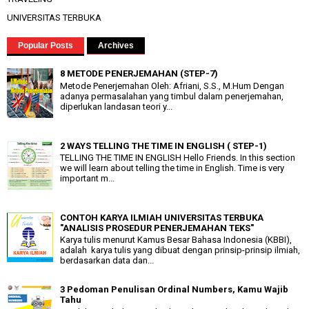
UNIVERSITAS TERBUKA
Popular Posts
Archives
8 METODE PENERJEMAHAN (STEP-7)
Metode Penerjemahan Oleh: Afriani, S.S., M.Hum Dengan
adanya permasalahan yang timbul dalam penerjemahan,
diperlukan landasan teori y...
2 WAYS TELLING THE TIME IN ENGLISH ( STEP-1)
TELLING THE TIME IN ENGLISH Hello Friends. In this section
we will learn about telling the time in English. Time is very
important m...
CONTOH KARYA ILMIAH UNIVERSITAS TERBUKA
"ANALISIS PROSEDUR PENERJEMAHAN TEKS"
Karya tulis menurut Kamus Besar Bahasa Indonesia (KBBI),
adalah karya tulis yang dibuat dengan prinsip-prinsip ilmiah,
berdasarkan data dan...
3 Pedoman Penulisan Ordinal Numbers, Kamu Wajib
Tahu