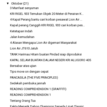
▼
Oktober
(21)
3 Manfaat senyuman
KRI RIGEL 933 Temukan Objek 20 Meter di Perairan K...
4 Kapal Perang bantu cari korban pesawat Lion Air ...
Kapal perang Canggih KRI RIGEL 933 cari korban pes...
Ketetapan Indah
Jalan kemudahan
4 Alasan Mengapa Lion Air digemari Masyarakat
Lion Air JT610 Jatuh
TANK Harimau Hitam buatan Pindad siap diproduksi
KAPAL SELAM BUATAN DALAM NEGERI KRI ALUGORO 405
Bersabar atas ujian
Tips move on dengan cepat
PANCASILA (THE FIVE PRINCIPLES)
Sedekah pembuka jannah
READING COMPREHENSION 1 (GRAFFITI)
READING COMPREHENSION 1
Tentang Orang Tua
Fakta Menarik Dahon Champion Sepeda Lipat Classic ...