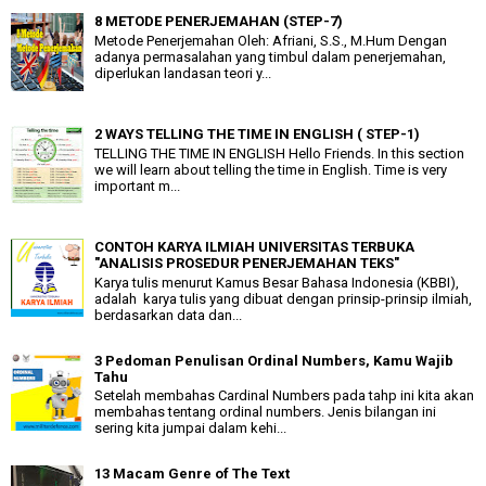
8 METODE PENERJEMAHAN (STEP-7)
Metode Penerjemahan Oleh: Afriani, S.S., M.Hum Dengan
adanya permasalahan yang timbul dalam penerjemahan,
diperlukan landasan teori y...
2 WAYS TELLING THE TIME IN ENGLISH ( STEP-1)
TELLING THE TIME IN ENGLISH Hello Friends. In this section
we will learn about telling the time in English. Time is very
important m...
CONTOH KARYA ILMIAH UNIVERSITAS TERBUKA
"ANALISIS PROSEDUR PENERJEMAHAN TEKS"
Karya tulis menurut Kamus Besar Bahasa Indonesia (KBBI),
adalah karya tulis yang dibuat dengan prinsip-prinsip ilmiah,
berdasarkan data dan...
3 Pedoman Penulisan Ordinal Numbers, Kamu Wajib
Tahu
Setelah membahas Cardinal Numbers pada tahp ini kita akan
membahas tentang ordinal numbers. Jenis bilangan ini
sering kita jumpai dalam kehi...
13 Macam Genre of The Text