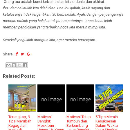
Orang tua adalah kunci keberhasilan kita didunia dan akhirat.
Ibu...dari beliaulah kita dilahirkan. Doa ibu ijabah
, kasih sayang dan
ketulusanya tidak tergantikan. So berbaktilah.
Ayah, dengan perjuangannya
mencari nafkah yang halal untu
k putera puterinya..tanpa kenal lelah
memberi pendidikan yang terbaik
hingga kita meraih mimpi kita.
Sesekali jenguklah orangtua kita, agar mereka tersenyum.
Share:
Related Posts:
Terungkap, 9
Motivasi
Motivasi Tetap
5 Tips Meraih
Tips Merubah
Bangkit:
Tumbuh dan
Kesuksesan
Kegagalan
Meskipun
Berkembang
Dalam Waktu
Menjadi
Hanya 1% Kamu
Jatuh Bangkit
Yang Singkat