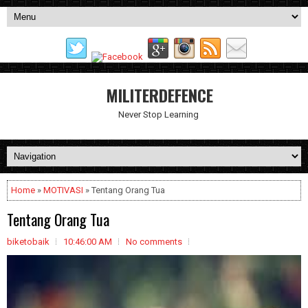
MILITERDEFENCE
Never Stop Learning
Home
»
MOTIVASI
» Tentang Orang Tua
Tentang Orang Tua
biketobaik
10:46:00 AM
No comments