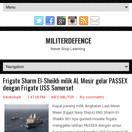
MILITERDEFENCE
Never Stop Learning
Frigate Sharm El-Sheikh milik AL Mesir gelar PASSEX
dengan Frigate USS Somerset
biketobaik
1:47:00 PM
INFO MILITER
No comments
Kapal perang milik Angkatan Laut Mesir
Mesir (Egypt Navy Ships) ENS Sharm El-
Sheikh 901 tipe guided-missile frigate
menggelar latihan PASSEX dengan unsur
Kapal perang dari Amerika USS Somerset 25