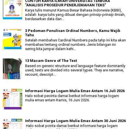
CONTOH KARYA ILMIAH UNIVERSITAS TERBUKA
"ANALISIS PROSEDUR PENERJEMAHAN TEKS"
Karya tulis menurut Kamus Besar Bahasa Indonesia (KBBI),
adalah karya tulis yang dibuat dengan prinsip-prinsip ilmiah,
berdasarkan data dan...
3 Pedoman Penulisan Ordinal Numbers, Kamu Wajib
Tahu
Setelah membahas Cardinal Numbers pada tahp ini kita akan
membahas tentang ordinal numbers. Jenis bilangan ini
sering kita jumpai dalam kehi...
13 Macam Genre of The Text
Based on generic structure and language feature dominantly
used, texts are divided into several types. They are narrative,
recount, descript...
Informasi Harga Logam Mulia Emas Antam 16 Juli 2026
Halo sobat pecinta damai berikut informasi harga logam
mulia emas antam Kamis, 16 Juni 2026.
Informasi Harga Logam Mulia Emas Antam 30 Juni 2026
Halo sobat pcinta damai berikut informasi harga logam