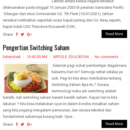
Latihan antara kedua negara tersebut
dilaksanakan pada tanggal 15 Januari 2020 di perairan Samudera Pacific.
Dilangsir dari situs Commander US. 7th Fleet (15/01/2021), latihan
tersebut melibatkan sejumlah unsur kapal perang dari Us. Navy seperti,
kapal induk USS Theodore Roosevelt (CVN...
Read More
Share:
Pengertian Switching Saham
biketobaik
10:42:00 AM
ARTICLE
,
EDUCATION
No comments
Selamat pagi sobat pemberlajar. Bagaimana
kabarmu hari ini? Semoga sehat selalau ya
sob. Pagi ini kita akan membahas tentang
Switching Saham Apa itu ? Secara
terminologi maka arti switching adalah
beralih, nah switching saham berarti beralih saham. Kapan hal ini kita
lakukan ? Kita bisa melakukan opsi ini dalam kondisi misalkan saham
yang kita pegang mengalami penurunan, dan secara teknikal dan
fundamental sahamnya kurang baik. Opsi...
Read More
Share: