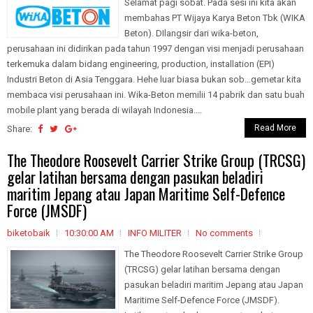
Selamat pagi sobat. Pada sesi ini kita akan
membahas PT Wijaya Karya Beton Tbk (WIKA
Beton). DIlangsir dari wika-beton,
perusahaan ini didirikan pada tahun 1997 dengan visi menjadi perusahaan
terkemuka dalam bidang engineering, production, installation (EPI)
Industri Beton di Asia Tenggara. Hehe luar biasa bukan sob…gemetar kita
membaca visi perusahaan ini. Wika-Beton memilii 14 pabrik dan satu buah
mobile plant yang berada di wilayah Indonesia....
Read More
Share:
The Theodore Roosevelt Carrier Strike Group (TRCSG)
gelar latihan bersama dengan pasukan beladiri
maritim Jepang atau Japan Maritime Self-Defence
Force (JMSDF)
biketobaik
10:30:00 AM
INFO MILITER
No comments
The Theodore Roosevelt Carrier Strike Group
(TRCSG) gelar latihan bersama dengan
pasukan beladiri maritim Jepang atau Japan
Maritime Self-Defence Force (JMSDF).