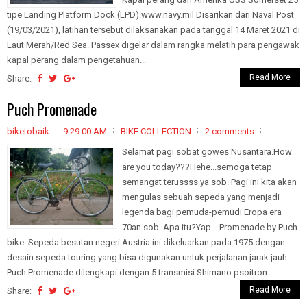
tipe Landing Platform Dock (LPD).www.navy.mil Disarikan dari Naval Post
(19/03/2021), latihan tersebut dilaksanakan pada tanggal 14 Maret 2021 di
Laut Merah/Red Sea. Passex digelar dalam rangka melatih para pengawak
kapal perang dalam pengetahuan...
Read More
Share:
Puch Promenade
biketobaik
9:29:00 AM
BIKE COLLECTION
2 comments
Selamat pagi sobat gowes Nusantara.How
are you today???Hehe...semoga tetap
semangat terussss ya sob. Pagi ini kita akan
mengulas sebuah sepeda yang menjadi
legenda bagi pemuda-pemudi Eropa era
70an sob. Apa itu?Yap... Promenade by Puch
bike. Sepeda besutan negeri Austria ini dikeluarkan pada 1975 dengan
desain sepeda touring yang bisa digunakan untuk perjalanan jarak jauh.
Puch Promenade dilengkapi dengan 5 transmisi Shimano psoitron...
Read More
Share: