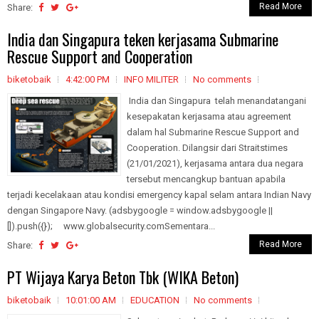
Read More
Share:
India dan Singapura teken kerjasama Submarine
Rescue Support and Cooperation
biketobaik
4:42:00 PM
INFO MILITER
No comments
India dan Singapura telah menandatangani
kesepakatan kerjasama atau agreement
dalam hal Submarine Rescue Support and
Cooperation. Dilangsir dari Straitstimes
(21/01/2021), kerjasama antara dua negara
tersebut mencangkup bantuan apabila
terjadi kecelakaan atau kondisi emergency kapal selam antara Indian Navy
dengan Singapore Navy. (adsbygoogle = window.adsbygoogle ||
[]).push({}); www.globalsecurity.comSementara...
Read More
Share:
PT Wijaya Karya Beton Tbk (WIKA Beton)
biketobaik
10:01:00 AM
EDUCATION
No comments