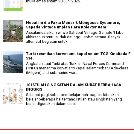
mulia emas antam 30 Juni 2026.
Hebat ini dia Fakta Menarik Mongoose Sycamore,
Sepeda Vintage Impian Para Kolektor Item
Assalamualaikum wr.wb Sahabat Vintage. Sample 1 Libur
akhir tahun tentu sudah ditunggu sobat semua. Banyak
alternatif kegiatan untuk ...
Turki resmikan korvet anti kapal selam TCG Kinaliada F
514
Angkatan Laut Turki atau Turkish Naval Forces Command
(TNFC) menerima korvet anti kapal selam terbaru Ada-class
(Milgem) anti-submarine war...
10 ISTILAH SINGKATAN DALAM SURAT BERBAHASA
INGGRIS
Selamat pagi sobat pembelajar..nah..pagi ini kita akan
belajar beberapa hal tentang istilah atau singkatan yang
biasa digunakan dalam surat ...