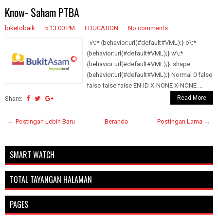
Know- Saham PTBA
biketobaik
5:13:00 PM
EDUCATION
No comments
v\:* {behavior:url(#default#VML);} o\:*
{behavior:url(#default#VML);} w\:*
{behavior:url(#default#VML);} .shape
{behavior:url(#default#VML);} Normal 0 false
false false false EN-ID X-NONE X-NONE ...
Read More
Share:
← Postingan Lebih Baru
Beranda
Postingan Lama →
SMART WATCH
TOTAL TAYANGAN HALAMAN
PAGES