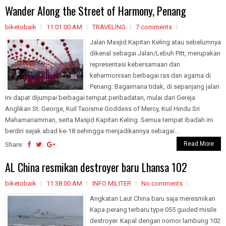
Wander Along the Street of Harmony, Penang
biketobaik
11:01:00 AM
TRAVELING
7 comments
Jalan Masjid Kapitan Keling atau sebelumnya
dikenal sebagai Jalan/Lebuh Pitt, merupakan
representasi kebersamaan dan
keharmonisan berbagai ras dan agama di
Penang. Bagaimana tidak, di sepanjang jalan
ini dapat dijumpai berbagai tempat peribadatan, mulai dari Gereja
Anglikan St. George, Kuil Taoisme Goddess of Mercy, Kuil Hindu Sri
Mahamariamman, serta Masjid Kapitan Keling. Semua tempat ibadah ini
berdiri sejak abad ke-18 sehingga menjadikannya sebagai...
Read More
Share:
AL China resmikan destroyer baru Lhansa 102
biketobaik
11:38:00 AM
INFO MILITER
No comments
Angkatan Laut China baru saja meresmikan
Kapa perang terbaru type 055 guided misile
destroyer. Kapal dengan nomor lambung 102