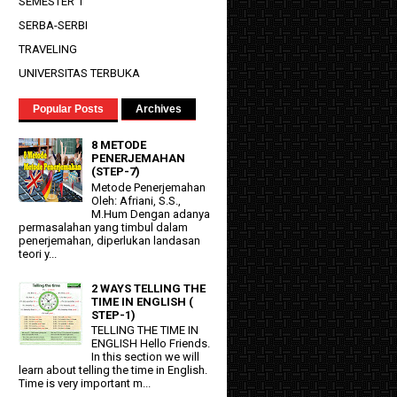
SEMESTER 1
SERBA-SERBI
TRAVELING
UNIVERSITAS TERBUKA
Popular Posts
Archives
8 METODE
PENERJEMAHAN
(STEP-7)
Metode Penerjemahan
Oleh: Afriani, S.S.,
M.Hum Dengan adanya
permasalahan yang timbul dalam
penerjemahan, diperlukan landasan
teori y...
2 WAYS TELLING THE
TIME IN ENGLISH (
STEP-1)
TELLING THE TIME IN
ENGLISH Hello Friends.
In this section we will
learn about telling the time in English.
Time is very important m...