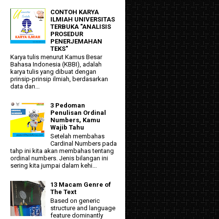
CONTOH KARYA
ILMIAH UNIVERSITAS
TERBUKA "ANALISIS
PROSEDUR
PENERJEMAHAN
TEKS"
Karya tulis menurut Kamus Besar
Bahasa Indonesia (KBBI), adalah
karya tulis yang dibuat dengan
prinsip-prinsip ilmiah, berdasarkan
data dan...
3 Pedoman
Penulisan Ordinal
Numbers, Kamu
Wajib Tahu
Setelah membahas
Cardinal Numbers pada
tahp ini kita akan membahas tentang
ordinal numbers. Jenis bilangan ini
sering kita jumpai dalam kehi...
13 Macam Genre of
The Text
Based on generic
structure and language
feature dominantly