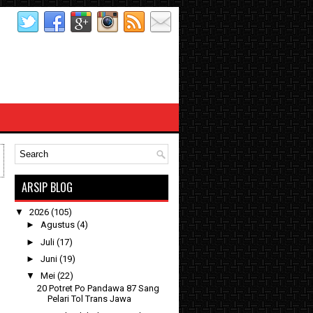
ARSIP BLOG
▼
2026
(105)
►
Agustus
(4)
►
Juli
(17)
►
Juni
(19)
▼
Mei
(22)
20 Potret Po Pandawa 87 Sang
Pelari Tol Trans Jawa