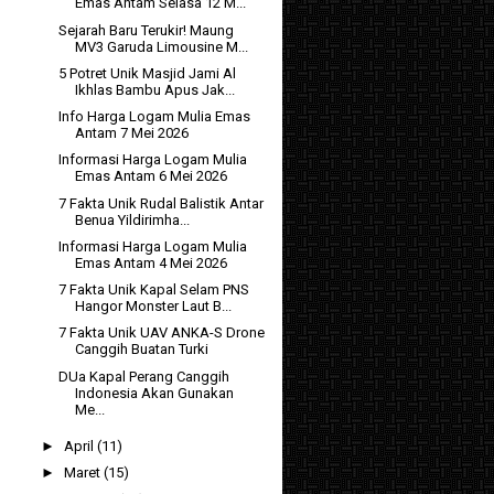
Emas Antam Selasa 12 M...
Sejarah Baru Terukir! Maung
MV3 Garuda Limousine M...
5 Potret Unik Masjid Jami Al
Ikhlas Bambu Apus Jak...
Info Harga Logam Mulia Emas
Antam 7 Mei 2026
Informasi Harga Logam Mulia
Emas Antam 6 Mei 2026
7 Fakta Unik Rudal Balistik Antar
Benua Yildirimha...
Informasi Harga Logam Mulia
Emas Antam 4 Mei 2026
7 Fakta Unik Kapal Selam PNS
Hangor Monster Laut B...
7 Fakta Unik UAV ANKA-S Drone
Canggih Buatan Turki
DUa Kapal Perang Canggih
Indonesia Akan Gunakan
Me...
►
April
(11)
►
Maret
(15)