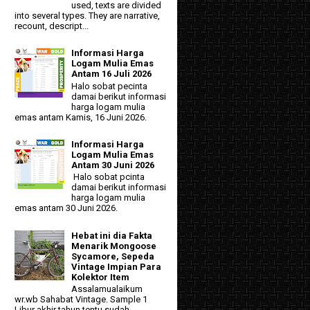
used, texts are divided
into several types. They are narrative,
recount, descript...
Informasi Harga
Logam Mulia Emas
Antam 16 Juli 2026
Halo sobat pecinta
damai berikut informasi
harga logam mulia
emas antam Kamis, 16 Juni 2026.
Informasi Harga
Logam Mulia Emas
Antam 30 Juni 2026
Halo sobat pcinta
damai berikut informasi
harga logam mulia
emas antam 30 Juni 2026.
Hebat ini dia Fakta
Menarik Mongoose
Sycamore, Sepeda
Vintage Impian Para
Kolektor Item
Assalamualaikum
wr.wb Sahabat Vintage. Sample 1
Libur akhir tahun tentu sudah