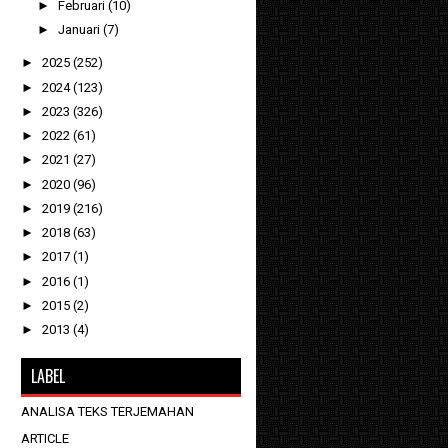
►
Februari
(10)
►
Januari
(7)
►
2025
(252)
►
2024
(123)
►
2023
(326)
►
2022
(61)
►
2021
(27)
►
2020
(96)
►
2019
(216)
►
2018
(63)
►
2017
(1)
►
2016
(1)
►
2015
(2)
►
2013
(4)
LABEL
ANALISA TEKS TERJEMAHAN
ARTICLE