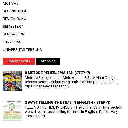
MOTIVASI
RESENSI BUKU
REVIEW BUKU
SEMESTER 1
SERBA-SERBI
TRAVELING
UNIVERSITAS TERBUKA
Popular Posts
Archives
8 METODE PENERJEMAHAN (STEP-7)
Metode Penerjemahan Oleh: Afriani, S.S., M.Hum Dengan
adanya permasalahan yang timbul dalam penerjemahan,
diperlukan landasan teori y...
2 WAYS TELLING THE TIME IN ENGLISH ( STEP-1)
TELLING THE TIME IN ENGLISH Hello Friends. In this section
we will learn about telling the time in English. Time is very
important m...