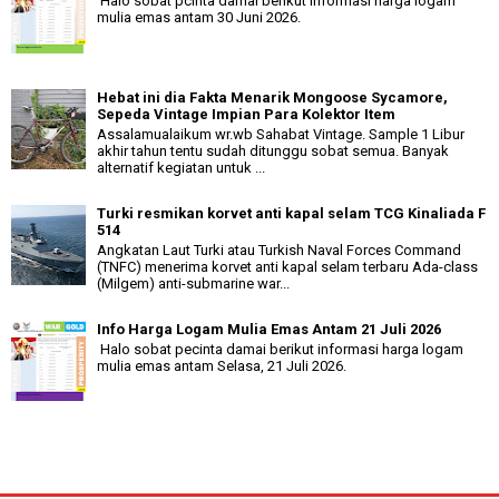
Halo sobat pcinta damai berikut informasi harga logam
mulia emas antam 30 Juni 2026.
Hebat ini dia Fakta Menarik Mongoose Sycamore,
Sepeda Vintage Impian Para Kolektor Item
Assalamualaikum wr.wb Sahabat Vintage. Sample 1 Libur
akhir tahun tentu sudah ditunggu sobat semua. Banyak
alternatif kegiatan untuk ...
Turki resmikan korvet anti kapal selam TCG Kinaliada F
514
Angkatan Laut Turki atau Turkish Naval Forces Command
(TNFC) menerima korvet anti kapal selam terbaru Ada-class
(Milgem) anti-submarine war...
Info Harga Logam Mulia Emas Antam 21 Juli 2026
Halo sobat pecinta damai berikut informasi harga logam
mulia emas antam Selasa, 21 Juli 2026.