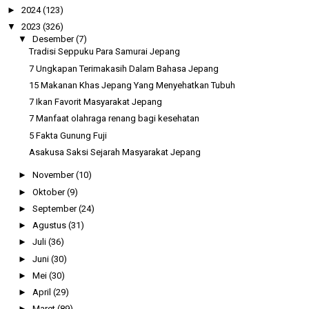
►
2024
(123)
▼
2023
(326)
▼
Desember
(7)
Tradisi Seppuku Para Samurai Jepang
7 Ungkapan Terimakasih Dalam Bahasa Jepang
15 Makanan Khas Jepang Yang Menyehatkan Tubuh
7 Ikan Favorit Masyarakat Jepang
7 Manfaat olahraga renang bagi kesehatan
5 Fakta Gunung Fuji
Asakusa Saksi Sejarah Masyarakat Jepang
►
November
(10)
►
Oktober
(9)
►
September
(24)
►
Agustus
(31)
►
Juli
(36)
►
Juni
(30)
►
Mei
(30)
►
April
(29)
►
Maret
(89)