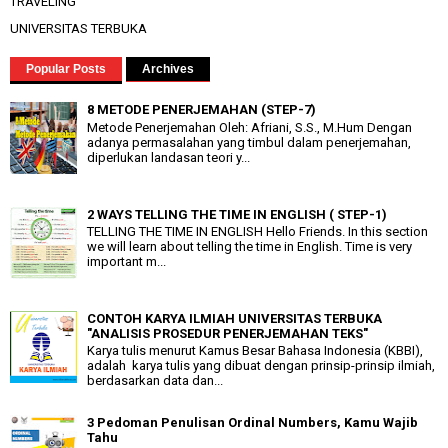
TRAVELING
UNIVERSITAS TERBUKA
Popular Posts
Archives
8 METODE PENERJEMAHAN (STEP-7)
Metode Penerjemahan Oleh: Afriani, S.S., M.Hum Dengan
adanya permasalahan yang timbul dalam penerjemahan,
diperlukan landasan teori y...
2 WAYS TELLING THE TIME IN ENGLISH ( STEP-1)
TELLING THE TIME IN ENGLISH Hello Friends. In this section
we will learn about telling the time in English. Time is very
important m...
CONTOH KARYA ILMIAH UNIVERSITAS TERBUKA
"ANALISIS PROSEDUR PENERJEMAHAN TEKS"
Karya tulis menurut Kamus Besar Bahasa Indonesia (KBBI),
adalah karya tulis yang dibuat dengan prinsip-prinsip ilmiah,
berdasarkan data dan...
3 Pedoman Penulisan Ordinal Numbers, Kamu Wajib
Tahu