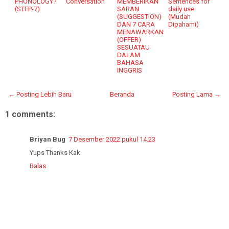
PHONOLOGY?
Conversation
MEMBERIKAN
Sentences for
(STEP-7)
SARAN
daily use
(SUGGESTION)
(Mudah
DAN 7 CARA
Dipahami)
MENAWARKAN
(OFFER)
SESUATAU
DALAM
BAHASA
INGGRIS
← Posting Lebih Baru
Beranda
Posting Lama →
1 comments:
Briyan Bug
7 Desember 2022 pukul 14.23
Yups Thanks Kak
Balas