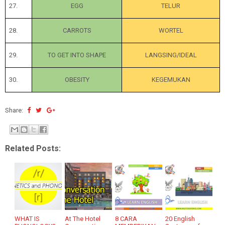
27.
EGG
TELUR
28.
CARROTS
WORTEL
29.
TO GET INTO SHAPE
LANGSING/IDEAL
30.
OBESITY
KEGEMUKAN
Share:
Related Posts:
WHAT IS
At The Hotel
8 CARA
20 English