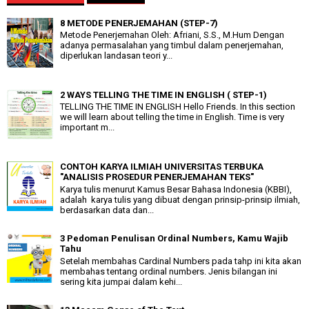
8 METODE PENERJEMAHAN (STEP-7)
Metode Penerjemahan Oleh: Afriani, S.S., M.Hum Dengan
adanya permasalahan yang timbul dalam penerjemahan,
diperlukan landasan teori y...
2 WAYS TELLING THE TIME IN ENGLISH ( STEP-1)
TELLING THE TIME IN ENGLISH Hello Friends. In this section
we will learn about telling the time in English. Time is very
important m...
CONTOH KARYA ILMIAH UNIVERSITAS TERBUKA
"ANALISIS PROSEDUR PENERJEMAHAN TEKS"
Karya tulis menurut Kamus Besar Bahasa Indonesia (KBBI),
adalah karya tulis yang dibuat dengan prinsip-prinsip ilmiah,
berdasarkan data dan...
3 Pedoman Penulisan Ordinal Numbers, Kamu Wajib
Tahu
Setelah membahas Cardinal Numbers pada tahp ini kita akan
membahas tentang ordinal numbers. Jenis bilangan ini
sering kita jumpai dalam kehi...