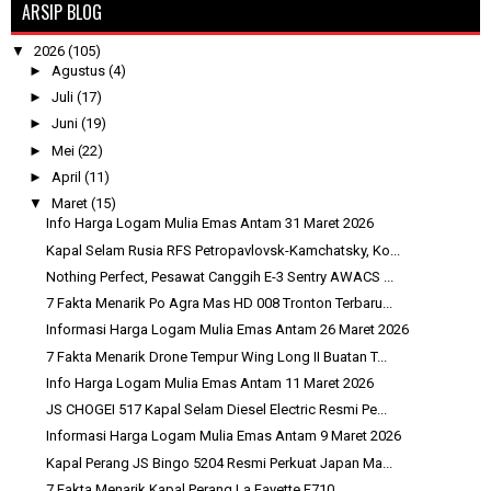
ARSIP BLOG
▼
2026
(105)
►
Agustus
(4)
►
Juli
(17)
►
Juni
(19)
►
Mei
(22)
►
April
(11)
▼
Maret
(15)
Info Harga Logam Mulia Emas Antam 31 Maret 2026
Kapal Selam Rusia RFS Petropavlovsk-Kamchatsky, Ko...
Nothing Perfect, Pesawat Canggih E-3 Sentry AWACS ...
7 Fakta Menarik Po Agra Mas HD 008 Tronton Terbaru...
Informasi Harga Logam Mulia Emas Antam 26 Maret 2026
7 Fakta Menarik Drone Tempur Wing Long II Buatan T...
Info Harga Logam Mulia Emas Antam 11 Maret 2026
JS CHOGEI 517 Kapal Selam Diesel Electric Resmi Pe...
Informasi Harga Logam Mulia Emas Antam 9 Maret 2026
Kapal Perang JS Bingo 5204 Resmi Perkuat Japan Ma...
7 Fakta Menarik Kapal Perang La Fayette F710