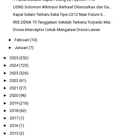
USNS Solomon Atkinson Berhasil Diluncurkan dari Ga...
Kapal Selam Terbaru Italia Tipe U212 Near Future S...
IRIS DENA 75 Tenggelam Setelah Terkena Torpedo Mar...
Drone Interceptor Untuk Mengatasi Drone Lawan
►
Februari
(10)
►
Januari
(7)
►
2025
(252)
►
2024
(123)
►
2023
(326)
►
2022
(61)
►
2021
(27)
►
2020
(96)
►
2019
(216)
►
2018
(63)
►
2017
(1)
►
2016
(1)
►
2015
(2)