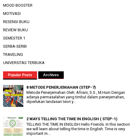
MOOD BOOSTER
MOTIVASI
RESENSI BUKU
REVIEW BUKU
SEMESTER 1
SERBA-SERBI
TRAVELING
UNIVERSITAS TERBUKA
Popular Posts
Archives
8 METODE PENERJEMAHAN (STEP-7)
Metode Penerjemahan Oleh: Afriani, S.S., M.Hum Dengan
adanya permasalahan yang timbul dalam penerjemahan,
diperlukan landasan teori y...
2 WAYS TELLING THE TIME IN ENGLISH ( STEP-1)
TELLING THE TIME IN ENGLISH Hello Friends. In this section
we will learn about telling the time in English. Time is very
important m...