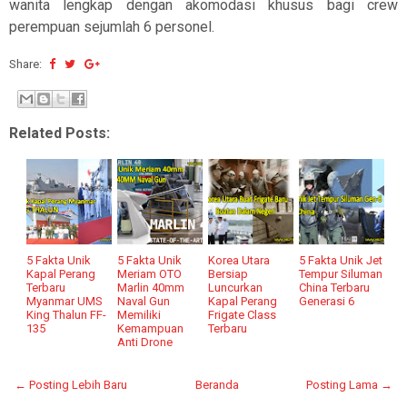
wanita lengkap dengan akomodasi khusus bagi crew
perempuan sejumlah 6 personel.
Share:
Related Posts:
5 Fakta Unik
5 Fakta Unik
Korea Utara
5 Fakta Unik Jet
Kapal Perang
Meriam OTO
Bersiap
Tempur Siluman
Terbaru
Marlin 40mm
Luncurkan
China Terbaru
Myanmar UMS
Naval Gun
Kapal Perang
Generasi 6
King Thalun FF-
Memiliki
Frigate Class
135
Kemampuan
Terbaru
Anti Drone
← Posting Lebih Baru
Beranda
Posting Lama →