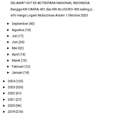
SELAMAT HUT KE-80 TENTARA NASIONAL INDONESIA
Bangga KRI CAKRA-401 dan KRI ALUGORO-405 sailing p...
Info Harga Logam Mulia Emas Antam 1 Oktober 2025
►
September
(40)
►
Agustus
(14)
►
Juli
(17)
►
Juni
(26)
►
Mei
(32)
►
April
(14)
►
Maret
(13)
►
Februari
(12)
►
Januari
(14)
►
2024
(123)
►
2023
(326)
►
2022
(61)
►
2021
(27)
►
2020
(96)
►
2019
(216)