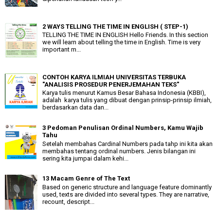
2 WAYS TELLING THE TIME IN ENGLISH ( STEP-1)
TELLING THE TIME IN ENGLISH Hello Friends. In this section
we will learn about telling the time in English. Time is very
important m...
CONTOH KARYA ILMIAH UNIVERSITAS TERBUKA
"ANALISIS PROSEDUR PENERJEMAHAN TEKS"
Karya tulis menurut Kamus Besar Bahasa Indonesia (KBBI),
adalah karya tulis yang dibuat dengan prinsip-prinsip ilmiah,
berdasarkan data dan...
3 Pedoman Penulisan Ordinal Numbers, Kamu Wajib
Tahu
Setelah membahas Cardinal Numbers pada tahp ini kita akan
membahas tentang ordinal numbers. Jenis bilangan ini
sering kita jumpai dalam kehi...
13 Macam Genre of The Text
Based on generic structure and language feature dominantly
used, texts are divided into several types. They are narrative,
recount, descript...