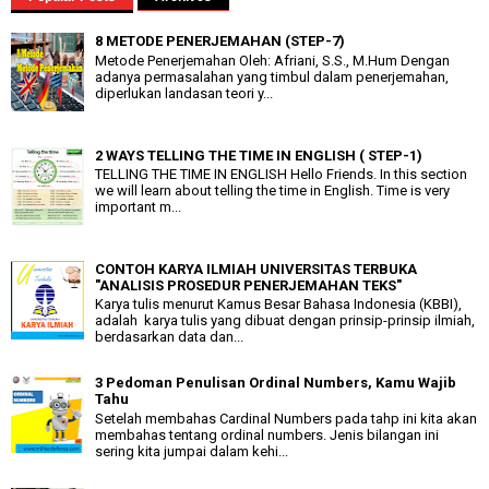
8 METODE PENERJEMAHAN (STEP-7)
Metode Penerjemahan Oleh: Afriani, S.S., M.Hum Dengan
adanya permasalahan yang timbul dalam penerjemahan,
diperlukan landasan teori y...
2 WAYS TELLING THE TIME IN ENGLISH ( STEP-1)
TELLING THE TIME IN ENGLISH Hello Friends. In this section
we will learn about telling the time in English. Time is very
important m...
CONTOH KARYA ILMIAH UNIVERSITAS TERBUKA
"ANALISIS PROSEDUR PENERJEMAHAN TEKS"
Karya tulis menurut Kamus Besar Bahasa Indonesia (KBBI),
adalah karya tulis yang dibuat dengan prinsip-prinsip ilmiah,
berdasarkan data dan...
3 Pedoman Penulisan Ordinal Numbers, Kamu Wajib
Tahu
Setelah membahas Cardinal Numbers pada tahp ini kita akan
membahas tentang ordinal numbers. Jenis bilangan ini
sering kita jumpai dalam kehi...