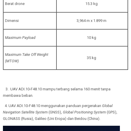
Berat drone
15.3 kg
Dimensi
3,964 m x 1.899 m
Maximum Payload
10 kg
Maximum Take Off Weight
35 kg
(MTOW)
3.
UAV ADI.10-F48.10 mampu terbang selama 160 menit tanpa
membawa beban
.
4. UAV ADI.10-F48.10 menggunakan panduan pergerakan
Global
Navigation Satellite System
(GNSS),
Global Positioning System
(GPS),
GLONASS (Rusia), Galileo (Uni Eropa) dan Beidou (China).