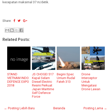
kecepatan maksimal 37 m/detik.
Share:
Related Posts:
STAND
JS CHOGEI 517
Begini Spec
Drone
VIETNAM INDO
Kapal Selam
Umum Rudal
Interceptor
DEFENCE EXPO
Diesel Electric
Fateh 313
Untuk
2018
Resmi Perkuat
Mengatasi
Japan Maritime
Drone Lawan
Self Defence
Force
← Posting Lebih Baru
Beranda
Posting Lama →