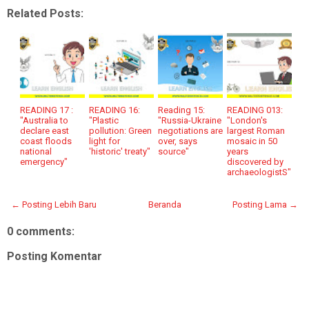
Related Posts:
READING 17 :
READING 16:
Reading 15:
READING 013:
"Australia to
"Plastic
"Russia-Ukraine
"London's
declare east
pollution: Green
negotiations are
largest Roman
coast floods
light for
over, says
mosaic in 50
national
'historic' treaty"
source"
years
emergency"
discovered by
archaeologistS"
← Posting Lebih Baru
Beranda
Posting Lama →
0 comments:
Posting Komentar