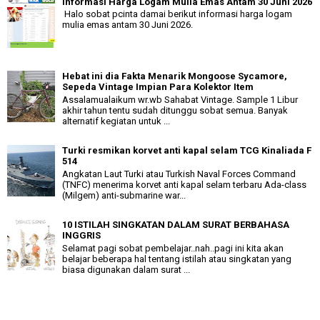
Informasi Harga Logam Mulia Emas Antam 30 Juni 2026
Halo sobat pcinta damai berikut informasi harga logam
mulia emas antam 30 Juni 2026.
Hebat ini dia Fakta Menarik Mongoose Sycamore,
Sepeda Vintage Impian Para Kolektor Item
Assalamualaikum wr.wb Sahabat Vintage. Sample 1 Libur
akhir tahun tentu sudah ditunggu sobat semua. Banyak
alternatif kegiatan untuk ...
Turki resmikan korvet anti kapal selam TCG Kinaliada F
514
Angkatan Laut Turki atau Turkish Naval Forces Command
(TNFC) menerima korvet anti kapal selam terbaru Ada-class
(Milgem) anti-submarine war...
10 ISTILAH SINGKATAN DALAM SURAT BERBAHASA
INGGRIS
Selamat pagi sobat pembelajar..nah..pagi ini kita akan
belajar beberapa hal tentang istilah atau singkatan yang
biasa digunakan dalam surat ...