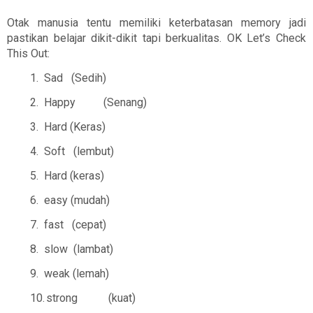
Otak manusia tentu memiliki keterbatasan memory jadi
pastikan belajar dikit-dikit tapi berkualitas. OK Let’s Check
This Out:
1.
Sad
(Sedih)
2.
Happy
(Senang)
3.
Hard
(Keras)
4.
Soft
(lembut)
5.
Hard
(keras)
6.
easy
(mudah)
7.
fast
(cepat)
8.
slow
(lambat)
9.
weak
(lemah)
10.
strong
(kuat)