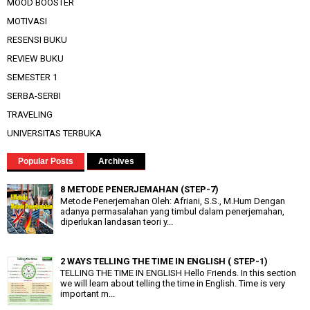
MOOD BOOSTER
MOTIVASI
RESENSI BUKU
REVIEW BUKU
SEMESTER 1
SERBA-SERBI
TRAVELING
UNIVERSITAS TERBUKA
Popular Posts
Archives
8 METODE PENERJEMAHAN (STEP-7)
Metode Penerjemahan Oleh: Afriani, S.S., M.Hum Dengan
adanya permasalahan yang timbul dalam penerjemahan,
diperlukan landasan teori y...
2 WAYS TELLING THE TIME IN ENGLISH ( STEP-1)
TELLING THE TIME IN ENGLISH Hello Friends. In this section
we will learn about telling the time in English. Time is very
important m...