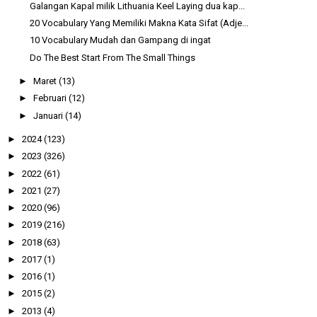
Galangan Kapal milik Lithuania Keel Laying dua kap...
20 Vocabulary Yang Memiliki Makna Kata Sifat (Adje...
10 Vocabulary Mudah dan Gampang di ingat
Do The Best Start From The Small Things
►
Maret
(13)
►
Februari
(12)
►
Januari
(14)
►
2024
(123)
►
2023
(326)
►
2022
(61)
►
2021
(27)
►
2020
(96)
►
2019
(216)
►
2018
(63)
►
2017
(1)
►
2016
(1)
►
2015
(2)
►
2013
(4)