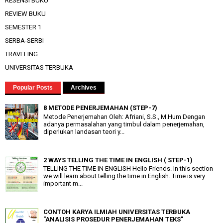
RESENSI BUKU
REVIEW BUKU
SEMESTER 1
SERBA-SERBI
TRAVELING
UNIVERSITAS TERBUKA
Popular Posts
Archives
8 METODE PENERJEMAHAN (STEP-7)
Metode Penerjemahan Oleh: Afriani, S.S., M.Hum Dengan
adanya permasalahan yang timbul dalam penerjemahan,
diperlukan landasan teori y...
2 WAYS TELLING THE TIME IN ENGLISH ( STEP-1)
TELLING THE TIME IN ENGLISH Hello Friends. In this section
we will learn about telling the time in English. Time is very
important m...
CONTOH KARYA ILMIAH UNIVERSITAS TERBUKA
"ANALISIS PROSEDUR PENERJEMAHAN TEKS"