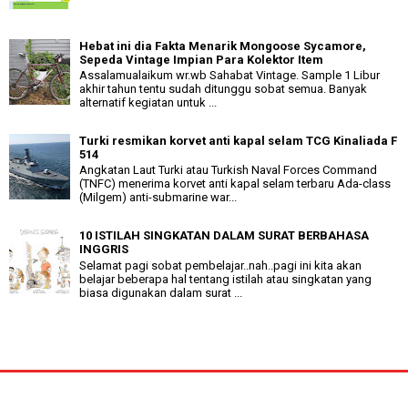
Hebat ini dia Fakta Menarik Mongoose Sycamore,
Sepeda Vintage Impian Para Kolektor Item
Assalamualaikum wr.wb Sahabat Vintage. Sample 1 Libur
akhir tahun tentu sudah ditunggu sobat semua. Banyak
alternatif kegiatan untuk ...
Turki resmikan korvet anti kapal selam TCG Kinaliada F
514
Angkatan Laut Turki atau Turkish Naval Forces Command
(TNFC) menerima korvet anti kapal selam terbaru Ada-class
(Milgem) anti-submarine war...
10 ISTILAH SINGKATAN DALAM SURAT BERBAHASA
INGGRIS
Selamat pagi sobat pembelajar..nah..pagi ini kita akan
belajar beberapa hal tentang istilah atau singkatan yang
biasa digunakan dalam surat ...