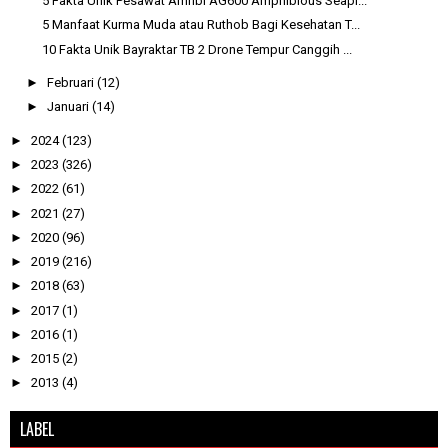
5 Fakta Unik Pesawat Amfibi AG600 Amphibious Seapl...
5 Manfaat Kurma Muda atau Ruthob Bagi Kesehatan T...
10 Fakta Unik Bayraktar TB 2 Drone Tempur Canggih ...
►
Februari
(12)
►
Januari
(14)
►
2024
(123)
►
2023
(326)
►
2022
(61)
►
2021
(27)
►
2020
(96)
►
2019
(216)
►
2018
(63)
►
2017
(1)
►
2016
(1)
►
2015
(2)
►
2013
(4)
LABEL