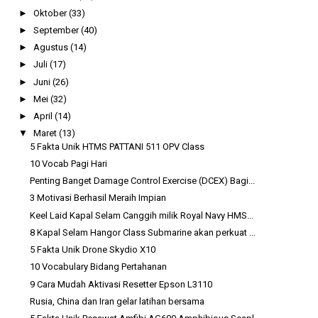
►
Oktober
(33)
►
September
(40)
►
Agustus
(14)
►
Juli
(17)
►
Juni
(26)
►
Mei
(32)
►
April
(14)
▼
Maret
(13)
5 Fakta Unik HTMS PATTANI 511 OPV Class
10 Vocab Pagi Hari
Penting Banget Damage Control Exercise (DCEX) Bagi...
3 Motivasi Berhasil Meraih Impian
Keel Laid Kapal Selam Canggih milik Royal Navy HMS...
8 Kapal Selam Hangor Class Submarine akan perkuat ...
5 Fakta Unik Drone Skydio X10
10 Vocabulary Bidang Pertahanan
9 Cara Mudah Aktivasi Resetter Epson L3110
Rusia, China dan Iran gelar latihan bersama