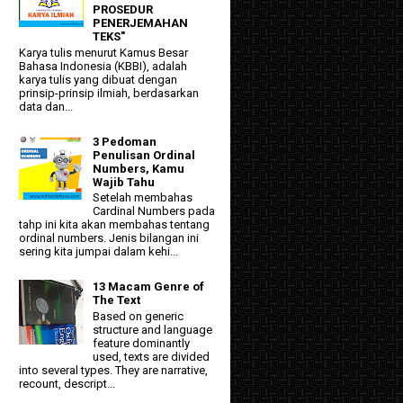
PROSEDUR
PENERJEMAHAN
TEKS"
Karya tulis menurut Kamus Besar
Bahasa Indonesia (KBBI), adalah
karya tulis yang dibuat dengan
prinsip-prinsip ilmiah, berdasarkan
data dan...
3 Pedoman
Penulisan Ordinal
Numbers, Kamu
Wajib Tahu
Setelah membahas
Cardinal Numbers pada
tahp ini kita akan membahas tentang
ordinal numbers. Jenis bilangan ini
sering kita jumpai dalam kehi...
13 Macam Genre of
The Text
Based on generic
structure and language
feature dominantly
used, texts are divided
into several types. They are narrative,
recount, descript...