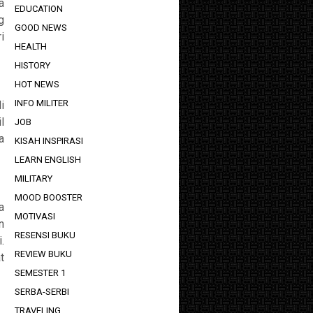
a
EDUCATION
g
GOOD NEWS
i
HEALTH
HISTORY
HOT NEWS
INFO MILITER
i
l
JOB
a
KISAH INSPIRASI
LEARN ENGLISH
MILITARY
MOOD BOOSTER
a
MOTIVASI
n
RESENSI BUKU
.
REVIEW BUKU
t
SEMESTER 1
SERBA-SERBI
TRAVELING