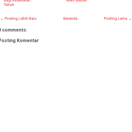
Bagi Kesehatan
Alam Bebas
Tubuh
← Posting Lebih Baru
Beranda
Posting Lama →
0 comments:
Posting Komentar