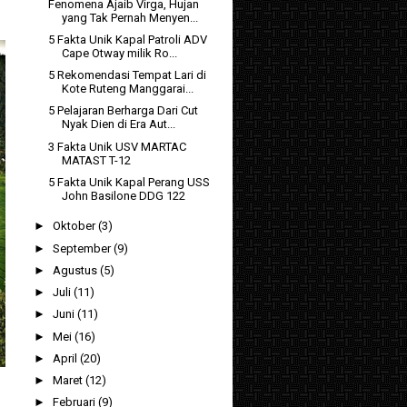
Fenomena Ajaib Virga, Hujan
yang Tak Pernah Menyen...
5 Fakta Unik Kapal Patroli ADV
Cape Otway milik Ro...
5 Rekomendasi Tempat Lari di
Kote Ruteng Manggarai...
5 Pelajaran Berharga Dari Cut
Nyak Dien di Era Aut...
3 Fakta Unik USV MARTAC
MATAST T-12
5 Fakta Unik Kapal Perang USS
John Basilone DDG 122
►
Oktober
(3)
►
September
(9)
►
Agustus
(5)
►
Juli
(11)
►
Juni
(11)
►
Mei
(16)
►
April
(20)
►
Maret
(12)
►
Februari
(9)