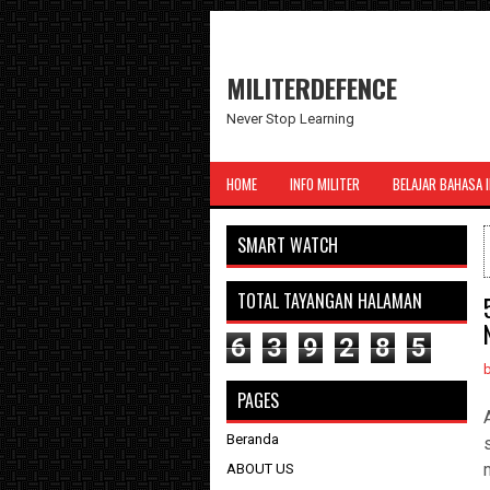
MILITERDEFENCE
Never Stop Learning
HOME
INFO MILITER
BELAJAR BAHASA 
SMART WATCH
TOTAL TAYANGAN HALAMAN
6
3
9
2
8
5
PAGES
Beranda
ABOUT US