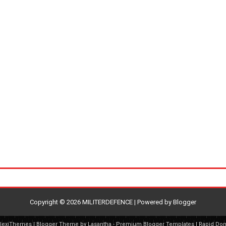
Copyright ©
2026
MILITERDEFENCE
| Powered by
Blogger
FlexiThemes
| Blogger Theme by
Lasantha
-
Premium Blogger Templates
|
Rapid Do