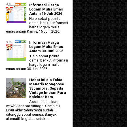
Informasi Harga
Logam Mulia Emas
Antam 16 Juli 2026
Halo sobat pecinta
damai berikut informasi
harga logam mulia
emas antam Kamis, 16 Juni 2026.
Informasi Harga
Logam Mulia Emas
Antam 30 Juni 2026
Halo sobat pcinta
damai berikut informasi
harga logam mulia
emas antam 30 Juni 2026.
Hebat ini dia Fakta
Menarik Mongoose
Sycamore, Sepeda
Vintage Impian Para
Kolektor Item
Assalamualaikum
wr.wb Sahabat Vintage. Sample 1
Libur akhir tahun tentu sudah
ditunggu sobat semua. Banyak
alternatif kegiatan untuk ...