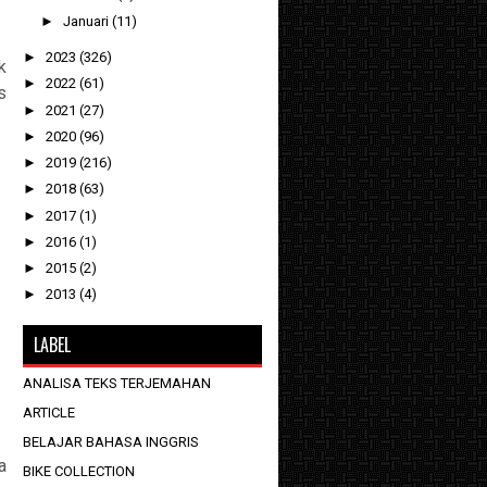
►
Januari
(11)
►
2023
(326)
k
►
2022
(61)
s
►
2021
(27)
►
2020
(96)
►
2019
(216)
►
2018
(63)
►
2017
(1)
►
2016
(1)
►
2015
(2)
►
2013
(4)
LABEL
ANALISA TEKS TERJEMAHAN
ARTICLE
BELAJAR BAHASA INGGRIS
a
BIKE COLLECTION