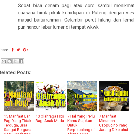
Sobat bisa senam pagi atau sore sambil menikmat
suasana hiruk pikuk kehidupan di Ruteng dengan vie
masjid baiturrahman. Gelambir perut hilang dan lema
pun hancur lebur lumer di tempat wkwk.
Share:
Related Posts:
15 Manfaat Lari
10 Olahraga Hits
7 Hal Yang Perlu
7 Manfaat
Pagi Yang Tidak
Bagi Anak Muda
Kamu Siapkan
Minuman
Terduga, Bisa
Untuk
Cappucino Yang
Sangat Berguna
Berpetualang di
Jarang Diketahui