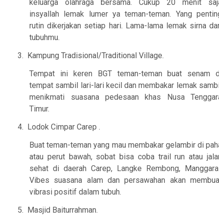
keluarga olahraga bersama. Cukup 20 menit saj
insyallah lemak lumer ya teman-teman. Yang pentin
rutin dikerjakan setiap hari. Lama-lama lemak sirna dar
tubuhmu.
3.
Kampung Tradisional/Traditional Village.
Tempat ini keren BGT teman-teman buat senam d
tempat sambil lari-lari kecil dan membakar lemak sambi
menikmati suasana pedesaan khas Nusa Tenggar
Timur.
4.
Lodok Cimpar Carep .
Buat teman-teman yang mau membakar gelambir di pah
atau perut bawah, sobat bisa coba trail run atau jala
sehat di daerah Carep, Langke Rembong, Manggarai
Vibes suasana alam dan persawahan akan membua
vibrasi positif dalam tubuh.
5.
Masjid Baiturrahman.