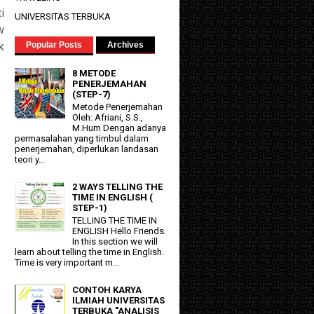
i
UNIVERSITAS TERBUKA
w
k
Popular Posts
Archives
8 METODE
PENERJEMAHAN
(STEP-7)
Metode Penerjemahan
Oleh: Afriani, S.S.,
M.Hum Dengan adanya
permasalahan yang timbul dalam
penerjemahan, diperlukan landasan
teori y...
2 WAYS TELLING THE
TIME IN ENGLISH (
STEP-1)
TELLING THE TIME IN
ENGLISH Hello Friends.
In this section we will
learn about telling the time in English.
Time is very important m...
CONTOH KARYA
ILMIAH UNIVERSITAS
TERBUKA "ANALISIS