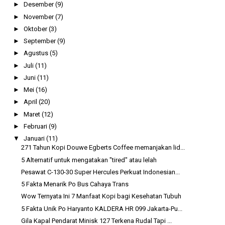
►
Desember
(9)
►
November
(7)
►
Oktober
(3)
►
September
(9)
►
Agustus
(5)
►
Juli
(11)
►
Juni
(11)
►
Mei
(16)
►
April
(20)
►
Maret
(12)
►
Februari
(9)
▼
Januari
(11)
271 Tahun Kopi Douwe Egberts Coffee memanjakan lid...
5 Alternatif untuk mengatakan "tired" atau lelah
Pesawat C-130-30 Super Hercules Perkuat Indonesian...
5 Fakta Menarik Po Bus Cahaya Trans
Wow Ternyata Ini 7 Manfaat Kopi bagi Kesehatan Tubuh
5 Fakta Unik Po Haryanto KALDERA HR 099 Jakarta-Pu...
Gila Kapal Pendarat Minisk 127 Terkena Rudal Tapi ...