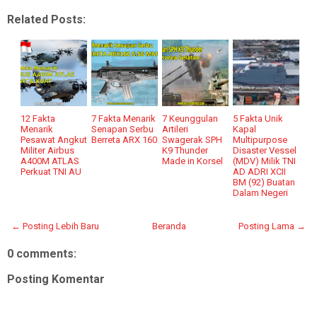
Related Posts:
12 Fakta
7 Fakta Menarik
7 Keunggulan
5 Fakta Unik
Menarik
Senapan Serbu
Artileri
Kapal
Pesawat Angkut
Berreta ARX 160
Swagerak SPH
Multipurpose
Militer Airbus
K9 Thunder
Disaster Vessel
A400M ATLAS
Made in Korsel
(MDV) Milik TNI
Perkuat TNI AU
AD ADRI XCII
BM (92) Buatan
Dalam Negeri
← Posting Lebih Baru
Beranda
Posting Lama →
0 comments:
Posting Komentar